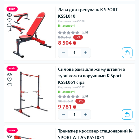
Лава для тренувань K-SPORT
акція
KSSL010
Код товару: ins-KS-108
В наявності
0
8 951 ₴
-5%
8 504 ₴
Силова рама для жиму штанги з
акція
турніком та поручнями K-Sport
KSSL061 сіра
Код товару: ins-KS-317
В наявності
0
10 295 ₴
-5%
9 781 ₴
Тренажер кросовер стаціонарний K-
акція
SPORT ATLAS KSSL021