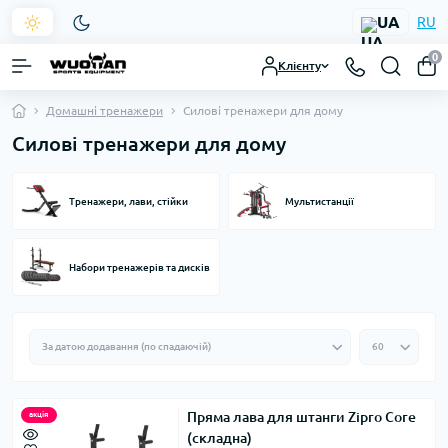
UA
RU
0
Клієнту
Домашні тренажери
Силові тренажери для дому
Силові тренажери для дому
Тренажери, лави, стійки
Мультистанції
Набори тренажерів та дисків
Пряма лава для штанги Zipro Core
акція
(складна)