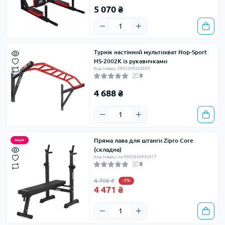
5 070 ₴
Турнік настінний мультихват Hop-Sport
HS-2002K із рукавичками
Код товару: 5902308225695
0
4 688 ₴
Пряма лава для штанги Zipro Core
акція
(складна)
Код товару: ins-5902659842817
0
4 706 ₴
-5%
4 471 ₴