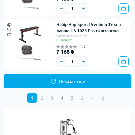
Набір Hop-Sport Premium 39 кг з
лавою HS-1025 Pro та штангою
Код товару: 00-G00000214
В наявності
0
7 168 ₴
Показати ще
1
2
3
4
5
6
>
>|