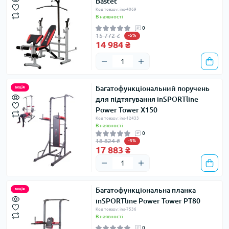
Bastet
Код товару: ins-4069
В наявності
0
15 772 ₴
-5%
14 984 ₴
Багатофункціональний поручень
акція
для підтягування inSPORTline
Power Tower X150
Код товару: ins-12433
В наявності
0
18 824 ₴
-5%
17 883 ₴
Багатофункціональна планка
акція
inSPORTline Power Tower PT80
Код товару: ins-7536
В наявності
0