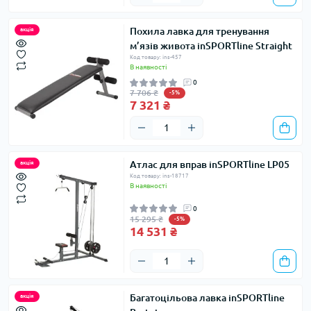
Похила лавка для тренування
акція
м’язів живота inSPORTline Straight
Код товару: ins-457
В наявності
0
7 706 ₴
-5%
7 321 ₴
Атлас для вправ inSPORTline LP05
акція
Код товару: ins-18717
В наявності
0
15 295 ₴
-5%
14 531 ₴
Багатоцільова лавка inSPORTline
акція