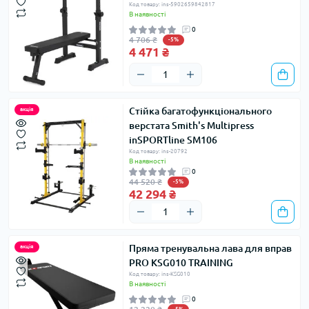
Код товару: ins-5902659842817
В наявності
0
4 706 ₴
-5%
4 471 ₴
Стійка багатофункціонального
акція
верстата Smith's Multipress
inSPORTline SM106
Код товару: ins-20792
В наявності
0
44 520 ₴
-5%
42 294 ₴
Пряма тренувальна лава для вправ
акція
PRO KSG010 TRAINING
Код товару: ins-KSG010
В наявності
0