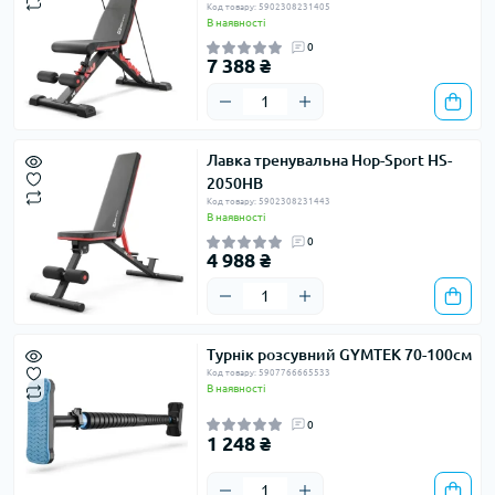
Код товару: 5902308231405
В наявності
0
7 388 ₴
Лавка тренувальна Hop-Sport HS-
2050HB
Код товару: 5902308231443
В наявності
0
4 988 ₴
Турнік розсувний GYMTEK 70-100см
Код товару: 5907766665533
В наявності
0
1 248 ₴