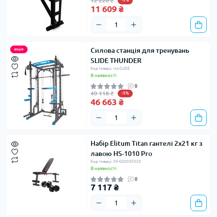
12 220 ₴
-5%
11 609 ₴
Силова станція для тренувань
акція
SLIDE THUNDER
Код товару: ins-SLIDE
В наявності
0
49 118 ₴
-5%
46 663 ₴
Набір Elitum Titan гантелі 2х21 кг з
лавою HS-1010 Pro
Код товару: 00-G00000320
В наявності
0
7 117 ₴