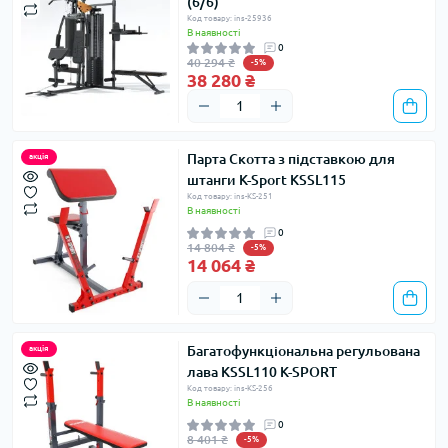
(6/6)
Код товару: ins-25936
В наявності
0
40 294 ₴
-5%
38 280 ₴
Парта Скотта з підставкою для
акція
штанги K-Sport KSSL115
Код товару: ins-KS-251
В наявності
0
14 804 ₴
-5%
14 064 ₴
Багатофункціональна регульована
акція
лава KSSL110 K-SPORT
Код товару: ins-KS-256
В наявності
0
8 401 ₴
-5%