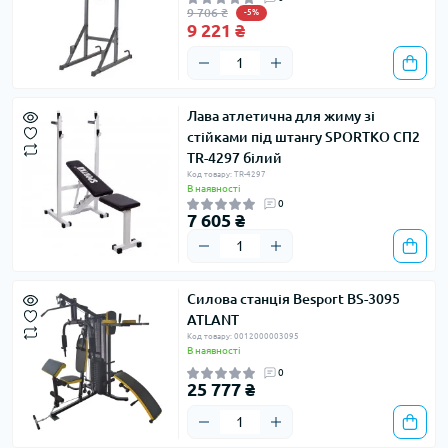
9 706 ₴
-5%
9 221 ₴
Лава атлетична для жиму зі
стійками під штангу SPORTKO СП2
TR-4297 білий
Код товару: TR-4297
В наявності
0
7 605 ₴
Силова станція Besport BS-3095
ATLANT
Код товару: 0012000003095
В наявності
0
25 777 ₴