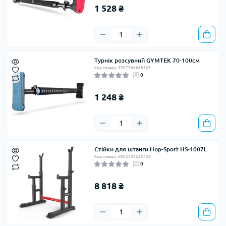
1 528 ₴
Турнік розсувний GYMTEK 70-100см
Код товару: 5907766665533
0
1 248 ₴
Стійки для штанги Hop-Sport HS-1007L
Код товару: 5902308225732
0
8 818 ₴