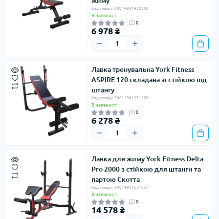
жиму
Код товару: 00014961432800
В наявності
0
6 978 ₴
Лавка тренувальна York Fitness
ASPIRE 120 складана зі стійкою під
штангу
Код товару: 00014961431209
В наявності
0
6 278 ₴
Лавка для жиму York Fitness Delta
Pro 2000 з стійкою для штанги та
партою Скотта
Код товару: 00014961551037
В наявності
0
14 578 ₴