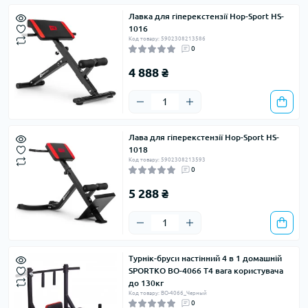
Лавка для гіперекстензії Hop-Sport HS-
1016
Код товару: 5902308213586
0
4 888 ₴
Лава для гіперекстензії Hop-Sport HS-
1018
Код товару: 5902308213593
0
5 288 ₴
Турнік-бруси настінний 4 в 1 домашній
SPORTKO BO-4066 T4 вага користувача
до 130кг
Код товару: BO-4066_Черный
0