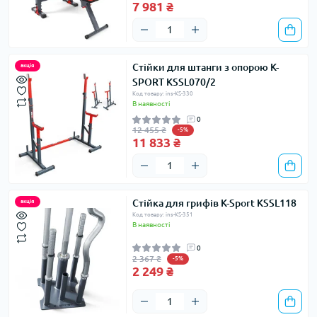
7 981 ₴
Стійки для штанги з опорою K-
акція
SPORT KSSL070/2
Код товару: ins-KS-330
В наявності
0
12 455 ₴
-5%
11 833 ₴
Стійка для грифів K-Sport KSSL118
акція
Код товару: ins-KS-351
В наявності
0
2 367 ₴
-5%
2 249 ₴