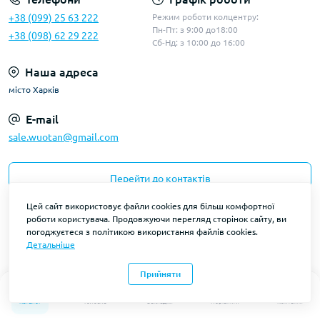
+38 (099) 25 63 222
Режим роботи колцентру:
Пн-Пт: з 9:00 до18:00
+38 (098) 62 29 222
Сб-Нд: з 10:00 до 16:00
Наша адреса
місто Харків
E-mail
sale.wuotan@gmail.com
Перейти до контактів
Цей сайт використовує файли cookies для більш комфортної
роботи користувача. Продовжуючи перегляд сторінок сайту, ви
погоджуєтеся з політикою використання файлів cookies.
Детальніше
Ми у соціальних мережах
Telegram
Facebook
Прийняти
0
0
Viber
Instagram
Каталог
Головна
Закладки
Порівняти
Контакти
Youtube