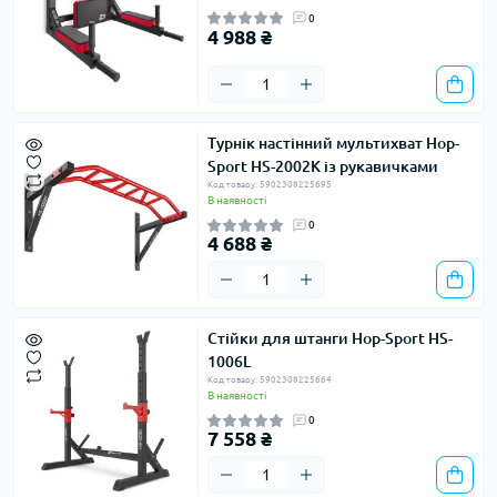
0
4 988 ₴
Турнік настінний мультихват Hop-
Sport HS-2002K із рукавичками
Код товару: 5902308225695
В наявності
0
4 688 ₴
Стійки для штанги Hop-Sport HS-
1006L
Код товару: 5902308225664
В наявності
0
7 558 ₴