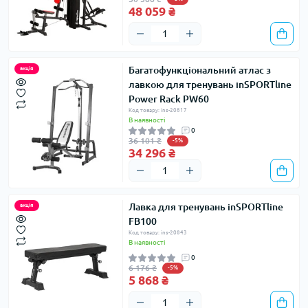
48 059 ₴
Багатофункціональний атлас з
акція
лавкою для тренувань inSPORTline
Power Rack PW60
Код товару: ins-20817
В наявності
0
36 101 ₴
-5%
34 296 ₴
Лавка для тренувань inSPORTline
акція
FB100
Код товару: ins-20843
В наявності
0
6 176 ₴
-5%
5 868 ₴