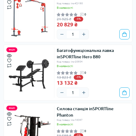
Код товару: ins-KS-180
В наявності
0
21 925 ₴
-5%
20 829 ₴
Багатофункціональна лавкa
акція
inSPORTline Hero B80
Код товару: ins-20954
В наявності
0
13 823 ₴
-5%
13 132 ₴
Силова станція inSPORTline
акція
Phanton
Код товару: ins-18397
В наявності
0
50 588 ₴
-5%