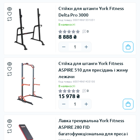
Стійки для штанги York Fitness
Delta Pro 3000
Код товару: 00014961551051
В наявності
0
8 888 ₴
Стійка для штанги York Fitness
ASPIRE 510 для присідань і жиму
лежачи
Код товару: 60014961435100
В наявності
0
15 978 ₴
Лавка тренувальна York Fitness
ASPIRE 280 FID
багатофункціональна для преса і