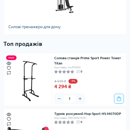
Силові тренажери для дому
Топ продажів
Силова станція Prime Sport Power Tower
акція
Titan
Код товару: ins-PS-0005
0
4 519 ₴
-5%
4 294 ₴
Турнік розсувний Hop-Sport HS-M070DP
Код товару: 5902308224261
0