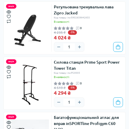
Регульована тренувальна лава
акція
Zipro Jacked
Код товару: ins-5902659842855
В наявності
0
4 235 ₴
-5%
4 024 ₴
Силова станція Prime Sport Power
акція
Tower Titan
Код товару: ins-PS-0005
В наявності
0
4 519 ₴
-5%
4 294 ₴
Багатофункціональний атлас для
акція
вправ inSPORTline Profigym C60