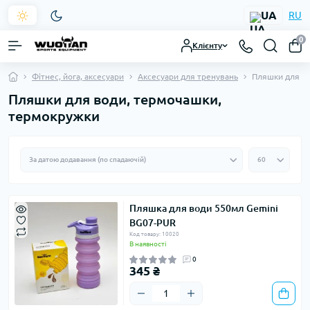
UA
RU
0
Клієнту
Фітнес, йога, аксесуари
Аксесуари для тренувань
Пляшки для в
Пляшки для води, термочашки,
термокружки
Пляшка для води 550мл Gemini
BG07-PUR
Код товару: 10020
В наявності
0
345 ₴