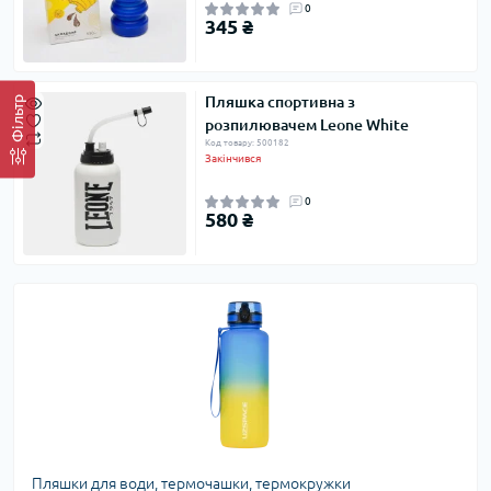
0
345 ₴
Пляшка спортивна з
Фільтр
розпилювачем Leone White
Код товару: 500182
Закінчився
0
580 ₴
Пляшки для води, термочашки, термокружки