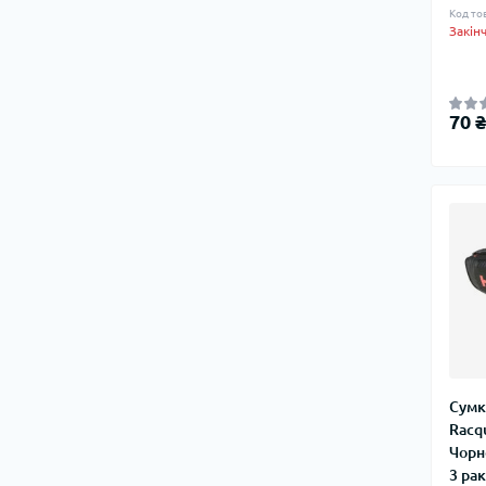
Код то
Туристичні холодильники
Закін
Грілки для рук та ніг
Зарядні станції, батареї живлення
70 ₴
Сумк
Racq
Чорн
3 ра