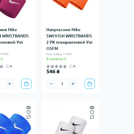
ник Nike
Напульсник Nike
 WRISTBANDS
SWOOSH WRISTBANDS
линовий Уні
2 PK помаранчевий Уні
OSFM
 11986
Код товару: 11985
ті
В наявності
0
0
546 ₴