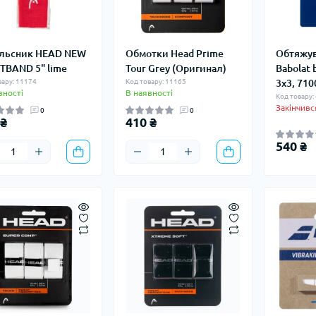
льсник HEAD NEW
Обмотки Head Prime
Обтяжув
TBAND 5" lime
Tour Grey (Оригинал)
Babolat 
вару: 11174
Код товару: 11165
3x3, 710
вності
В наявності
Код товару
Закінчивс
0
0
 ₴
410 ₴
540 ₴