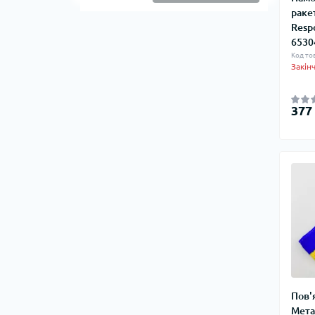
раке
Трекінгові палиці
Respo
Грилі та мангали
6530
Код то
Газові балончики
Закін
Карабіни
377
Тактичні ручки
Туристичні аксесуари
Пальники, пічки та аксесуари
Сумки туристичні
Мастила
Сокири, мачете, лопатки
Каністри для води
Питні системи (гідратори)
Пов'
Туристичні контейнери
Мета