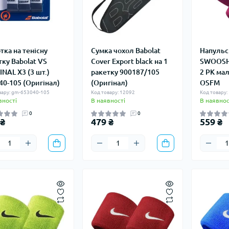
тка на тенісну
Сумка чохол Babolat
Напульс
тку Babolat VS
Cover Export black на 1
SWOOSH
INAL X3 (3 шт.)
ракетку 900187/105
2 PK ма
40-105 (Оригінал)
(Оригінал)
OSFM
вару: gm-653040-105
Код товару: 12092
Код товару:
вності
В наявності
В наявнос
0
0
 ₴
479 ₴
559 ₴