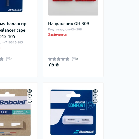
ач-балансир
Напульсник GH-309
balancer tape
Код товару: gm-GH-308
Закінчився
015-105
: gm-710015-105
я
0
0
75 ₴