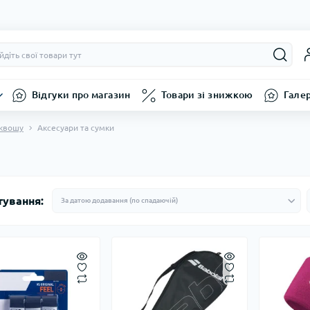
Відгуки про магазин
Товари зі знижкою
Гале
сквошу
Аксесуари та сумки
тування: