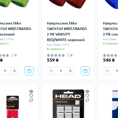
льсник Nike
Напульсник Nike
Напульс
OSH WRISTBANDS
SWOOSH WRISTBANDS
SWOOSH
 зелений
2 PK VARSITY
2 PK син
вару: 11266
RED/WHITE червоний
Код товару:
вності
В наявнос
Код товару: 11267
В наявності
0
0
 ₴
559 ₴
546 ₴