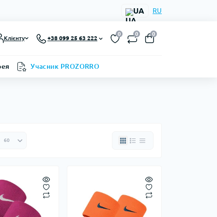
UA
RU
0
0
0
Клієнту
+38 099 25 63 222
рея
Учасник PROZORRO