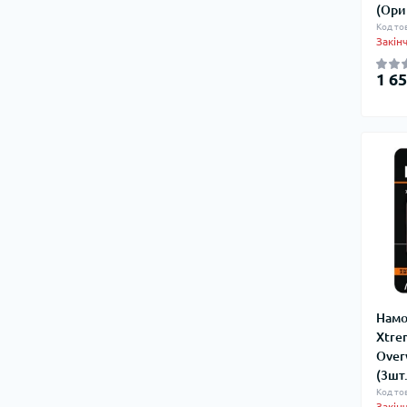
(Ори
Код то
Закін
1 65
Намо
Xtre
Over
(3шт.
Код то
Закін