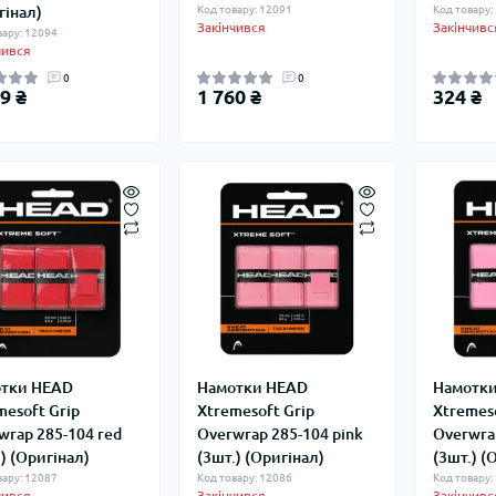
гінал)
Код товару: 12091
Код товару:
Закінчився
Закінчивс
вару: 12094
чився
0
0
9 ₴
1 760 ₴
324 ₴
тки HEAD
Намотки HEAD
Намотк
mesoft Grip
Xtremesoft Grip
Xtremeso
wrap 285-104 red
Overwrap 285-104 pink
Overwra
) (Оригінал)
(3шт.) (Оригінал)
(3шт.) (
вару: 12087
Код товару: 12086
Код товару:
чився
Закінчився
Закінчивс