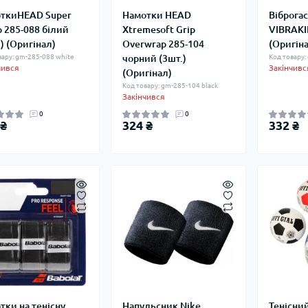
ткиHEAD Super
Намотки HEAD
Віброгас
 285-088 білий
Xtremesoft Grip
VIBRAKI
) (Оригінал)
Overwrap 285-104
(Оригін
вару: gm-285-088 white
чорний (3шт.)
Код товару
чився
Закінчивс
(Оригінал)
Код товару: gm-285-104 black
Закінчився
0
0
 ₴
324 ₴
332 ₴
тки на тенісну
Напульсник Nike
Тенісний