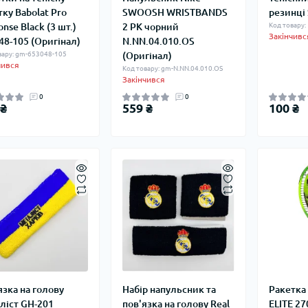
тку Babolat Pro
SWOOSH WRISTBANDS
резинці
nse Black (3 шт.)
2 PK чорний
Код товару:
Закінчивс
48-105 (Оригінал)
N.NN.04.010.OS
вару: gm-653048-105
(Оригінал)
чився
Код товару: gm-N.NN.04.010.OS
Закінчився
0
0
 ₴
559 ₴
100 ₴
язка на голову
Набір напульсник та
Ракетка 
ліст GH-201
пов'язка на голову Real
ELITE 27