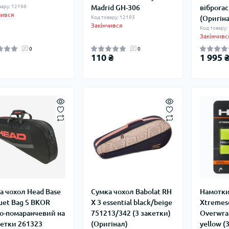
вару: 12196
Madrid GH-306
віброга
чився
Код товару: 12193
(Оригін
Закінчився
Код товару:
Закінчивс
0
0
110 ₴
1 995 
а чохол Head Base
Сумка чохол Babolat RH
Намотк
uet Bag S BKOR
X 3 essential black/beige
Xtremeso
о-помаранчевий на
751213/342 (3 закетки)
Overwra
кетки 261323
(Оригінал)
yellow (