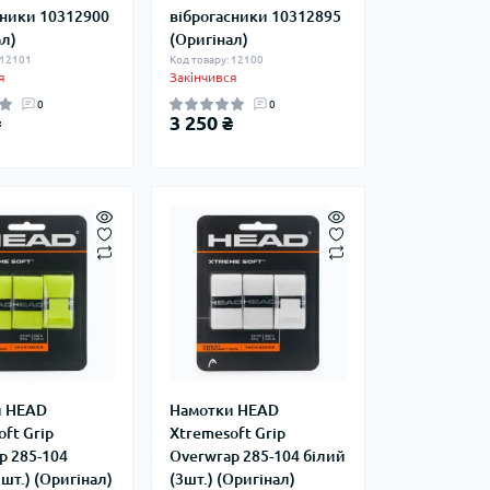
сники 10312900
віброгасники 10312895
ал)
(Оригінал)
 12101
Код товару: 12100
я
Закінчився
0
0
₴
3 250 ₴
и HEAD
Намотки HEAD
ft Grip
Xtremesoft Grip
p 285-104
Overwrap 285-104 білий
3шт.) (Оригінал)
(3шт.) (Оригінал)