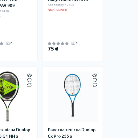
 SW-909
Код товару: 12198
Закінчився
 12439
я
0
0
75 ₴
тенісна Dunlop
Ракетка тенісна Dunlop
0 G1 NH з
Cx Pro 255 з