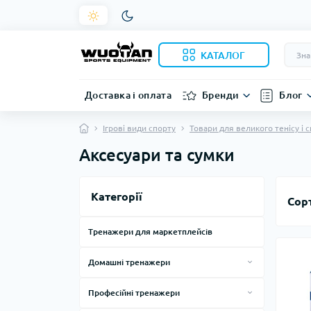
КАТАЛОГ
Доставка і оплата
Бренди
Блог
Ігрові види спорту
Товари для великого тенісу і 
Аксесуари та сумки
Категорії
Сор
Тренажери для маркетплейсів
Домашні тренажери
Силові тренажери для дому
Професійні тренажери
Тренажери, лави, стійки
Смарт дзеркала
Силові тренажери за виробниками