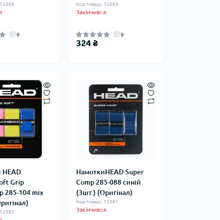
 12088
Код товару: 12084
я
Закінчився
0
0
324 ₴
и HEAD
НамоткиHEAD Super
ft Grip
Comp 285-088 синій
p 285-104 mix
(3шт.) (Оригінал)
Оригінал)
Код товару: 12081
Закінчився
 12085
я