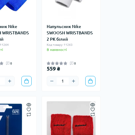
ник Nike
Напульсник Nike
 WRISTBANDS
SWOOSH WRISTBANDS
ій
2 PK білий
 11264
Код товару: 11263
ті
В наявності
0
0
559 ₴