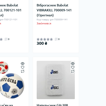
ник Babolat
Віброгасник Babolat
LL 700121-101
VIBRAKILL 700009-141
ал)
(Оригінал)
: gm-700121-101
Код товару: gm-700009-141
я
Закінчився
0
0
300 ₴
 м'яч на
Напульсник GH-308