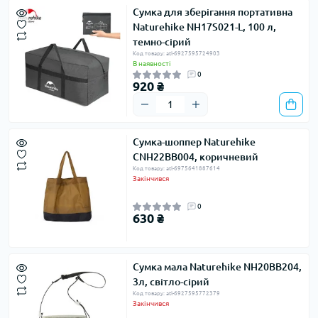
Сумка для зберігання портативна
Naturehike NH17S021-L, 100 л,
темно-сірий
Код товару: atl-6927595724903
В наявності
0
920 ₴
Сумка-шоппер Naturehike
CNH22BB004, коричневий
Код товару: atl-6975641887614
Закінчився
0
630 ₴
Сумка мала Naturehike NH20BB204,
3л, світло-сірий
Код товару: atl-6927595772379
Закінчився