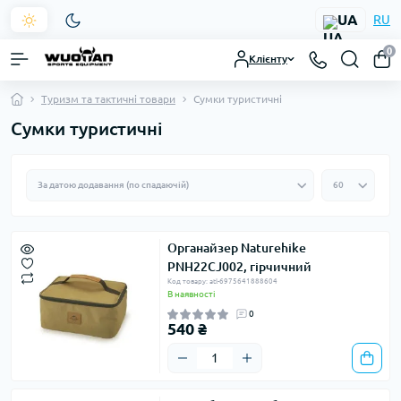
UA
RU
0
Клієнту
Туризм та тактичні товари
Сумки туристичні
Сумки туристичні
Органайзер Naturehike
PNH22CJ002, гірчичний
Код товару: atl-6975641888604
В наявності
0
540 ₴