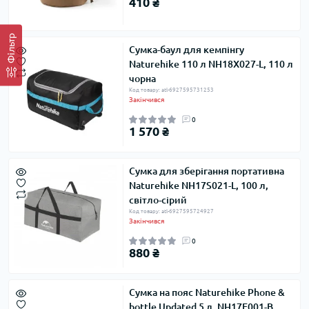
410 ₴
Фільтр
Сумка-баул для кемпінгу
Naturehike 110 л NH18X027-L, 110 л
чорна
Код товару: atl-6927595731253
Закінчився
0
1 570 ₴
Сумка для зберігання портативна
Naturehike NH17S021-L, 100 л,
світло-сірий
Код товару: atl-6927595724927
Закінчився
0
880 ₴
Сумка на пояс Naturehike Phone &
bottle Updated 5 л, NH17E001-B,