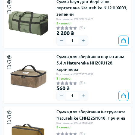
Сумка-баул для зберігання
портативна Naturehike NH21LX003,
зелений
Код товару: atl-6927595795774
В наявності
0
2 200 ₴
Сумка для зберігання портативна
5.4 л Naturehike NH20PJ128,
коричнева
Код товару: atl-6927595704899
В наявності
0
560 ₴
Сумка для зберігання інструмента
Naturehike CNH22SN018, гірчична
Код товару: atl-6975641886204
В наявності
0