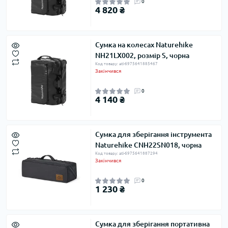
0
4 820 ₴
Сумка на колесах Naturehike
NH21LX002, розмір S, чорна
Код товару: atl-6975641885467
Закінчився
0
4 140 ₴
Сумка для зберігання інструмента
Naturehike CNH22SN018, чорна
Код товару: atl-6975641887294
Закінчився
0
1 230 ₴
Сумка для зберігання портативна