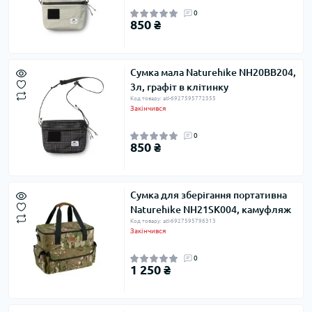
0
850 ₴
Сумка мала Naturehike NH20BB204,
3л, графіт в клітинку
Код товару: atl-6927595772355
Закінчився
0
850 ₴
Сумка для зберігання портативна
Naturehike NH21SK004, камуфляж
Код товару: atl-6927595796313
Закінчився
0
1 250 ₴