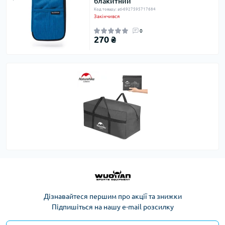
блакитний
Код товару: atl-6927595717684
Закінчився
0
270 ₴
Дізнавайтеся першим про акції та знижки
Підпишіться на нашу e-mail розсилку