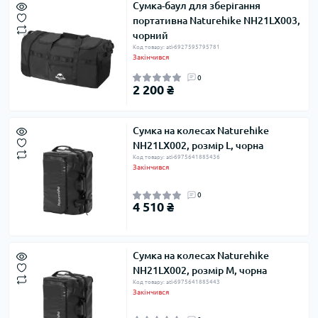
Сумка-баул для зберігання
портативна Naturehike NH21LX003,
чорний
Код товару: atl-6927595795781
Закінчився
0
2 200 ₴
Сумка на колесах Naturehike
NH21LX002, розмір L, чорна
Код товару: atl-6975641885436
Закінчився
0
4 510 ₴
Сумка на колесах Naturehike
NH21LX002, розмір М, чорна
Код товару: atl-6975641885443
Закінчився