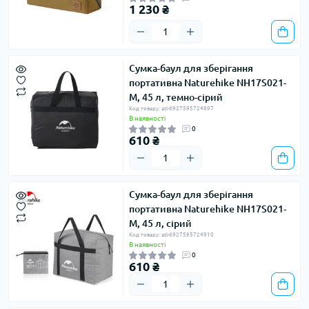
1 230 ₴
Сумка-баул для зберігання
портативна Naturehike NH17S021-
M, 45 л, темно-сірий
Код товару: atl-6927595724897
В наявності
0
610 ₴
Сумка-баул для зберігання
портативна Naturehike NH17S021-
M, 45 л, сірий
Код товару: atl-6927595724910
В наявності
0
610 ₴