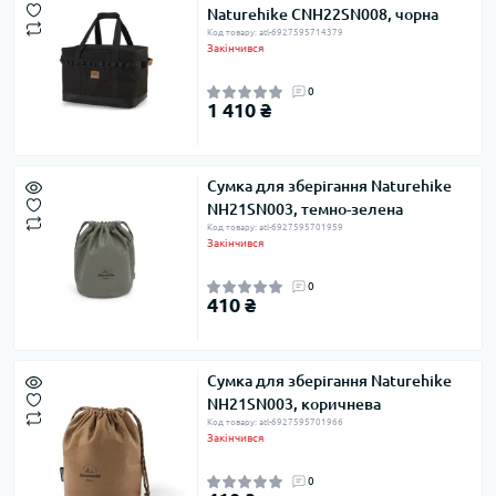
Naturehike CNH22SN008, чорна
Код товару: atl-6927595714379
Закінчився
0
1 410 ₴
Сумка для зберігання Naturehike
NH21SN003, темно-зелена
Код товару: atl-6927595701959
Закінчився
0
410 ₴
Сумка для зберігання Naturehike
NH21SN003, коричнева
Код товару: atl-6927595701966
Закінчився
0