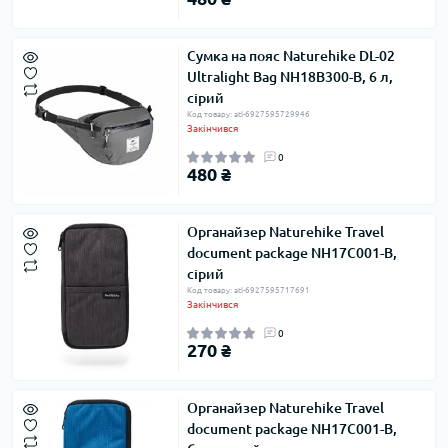
Сумка на пояс Naturehike DL-02
Ultralight Bag NH18B300-B, 6 л,
сірий
Код товару: atl-6927595729946
Закінчився
0
480 ₴
Органайзер Naturehike Travel
document package NH17C001-B,
сірий
Код товару: atl-6927595717691
Закінчився
0
270 ₴
Органайзер Naturehike Travel
document package NH17C001-B,