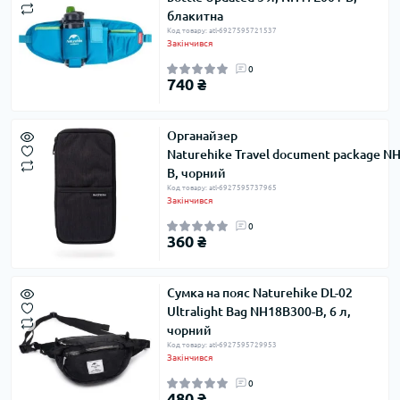
блакитна
Код товару: atl-6927595721537
Закінчився
0
740 ₴
Органайзер
Naturehike Travel document package N
B, чорний
Код товару: atl-6927595737965
Закінчився
0
360 ₴
Сумка на пояс Naturehike DL-02
Ultralight Bag NH18B300-B, 6 л,
чорний
Код товару: atl-6927595729953
Закінчився
0
480 ₴