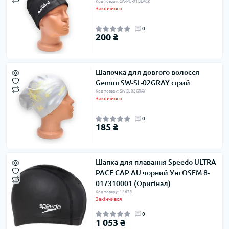
Код товару: SW-PU-01BLACK
Закінчився
0
200 ₴
Шапочка для довгого волосся
Gemini SW-SL-02GRAY сірий
Код товару: SW-SL-02GRAY
Закінчився
0
185 ₴
Шапка для плавання Speedo ULTRA
PACE CAP AU чорний Уні OSFM 8-
017310001 (Оригінал)
Код товару: 12673
Закінчився
0
1 053 ₴