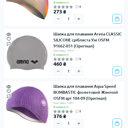
В наявності
0
273 ₴
Шапка для плавання Arena CLASSIC
SILICONE срібляста Уні OSFM
91662-051 (Оригінал)
Код товару: 12654
В наявності
0
460 ₴
Шапка для плавання Aqua Speed ​​
BOMBASTIC фіолетовий Жіночий
OSFM арт 104-09 (Оригінал)
Код товару: 12651
В наявності
0
376 ₴