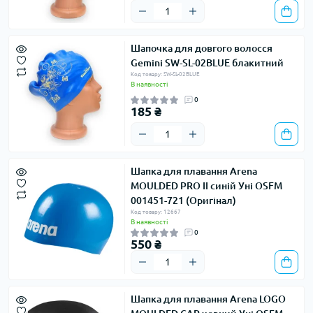
Шапочка для довгого волосся
Gemini SW-SL-02BLUE блакитний
Код товару: SW-SL-02BLUE
В наявності
0
185 ₴
Шапка для плавання Arena
MOULDED PRO II синій Уні OSFM
001451-721 (Оригінал)
Код товару: 12667
В наявності
0
550 ₴
Шапка для плавання Arena LOGO