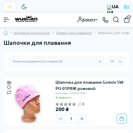
UA
RU
0
Клієнту
Активний відпочинок
Товари для плавання
Шапочки для плаван
Шапочки для плавання
Шапочка для плавання Gemini SW-
PU-01PINK рожевий
Код товару: SW-PU-01PINK
В наявності
0
200 ₴