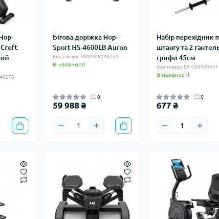
Hop-
Бігова доріжка Hop-
Набір перехідник п
 Creft
Sport HS-4600LB Auron
штангу та 2 гантел
ний
Код товару: 5902308240254
грифи 45см
В наявності
Код товару: 00-G00000431
В наявності
240278
0
0
59 988 ₴
677 ₴