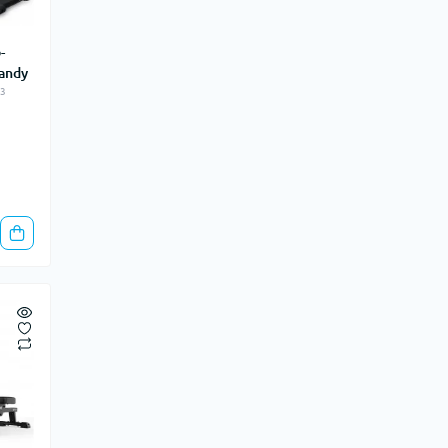
-
andy
23