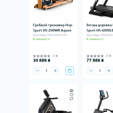
Гребний тренажер Hop-
Бігова доріжка
Sport HS-200WR Aquen
Sport HS-6000L
Код товару: 5902308242746
Код товару: 5902308
В наявності
В наявності
0
0
30 888 ₴
77 888 ₴