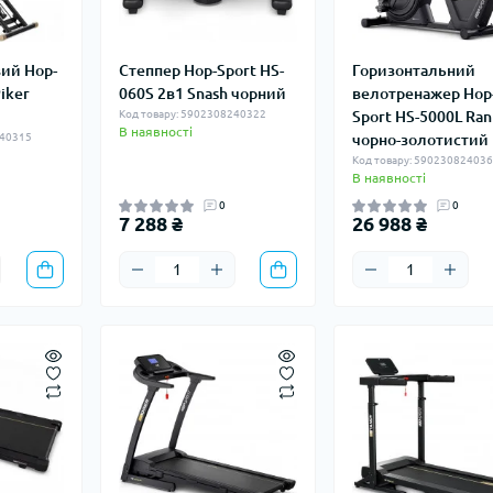
ий Hop-
Степпер Hop-Sport HS-
Горизонтальний
iker
060S 2в1 Snash чорний
велотренажер Hop
Код товару: 5902308240322
Sport HS-5000L Ran
В наявності
240315
чорно-золотистий
Код товару: 59023082403
В наявності
0
0
7 288 ₴
26 988 ₴