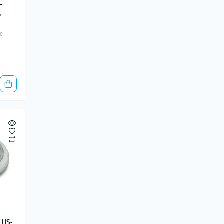
-
o
60
 HS-