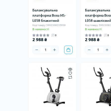
Балансувальна
Балансувальна
платформа Bosu HS-
платформа Bosu
L058 блакитний
L058 шавлієви
Код товару: 5902308235939
Код товару: 5902308
В наявності
В наявності
0
0
2 988 ₴
2 988 ₴