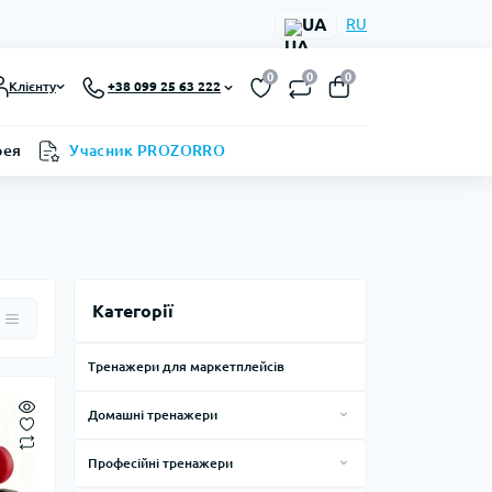
UA
RU
0
0
0
Клієнту
+38 099 25 63 222
рея
Учасник PROZORRO
Категорії
Тренажери для маркетплейсів
Домашні тренажери
Силові тренажери для дому
Професійні тренажери
Тренажери, лави, стійки
Смарт дзеркала
Силові тренажери за виробниками