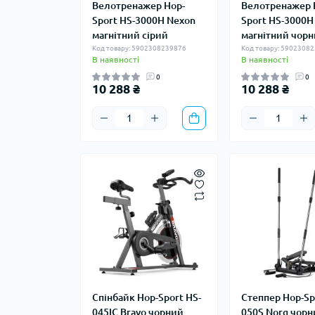
Велотренажер Hop-
Велотренажер 
Sport HS-3000H Nexon
Sport HS-3000H
магнітний сірий
магнітний чор
Код товару: 5902308239876
Код товару: 5902308
В наявності
В наявності
0
0
10 288 ₴
10 288 ₴
Спінбайк Hop-Sport HS-
Степпер Hop-Sp
045IC Bravo чорний
050S Norg чор