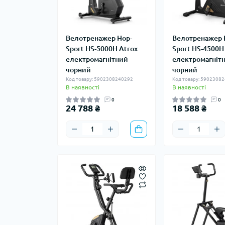
Велотренажер Hop-
Велотренажер 
Sport HS-5000H Atrox
Sport HS-4500H
електромагнітний
електромагніт
чорний
чорний
Код товару: 5902308240292
Код товару: 5902308
В наявності
В наявності
0
0
24 788 ₴
18 588 ₴