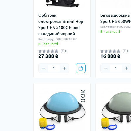
Орбітрек
Бігова доріжка
електромагнітний Hop-
Sport HS-650WP
Sport HS-5100C Floud
Код товару: 5902308
В наявності
складаний чорний
Код товару: 5902308240346
В наявності
0
0
27 388 ₴
16 888 ₴