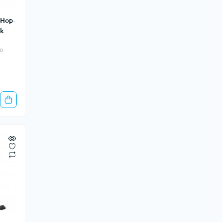
Hop-
ek
90