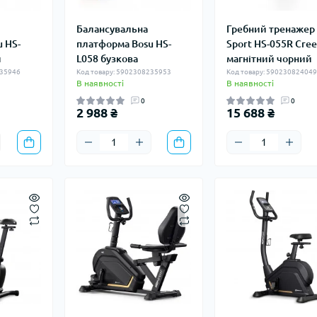
Балансувальна
Гребний тренажер 
 HS-
платформа Bosu HS-
Sport HS-055R Cre
й
L058 бузкова
магнітний чорний
235946
Код товару: 5902308235953
Код товару: 59023082404
В наявності
В наявності
0
0
2 988 ₴
15 688 ₴