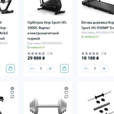
й
Орбітрек Hop-Sport HS-
Бігова доріжка Hop
Hop-
5000C Rayner
Sport HS-950WP Tre
Arkil
електромагнітний
Код товару: 59023082411
В наявності
тий
чорний
240285
Код товару: 5902308240308
В наявності
0
0
29 888 ₴
18 188 ₴