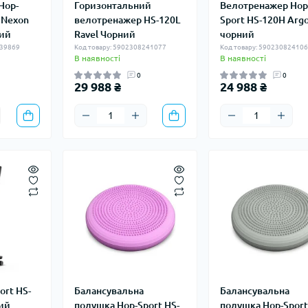
Hop-
Горизонтальний
Велотренажер Hop
 Nexon
велотренажер HS-120L
Sport HS-120H Arg
ний
Ravel Чорний
чорний
239869
Код товару: 5902308241077
Код товару: 59023082410
В наявності
В наявності
0
0
29 988 ₴
24 988 ₴
ort HS-
Балансувальна
Балансувальна
ний
подушка Hop-Sport HS-
подушка Hop-Sport