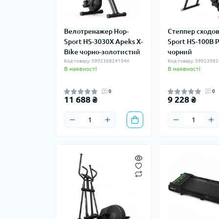
Велотренажер Hop-
Степпер сходов
Sport HS-3030X Apeks X-
Sport HS-100B P
Bike чорно-золотистий
чорний
Код товару: 5902308241046
Код товару: 5902308
В наявності
В наявності
0
0
11 688 ₴
9 228 ₴