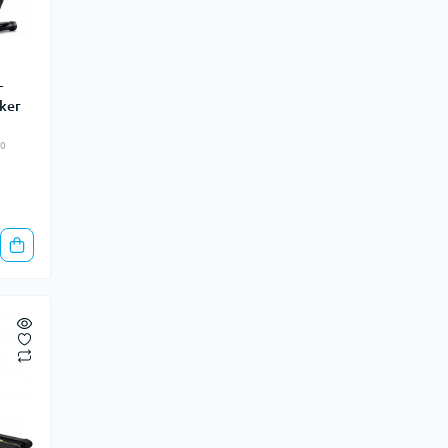
Сокири, мачете, лопатки
Каністри для води
Питні системи (гідратори)
-
Туристичні контейнери
ker
Туристичні холодильники
60
Грілки для рук та ніг
Зарядні станції, батареї живлення