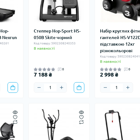
 Hop-
Степпер Hop-Sport HS-
Набір круглих фітн
B Nexrun
050B Skite чорний
гантелей HS-V122D
240261
Код товару: 5902308240353
підставкою 12кг
В наявності
різнокольорові
Код товару: 59023082404
В наявності
0
0
7 188 ₴
2 998 ₴