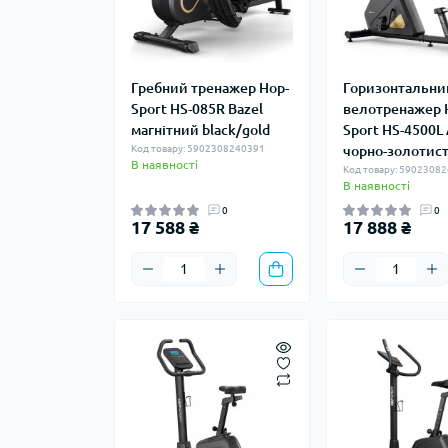
Гребний тренажер Hop-
Горизонтальни
Sport HS-085R Bazel
велотренажер 
магнітний black/gold
Sport HS-4500L 
Код товару: 5902308240391
чорно-золотис
В наявності
Код товару: 5902308
В наявності
0
0
17 588 ₴
17 888 ₴