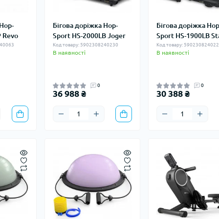
 Hop-
Бігова доріжка Hop-
Бігова доріжка Hop
 Revo
Sport HS-2000LB Joger
Sport HS-1900LB St
240063
Код товару: 5902308240230
Код товару: 59023082402
В наявності
В наявності
0
0
36 988 ₴
30 388 ₴