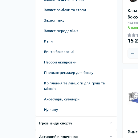
Диски для ковзання
Захист гомілки та стопи
Кана
бокс
Еспандери
Захист паху
Код то
В ная
Колесо для йоги
Захист передпліччя
15 2
М'ячі для пілатесу
Капи
Напівсфери масажні
Бинти боксерські
Еспандери кистьові
Набори екіпіровки
Пневмотренажер для боксу
Кріплення та ланцюги для груш та
мішків
Аксесуари, сувеніри
Нунчаку
Ігрові види спорту
Настільний теніс
Ринг
Активний відпочинок