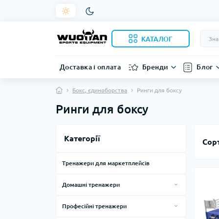
КАТАЛОГ
Доставка і оплата
Бренди
Блог
Бокс, єдиноборства
Ринги для боксу
Ринги для боксу
Категорії
Сор
Тренажери для маркетплейсів
Домашні тренажери
Силові тренажери для дому
Професійні тренажери
Тренажери, лави, стійки
Смарт дзеркала
Силові тренажери за виробниками