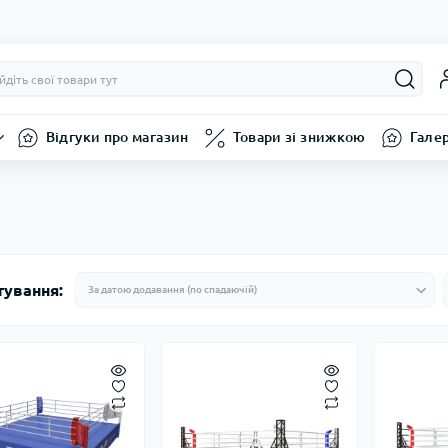
Відгуки про магазин
Товари зі знижкою
Гале
тування: