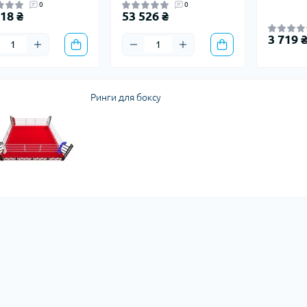
0
0
18 ₴
53 526 ₴
3 719 
Ринги для боксу