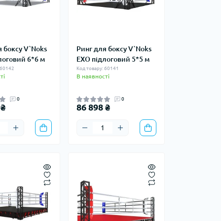
я боксу V`Noks
Ринг для боксу V`Noks
логовий 6*6 м
EXO підлоговий 5*5 м
 60142
Код товару: 60141
ті
В наявності
0
0
 ₴
86 898 ₴