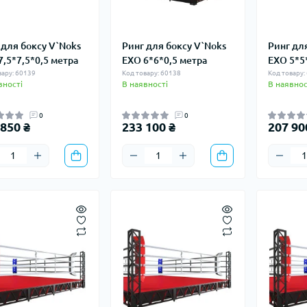
 для боксу V`Noks
Ринг для боксу V`Noks
Ринг дл
7,5*7,5*0,5 метра
EXO 6*6*0,5 метра
EXO 5*5
вару: 60139
Код товару: 60138
Код товару:
вності
В наявності
В наявнос
0
0
 850 ₴
233 100 ₴
207 90