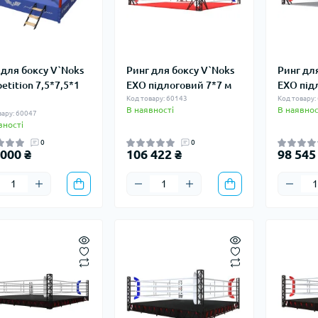
 для боксу V`Noks
Ринг для боксу V`Noks
Ринг дл
etition 7,5*7,5*1
EXO підлоговий 7*7 м
EXO під
Код товару: 60143
Код товару:
В наявності
В наявнос
вару: 60047
вності
0
0
 000 ₴
106 422 ₴
98 545