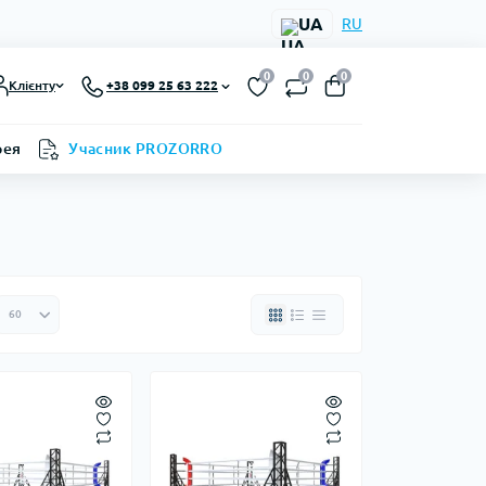
UA
RU
0
0
0
Клієнту
+38 099 25 63 222
рея
Учасник PROZORRO