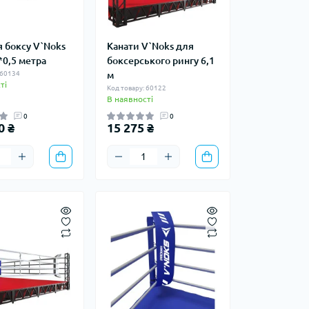
я боксу V`Noks
Канати V`Noks для
*0,5 метра
боксерського рингу 6,1
 60134
м
ті
Код товару: 60122
В наявності
0
0
0 ₴
15 275 ₴