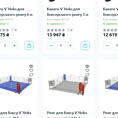
ти V`Noks для
Канати V`Noks для
Канати 
ерського рингу 6 м
боксерського рингу 5 м
боксерсь
вару: 60121
Код товару: 60120
Код товару:
вності
В наявності
В наявнос
0
0
75 ₴
13 947 ₴
12 619
 для боксу V`Noks
Ринг для боксу V`Noks
Ринг дл