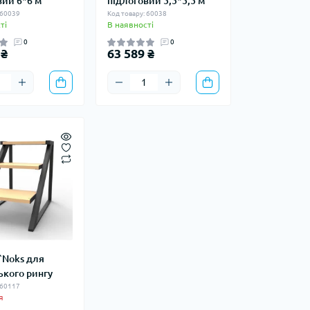
вий 6*6 м
підлоговий 5,5*5,5 м
 60039
Код товару: 60038
ті
В наявності
0
0
 ₴
63 589 ₴
`Noks для
ького рингу
 60117
я