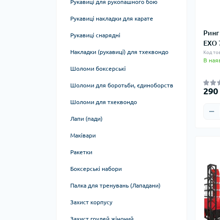
Рукавиці для рукопашного бою
Столи для армрестлінгу
Рукоятки для тяг
підтягування
Баланс, рівновага
Рукавиці накладки для карате
Лавки та стійки для гантелей, дисків,
Інші аксесуари
Ринг
грифів, гирь, інвентарю
Лямки, манжети, упряж
Рукавиці снарядні
EXO 
Пояси для фітнесу та бодібілдингу
Накладки (рукавиці) для тхеквондо
Код то
В ная
Стрічки, гума
Шоломи боксерські
Хулахупи. обручі, кільця
Шоломи для боротьби, єдиноборств
290
Палиці гімнастичні
Шоломи для тхеквондо
Кінезіо тейп
Лапи (пади)
Масажні м'ячі
Маківари
Масажні валики, ролики
Ракетки
Тренажери для пресу
Боксерські набори
Скакалки
Палка для тренувань (Лападани)
Блоки для йоги
Захист корпусу
Гамаки для йоги
Захист грудей жіночий