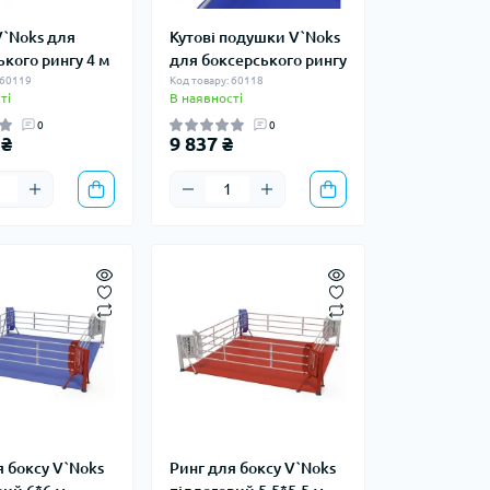
V`Noks для
Кутові подушки V`Noks
кого рингу 4 м
для боксерського рингу
 60119
Код товару: 60118
ті
В наявності
0
0
 ₴
9 837 ₴
я боксу V`Noks
Ринг для боксу V`Noks