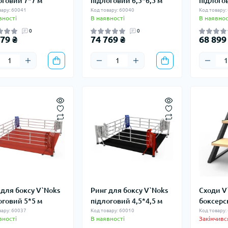
оговий 7*7 м
підлоговий 6,5*6,5 м
підлого
вару: 60041
Код товару: 60040
Код товару:
вності
В наявності
В наявнос
0
0
79 ₴
74 769 ₴
68 899
 для боксу V`Noks
Ринг для боксу V`Noks
Сходи V
оговий 5*5 м
підлоговий 4,5*4,5 м
боксерс
вару: 60037
Код товару: 60010
Код товару:
вності
В наявності
Закінчивс