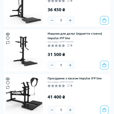
0
36 450 ₴
Машина для дельт (підняття стоячи)
Impulse IFP line
Код товару: st-IFP1103-WX
0
31 500 ₴
Присідання з паском Impulse IFP line
Код товару: st-IFP1615-WX
0
41 400 ₴