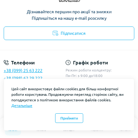
Дізнавайтеся першим про акції та знижки
Підпишіться на нашу e-mail розсилку
Підписатися
Політика конфіденційності
Телефони
Графік роботи
+38 (099) 25 63 222
Режим роботи колцентру:
Пн-Пт: з 9:00 до18:00
+38 (098) 62 29 222
Сб-Нд: з 10:00 до 16:00
Цей сайт використовує файли cookies для більш комфортної
Наша адреса
роботи користувача. Продовжуючи перегляд сторінок сайту, ви
погоджуєтеся з політикою використання файлів cookies.
місто Харків
Детальніше
E-mail
Прийняти
sale.wuotan@gmail.com
0
0
Каталог
Головна
Закладки
Порівняти
Контакти