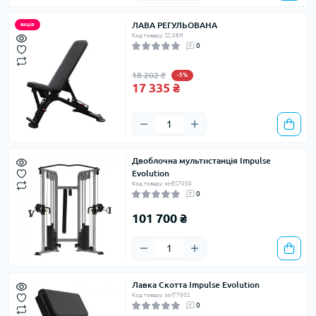
ЛАВА РЕГУЛЬОВАНА
акція
Код товару: SS.08H
0
18 202 ₴
-5%
17 335 ₴
Двоблочна мультистанція Impulse
Evolution
Код товару: st-ES7030
0
101 700 ₴
Лавка Скотта Impulse Evolution
Код товару: st-IT7002
0