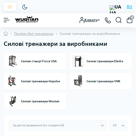
UA
RU
0
Клієнту
Професійні тренажери
Силові тренажери за виробниками
Силові тренажери за виробниками
Силові станції Force USA
Силові тренажери Eleiko
Силові тренажери Impulse
Силові тренажери VNK
Силові тренажери Wuotan