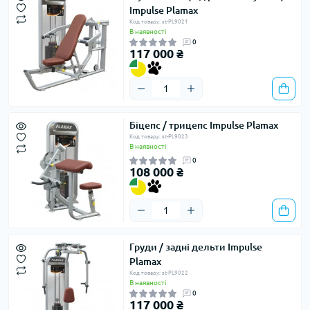
Impulse Plamax
Код товару: st-PL9021
В наявності
0
117 000 ₴
Біцепс / трицепс Impulse Plamax
Код товару: st-PL9023
В наявності
0
108 000 ₴
Груди / задні дельти Impulse
Plamax
Код товару: st-PL9022
В наявності
0
117 000 ₴