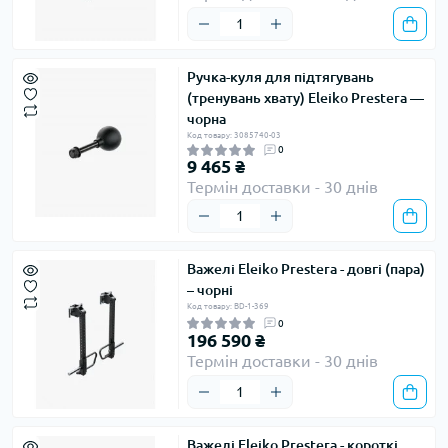
Ручка-куля для підтягувань
(тренувань хвату) Eleiko Prestera —
чорна
Код товару: 3085740-03
0
9 465 ₴
Термін доставки - 30 днів
Важелі Eleiko Prestera - довгі (пара)
– чорні
Код товару: BD-1-369
0
196 590 ₴
Термін доставки - 30 днів
Важелі Eleiko Prestera - короткі