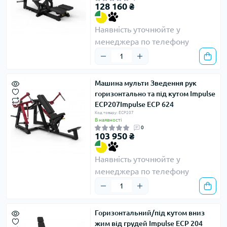
128 160 ₴
Наявність уточнюйте у
менеджера по телефону
Машина мульти Зведення рук
горизонтально та під кутом Impulse
ECP207Impulse ECP 624
Код товару: ECP207
В наявності
0
103 950 ₴
Наявність уточнюйте у
менеджера по телефону
Горизонтальний/під кутом вниз
жим від грудей Impulse ECP 204