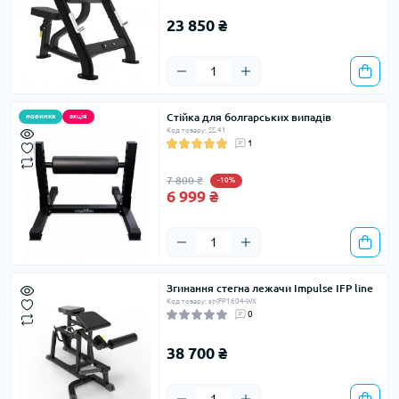
23 850 ₴
Стійка для болгарських випадів
новинка
акція
Код товару: SS.41
1
7 800 ₴
-10%
6 999 ₴
Згинання стегна лежачи Impulse IFP line
Код товару: st-IFP1604-WX
0
38 700 ₴