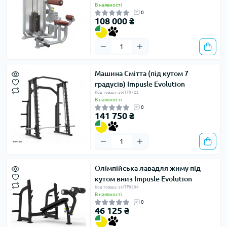
В наявності
0
108 000 ₴
Машина Смітта (під кутом 7
градусів) Impusle Evolution
Код товару: st-ITF8722
В наявності
0
141 750 ₴
Олімпійська лавадля жиму під
кутом вниз Impusle Evolution
Код товару: st-ITF8204
В наявності
0
46 125 ₴