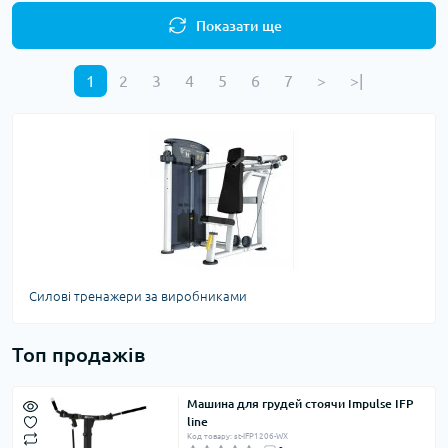
Показати ще
1
2
3
4
5
6
7
>
>|
Силові тренажери за виробниками
Топ продажів
Машина для грудей стоячи Impulse IFP
line
Код товару: st-IFP1206-WX