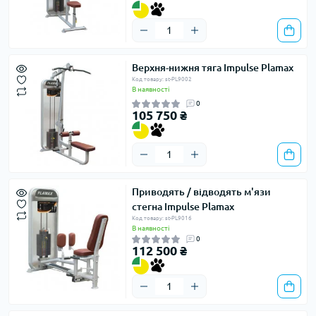
Верхня-нижня тяга Impulse Plamax
Код товару: st-PL9002
В наявності
0
105 750 ₴
Приводять / відводять м'язи
стегна Impulse Plamax
Код товару: st-PL9016
В наявності
0
112 500 ₴