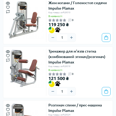
Жим ногами / Голеностоп сидячи
Impulse Plamax
Код товару: st-PL9010
В наявності
0
119 250 ₴
Тренажер для м'язів стегна
(комбінований згинач/розгинач)
Impulse Plamax
Код товару: st-PL9019
В наявності
0
121 500 ₴
Розгинач спини / прес-машина
Impulse Plamax
Код товару: st-PL9024