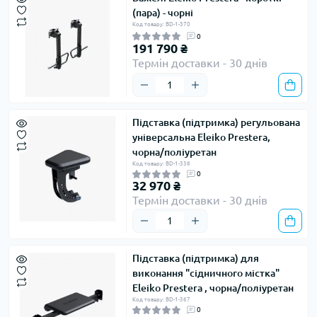
(пара) - чорні
Код товару: BD-1-370
0
191 790 ₴
Термін доставки - 30 днів
Підставка (підтримка) регульована
універсальна Eleiko Prestera,
чорна/поліуретан
Код товару: BD-1-338
0
32 970 ₴
Термін доставки - 30 днів
Підставка (підтримка) для
виконання "сідничного містка"
Eleiko Prestera , чорна/поліуретан
Код товару: BD-1-367
0