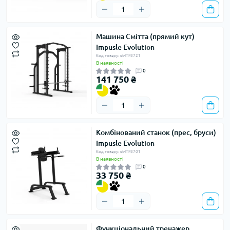
Машина Смітта (прямий кут)
Impusle Evolution
Код товару: st-ITF8721
В наявності
0
141 750 ₴
Комбінований станок (прес, бруси)
Impusle Evolution
Код товару: st-ITF8701
В наявності
0
33 750 ₴
Функціональний тренажер