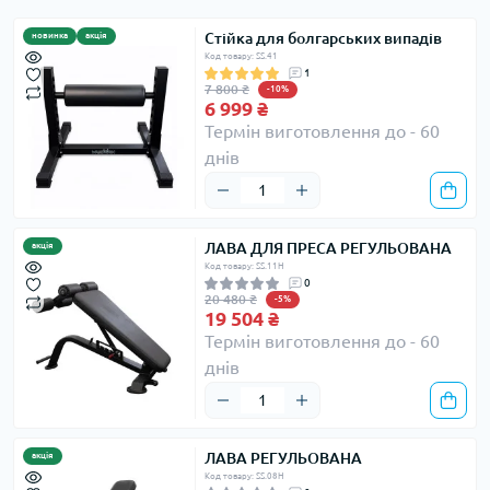
Стійка для болгарських випадів
новинка
акція
Код товару: SS.41
1
7 800 ₴
-10%
6 999 ₴
Термін виготовлення до - 60
днів
ЛАВА ДЛЯ ПРЕСА РЕГУЛЬОВАНА
акція
Код товару: SS.11H
0
20 480 ₴
-5%
19 504 ₴
Термін виготовлення до - 60
днів
ЛАВА РЕГУЛЬОВАНА
акція
Код товару: SS.08H