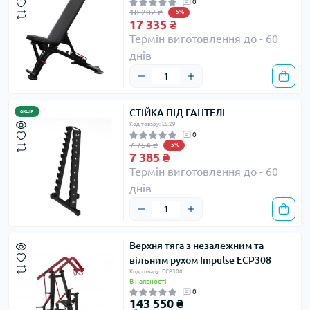
0
18 202 ₴
-5%
17 335 ₴
Термін виготовлення до - 60
днів
СТІЙКА ПІД ГАНТЕЛІ
акція
Код товару: SS.29
0
7 754 ₴
-5%
7 385 ₴
Термін виготовлення до - 60
днів
Верхня тяга з незалежним та
вільним рухом Impulse ECP308
Код товару: ECP308
В наявності
0
143 550 ₴