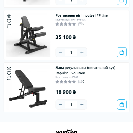
Розгинання ніг Impulse IFP line
Код товару: st-IFP1605-WX
0
35 100 ₴
Лава регульована (негативний кут)
Impulse Evolution
Код товару: st-IF2011
0
18 900 ₴