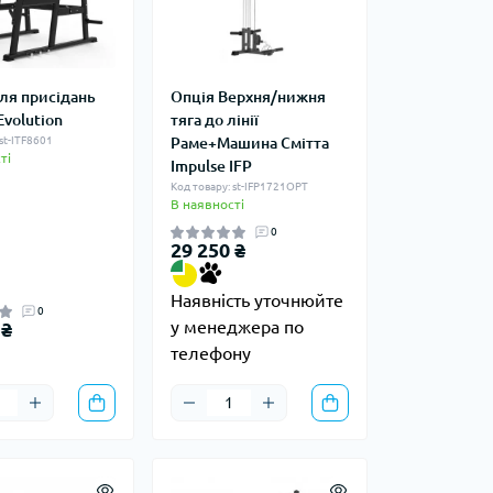
для присідань
Опція Верхня/нижня
Evolution
тяга до лінії
st-ITF8601
Раме+Машина Смітта
ті
Impulse IFP
Код товару: st-IFP1721OPT
В наявності
0
29 250 ₴
Наявність уточнюйте
0
у менеджера по
 ₴
телефону