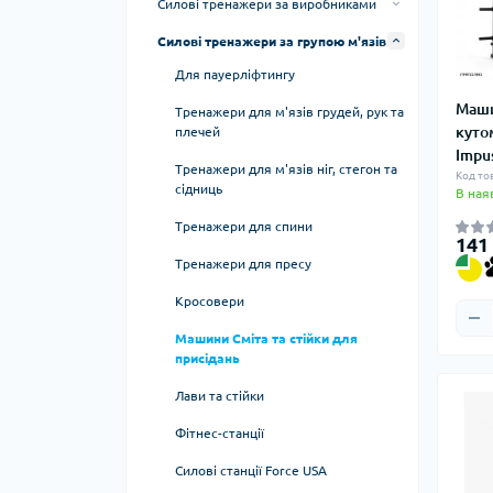
Силові тренажери за виробниками
Мультистанції
Кардіо тренажери для дому
Силові станції Force USA
Силові тренажери за групою м'язів
Набори тренажерів та дисків
Домашні бігові доріжки
Шведські стінки
Силові тренажери Eleiko
Для пауерліфтингу
Домашні велотренажери та спін
Eleiko Cables
Турніки та бруси
Силові тренажери Impulse
Маши
байки
Тренажери для м'язів грудей, рук та
кутом
плечей
Eleiko Prestera
Impulse Classic
Вібраційні платформи
Силові тренажери VNK
Домашні орбітреки
Impus
Тренажери для м'язів ніг, стегон та
Impulse ECP
Код тов
Силові тренажери Wuotan
Домашні степпери
сідниць
В ная
Impulse Evolution
Wuotan HYDRA
Домашні гребні тренажери
Тренажери для спини
141
Impulse IFP line
Wuotan Powerlifting
Тренажери для пресу
Impulse Plamax
Wuotan PRO
Кросовери
Impulse Sterling
Wuotan PRO+
Машини Сміта та стійки для
присідань
Лави та стійки
Фітнес-станції
Силові станції Force USA