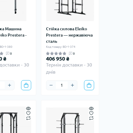
ка Машина
Стійка силова Eleiko
iko Prestera -
Prestera — нержавіюча
сталь
 BD-1-380
Код товару: BD-1-374
0
0
0 ₴
406 950 ₴
доставки - 30
Термін доставки - 30
днів