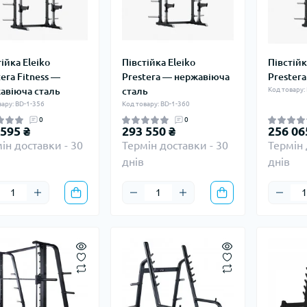
ійка Eleiko
Півстійка Eleiko
Півстійк
era Fitness —
Prestera — нержавіюча
Prestera
авіюча сталь
сталь
Код товару:
вару: BD-1-356
Код товару: BD-1-360
0
0
 595 ₴
293 550 ₴
256 06
ін доставки - 30
Термін доставки - 30
Термін 
днів
днів