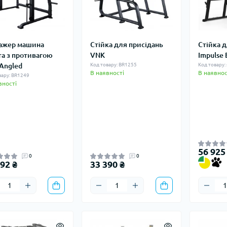
ажер машина
Стійка для присідань
Стійка 
та з противагою
VNK
Impulse 
Angled
Код товару: BR1255
Код товару: 
В наявності
В наявнос
вару: BR1249
вності
56 925
0
0
92 ₴
33 390 ₴