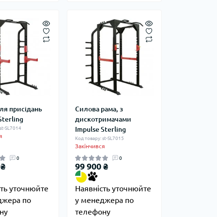
для присідань
Силова рама, з
Sterling
дискотримачами
 st-SL7014
Impulse Sterling
я
Код товару: st-SL7015
Закінчився
0
0
 ₴
99 900 ₴
сть уточнюйте
Наявність уточнюйте
джера по
у менеджера по
ну
телефону