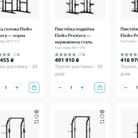
ка силова Eleiko
Півстійка подвійна
Півстійк
tera — чорна
Eleiko Prestera —
Eleiko P
вару: BD-1-372
нержавіюча сталь
Код товару:
Код товару: BD-1-349
0
0
 455 ₴
491 910 ₴
416 97
ін доставки - 30
Термін доставки - 30
Термін 
днів
днів