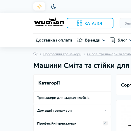
КАТАЛОГ
Доставка і оплата
Бренди
Блог
Професійні тренажери
Силові тренажери за груп
Машини Сміта та стійки для
Категорії
Сор
Тренажери для маркетплейсів
Домашні тренажери
Силові тренажери для дому
Професійні тренажери
Тренажери, лави, стійки
Смарт дзеркала