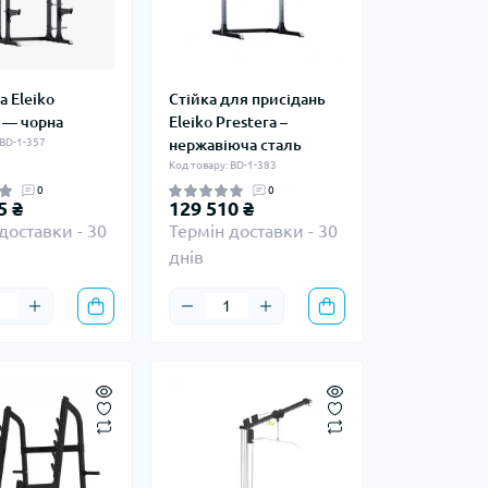
а Eleiko
Стійка для присідань
 — чорна
Eleiko Prestera –
 BD-1-357
нержавіюча сталь
Код товару: BD-1-383
0
0
5 ₴
129 510 ₴
доставки - 30
Термін доставки - 30
днів