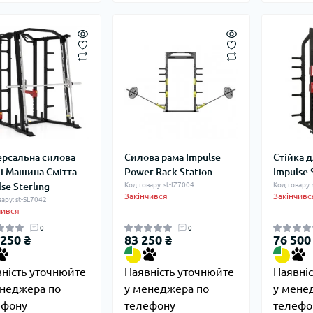
ерсальна силова
Силова рама Impulse
Стійка 
 і Машина Смітта
Power Rack Station
Impulse 
se Sterling
Код товару: st-IZ7004
Код товару:
Закінчився
Закінчивс
ару: st-SL7042
чився
0
0
 250 ₴
83 250 ₴
76 500
ність уточнюйте
Наявність уточнюйте
Наявні
енеджера по
у менеджера по
у мене
ефону
телефону
телефо