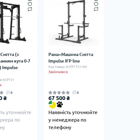
Смітта (з
Рама+Машина Смітта
анням кута 0-7
Impulse IFP line
) Impulse
Код товару: st-IFP1721-WX
Закінчився
 st-ECP721
я
0
0
0 ₴
67 500 ₴
сть уточнюйте
Наявність уточнюйте
джера по
у менеджера по
ну
телефону