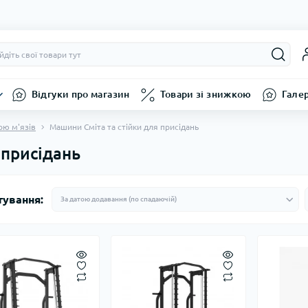
Відгуки про магазин
Товари зі знижкою
Гале
ою м'язів
Машини Сміта та стійки для присідань
 присідань
тування: