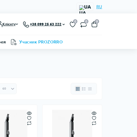
UA
RU
0
0
0
Клієнту
+38 099 25 63 222
рея
Учасник PROZORRO