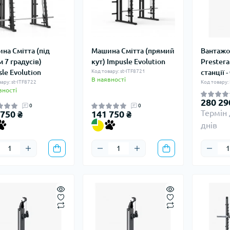
на Смітта (під
Машина Смітта (прямий
Вантажо
 7 градусів)
кут) Impusle Evolution
Prestera
le Evolution
Код товару: st-ITF8721
станції 
В наявності
ару: st-ITF8722
Код товару:
вності
280 29
0
0
Термін 
 750 ₴
141 750 ₴
днів