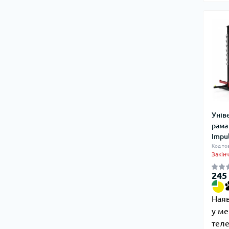
Унів
рама
Impul
Код тов
Закін
245
Наяв
у м
тел