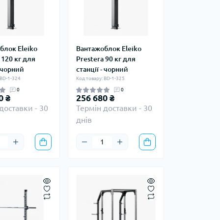
блок Eleiko
Вантажоблок Eleiko
 120 кг для
Prestera 90 кг для
- чорний
станції - чорний
 BD-1-324
Код товару: BD-1-325
0
0
0 ₴
256 680 ₴
доставки - 30
Термін доставки - 30
днів