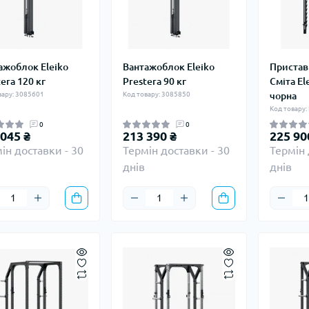
ажоблок Eleiko
Вантажоблок Eleiko
Пристав
era 120 кг
Prestera 90 кг
Сміта Ele
вару: 3085601
Код товару: 3085850
чорна
Код товару:
0
0
 045 ₴
213 390 ₴
225 90
ін доставки - 30
Термін доставки - 30
Термін 
днів
днів