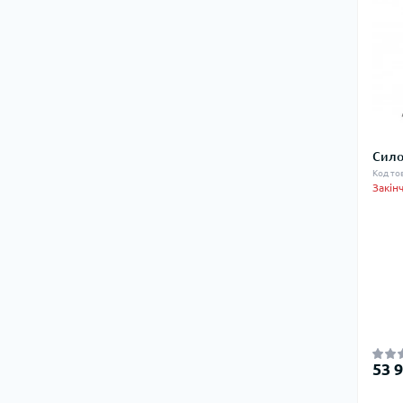
Сило
Код то
Закін
53 9