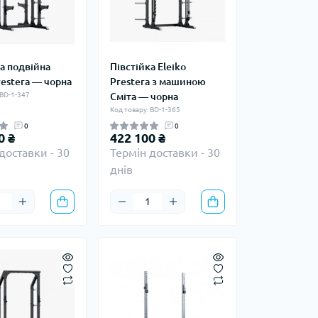
а подвійна
Півстійка Eleiko
restera — чорна
Prestera з машиною
 BD-1-347
Сміта — чорна
Код товару: BD-1-365
0
0
0 ₴
422 100 ₴
доставки - 30
Термін доставки - 30
днів