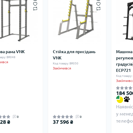
ва рама VNK
Стійка для присідань
Машина 
вару: BR048
VNK
регулюв
чився
Код товару: BR050
градусів
Закінчився
ECP721
Код товару:
Закінчивс
184 50
Наявні
у мене
0
0
телефо
28 ₴
37 596 ₴