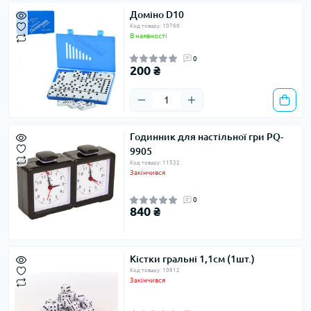
Доміно D10
Код товару: 10768
В наявності
0
200 ₴
Годинник для настільної гри PQ-
9905
Код товару: 11532
Закінчився
0
840 ₴
Кістки гральні 1,1см (1шт.)
Код товару: 10812
Закінчився