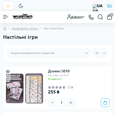
UA
RU
0
Клієнту
Ігрові види спорту
Настільні ігри
Настільні ігри
Доміно 5010
Код товару: gm-5010
В наявності
0
255 ₴