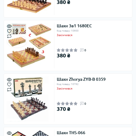
380 ₴
Шахи 3в1 1680EC
Код товару: 10800
Закінчився
0
380 ₴
Шахи Zhorya ZYB-B 0359
Код товару: 10782
Закінчився
0
370 ₴
Шахи THS-066