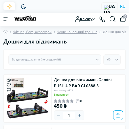
UA
RU
0
Клієнту
Фітнес, йога, аксесуари
Функціональний тренінг
Дошки для від
Дошки для віджимань
Дошка для віджимань Gemini
PUSH-UP BAR GI-0888-3
Код товару: 9972
В наявності
0
450 ₴