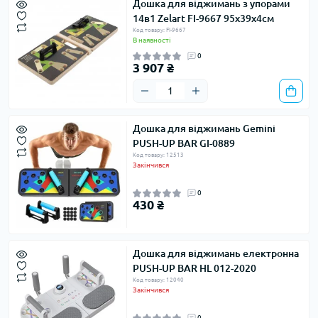
Дошка для віджимань з упорами
14в1 Zelart FI-9667 95x39х4см
Код товару: FI-9667
В наявності
0
3 907 ₴
Дошка для віджимань Gemini
PUSH-UP BAR GI-0889
Код товару: 12513
Закінчився
0
430 ₴
Дошка для віджимань електронна
PUSH-UP BAR HL 012-2020
Код товару: 12040
Закінчився
0