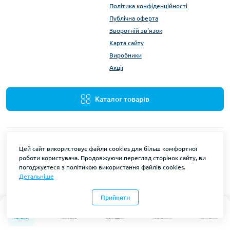
Політика конфіденційності
Публічна оферта
Зворотній зв'язок
Карта сайту
Виробники
Акції
Каталог товарів
Цей сайт використовує файли cookies для більш комфортної
роботи користувача. Продовжуючи перегляд сторінок сайту, ви
погоджуєтеся з політикою використання файлів cookies.
Детальніше
Wuotan © 2026
Прийняти
0
0
Каталог
Головна
Закладки
Порівняти
Контакти