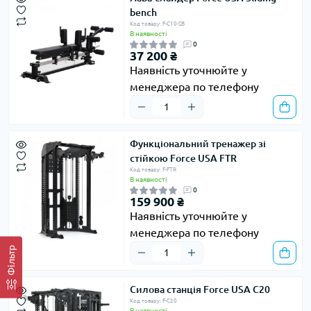
bench
Код товару: F-C10-SB
В наявності
0
37 200 ₴
Наявність уточнюйте у
менеджера по телефону
Функціональний тренажер зі
стійкою Force USA FTR
Код товару: F-FTR
В наявності
0
159 900 ₴
Наявність уточнюйте у
менеджера по телефону
Фільтр
Силова станція Force USA C20
Код товару: F-C20
В наявності