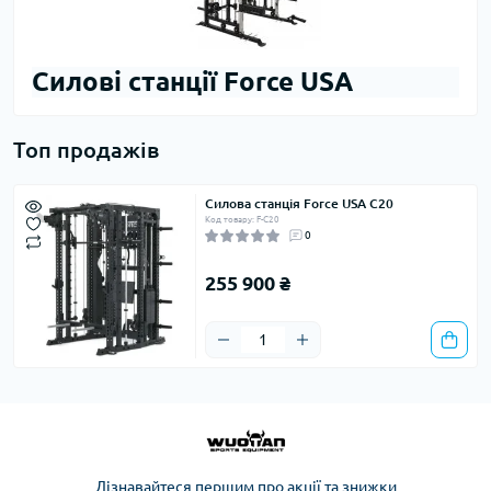
Силові станції Force USA
Топ продажів
Силова станція Force USA C20
Код товару: F-C20
0
255 900 ₴
Дізнавайтеся першим про акції та знижки