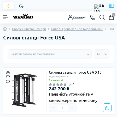
UA
RU
0
Клієнту
Професійні тренажери
Силові тренажери за виробниками
Силов
Силові станції Force USA
Силова станція Force USA X15
Код товару: F-X15-V2
В наявності
0
242 700 ₴
Наявність уточнюйте у
менеджера по телефону