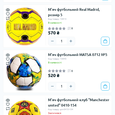
М'яч футбольний Real Madrid,
розмір 5
Код товару: 10915
В наявності
0
570 ₴
М'яч футбольний MATSA 0712 №5
Код товару: 10845
В наявності
0
520 ₴
М'яч футбольний клуб "Manchester
united" 0410-154
Код товару: gm-0410-154
Закінчився