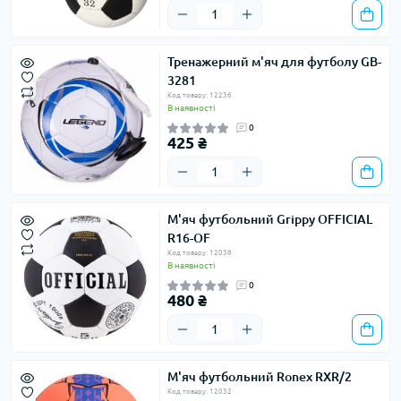
Тренажерний м'яч для футболу GB-
3281
Код товару: 12236
В наявності
0
425 ₴
М'яч футбольний Grippy OFFICIAL
R16-OF
Код товару: 12038
В наявності
0
480 ₴
М'яч футбольний Ronex RXR/2
Код товару: 12032