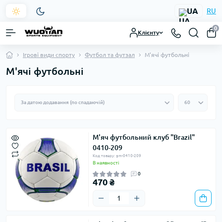
UA
RU
0
Клієнту
Ігрові види спорту
Футбол та футзал
М'ячі футбольні
М'ячі футбольні
М'яч футбольний клуб "Brazil"
0410-209
Код товару: gm-0410-209
В наявності
0
470 ₴