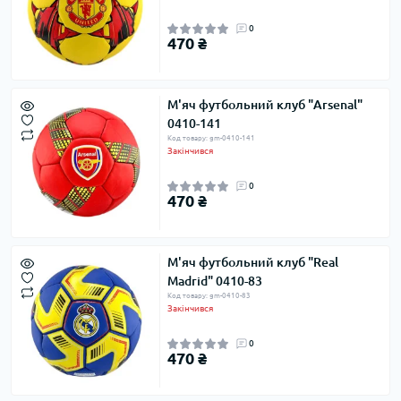
0
470 ₴
М'яч футбольний клуб "Arsenal"
0410-141
Код товару: gm-0410-141
Закінчився
0
470 ₴
М'яч футбольний клуб "Real
Madrid" 0410-83
Код товару: gm-0410-83
Закінчився
0
470 ₴