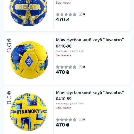
Закінчився
0
470 ₴
М'яч футбольний клуб "Juventus"
0410-90
Код товару: gm-0410-90
Закінчився
0
470 ₴
М'яч футбольний клуб "Juventus"
0410-89
Код товару: gm-0410-89
Закінчився
0
470 ₴