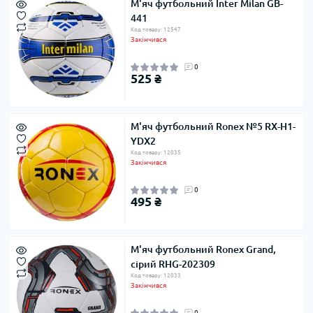
М'яч футбольний Inter Milan GB-
441
Код товару: 12547
Закінчився
0
525 ₴
М'яч футбольний Ronex №5 RX-H1-
YDX2
Код товару: 12035
Закінчився
0
495 ₴
М'яч футбольний Ronex Grand,
сірий RHG-202309
Код товару: 12033
Закінчився
0