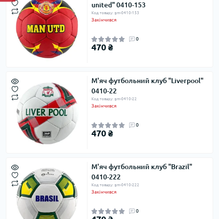
united" 0410-153
Код товару: gm-0410-153
Закінчився
0
470 ₴
М'яч футбольний клуб "Liverpool"
0410-22
Код товару: gm-0410-22
Закінчився
0
470 ₴
М'яч футбольний клуб "Brazil"
0410-222
Код товару: gm-0410-222
Закінчився
0