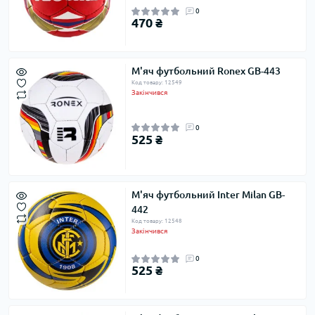
0
470 ₴
М'яч футбольний Ronex GB-443
Код товару: 12549
Закінчився
0
525 ₴
М'яч футбольний Inter Milan GB-
442
Код товару: 12548
Закінчився
0
525 ₴