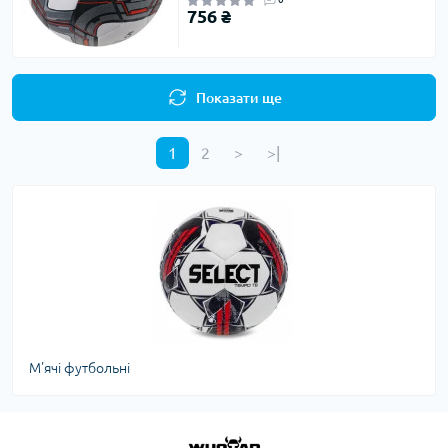
756 ₴
Показати ще
1
2
>
>|
М'ячі футбольні