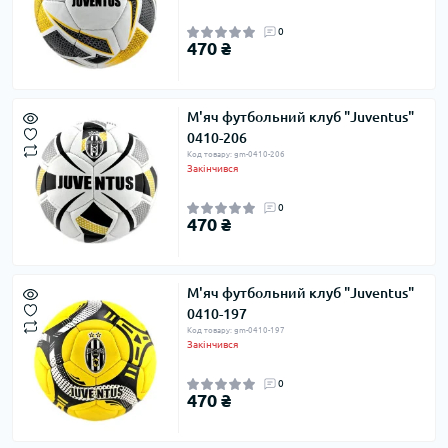
0
470 ₴
М'яч футбольний клуб "Juventus"
0410-206
Код товару: gm-0410-206
Закінчився
0
470 ₴
М'яч футбольний клуб "Juventus"
0410-197
Код товару: gm-0410-197
Закінчився
0
470 ₴