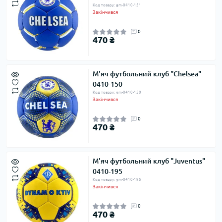
Код товару: gm-0410-151
Закінчився
0
470 ₴
М'яч футбольний клуб "Chelsea"
0410-150
Код товару: gm-0410-150
Закінчився
0
470 ₴
М'яч футбольний клуб "Juventus"
0410-195
Код товару: gm-0410-195
Закінчився
0
470 ₴