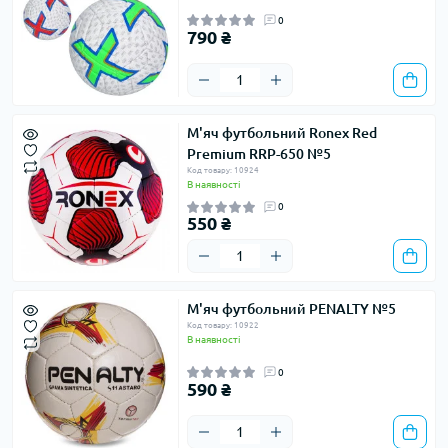
0
790 ₴
М'яч футбольний Ronex Red
Premium RRP-650 №5
Код товару: 10924
В наявності
0
550 ₴
М'яч футбольний PENALTY №5
Код товару: 10922
В наявності
0
590 ₴