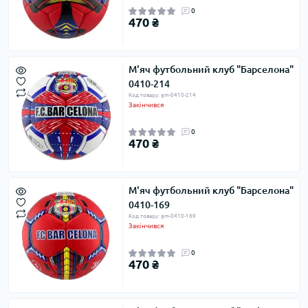
0
470 ₴
М'яч футбольний клуб "Барселона"
0410-214
Код товару: gm-0410-214
Закінчився
0
470 ₴
М'яч футбольний клуб "Барселона"
0410-169
Код товару: gm-0410-169
Закінчився
0
470 ₴