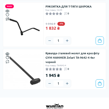
РУКОЯТКА ДЛЯ Т-ТЯГИ ШИРОКА
акція
Код товару: CA.08
0
1 916 ₴
-4%
1 832 ₴
Кувалда сталевий молот для кросфіту
GYM HAMMER Zelart TA-9642-4 4кг
чорний
Код товару: TA-9642-4
0
1 945 ₴