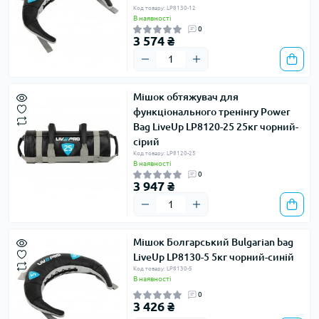
Код товару: LP8130-12
В наявності
0
3 574 ₴
Мішок обтяжувач для
функціонального тренінгу Power
Bag LiveUp LP8120-25 25кг чорний-
сірий
Код товару: LP8120-25
В наявності
0
3 947 ₴
Мішок Болгарський Bulgarian bag
LiveUp LP8130-5 5кг чорний-синій
Код товару: LP8130-5
В наявності
0
3 426 ₴