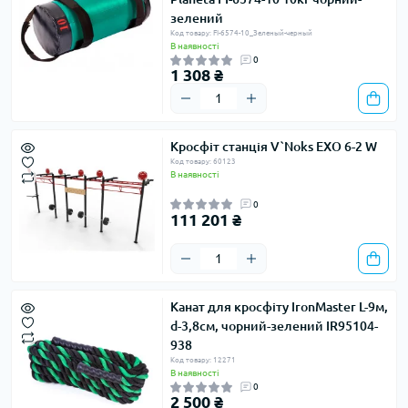
зелений
Код товару: FI-6574-10_Зеленый-черный
В наявності
0
1 308 ₴
Кросфіт станція V`Noks EXO 6-2 W
Код товару: 60123
В наявності
0
111 201 ₴
Канат для кросфіту IronMaster L-9м,
d-3,8см, чорний-зелений IR95104-
938
Код товару: 12271
В наявності
0
2 500 ₴