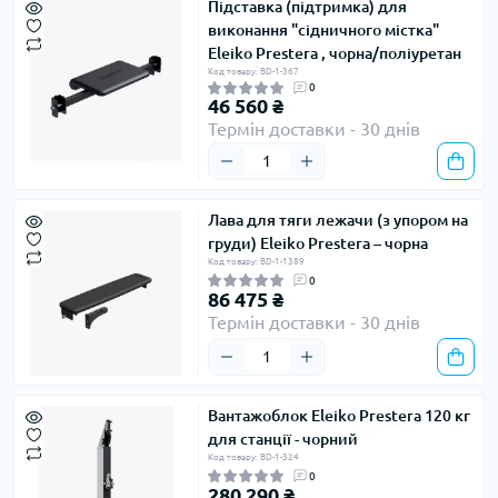
Підставка (підтримка) для
виконання "сідничного містка"
Eleiko Prestera , чорна/поліуретан
Код товару: BD-1-367
0
46 560 ₴
Термін доставки - 30 днів
Лава для тяги лежачи (з упором на
груди) Eleiko Prestera – чорна
Код товару: BD-1-1389
0
86 475 ₴
Термін доставки - 30 днів
Вантажоблок Eleiko Prestera 120 кг
для станції - чорний
Код товару: BD-1-324
0
280 290 ₴