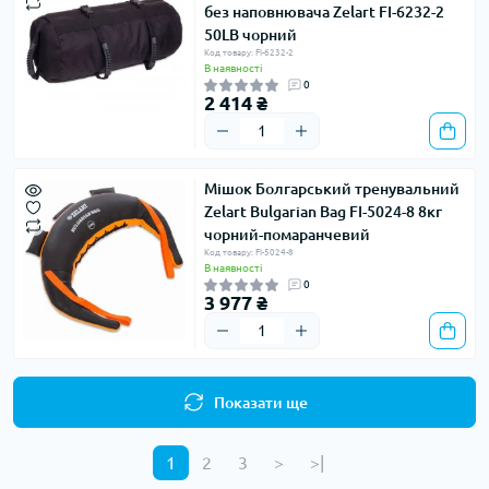
без наповнювача Zelart FI-6232-2
50LB чорний
Код товару: FI-6232-2
В наявності
0
2 414 ₴
Мішок Болгарський тренувальний
Zelart Bulgarian Bag FI-5024-8 8кг
чорний-помаранчевий
Код товару: FI-5024-8
В наявності
0
3 977 ₴
Показати ще
1
2
3
>
>|