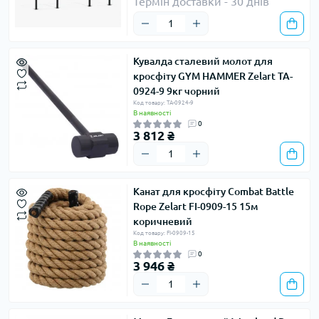
Термін доставки - 30 днів
Кувалда сталевий молот для
кросфіту GYM HAMMER Zelart TA-
0924-9 9кг чорний
Код товару: TA-0924-9
В наявності
0
3 812 ₴
Канат для кросфіту Combat Battle
Rope Zelart FI-0909-15 15м
коричневий
Код товару: FI-0909-15
В наявності
0
3 946 ₴