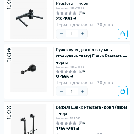
Prestera — чорні
Код товару: 3085598-03
0
23 490 ₴
Термін доставки - 30 днів
Ручка-куля для підтягувань
(тренувань хвату) Eleiko Prestera —
чорна
Код товару: 3085740-03
0
9 465 ₴
Термін доставки - 30 днів
Важелі Eleiko Prestera - довгі (пара)
– чорні
Код товару: BD-1-369
0
196 590 ₴