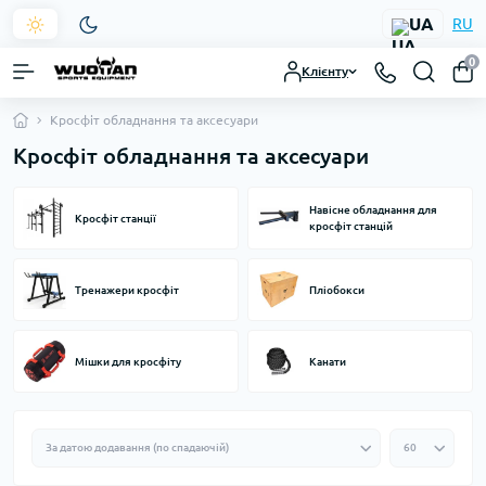
UA
RU
0
Клієнту
Кросфіт обладнання та аксесуари
Кросфіт обладнання та аксесуари
Навісне обладнання для
Кросфіт станції
кросфіт станцій
Тренажери кросфіт
Пліобокси
Мішки для кросфіту
Канати