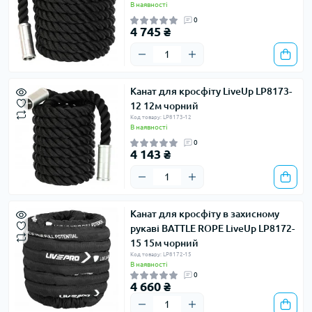
В наявності
0
4 745 ₴
Канат для кросфіту LiveUp LP8173-
12 12м чорний
Код товару: LP8173-12
В наявності
0
4 143 ₴
Канат для кросфіту в захисному
рукаві BATTLE ROPE LiveUp LP8172-
15 15м чорний
Код товару: LP8172-15
В наявності
0
4 660 ₴