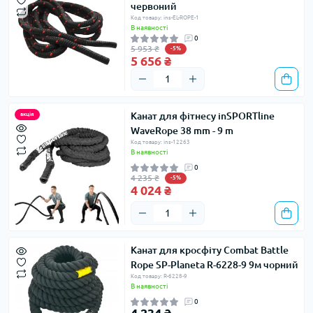
червоний
Код товару: ins-EL-ROPE-1
В наявності
0
5 953 ₴
-5%
5 656 ₴
Канат для фітнесу inSPORTline
акція
WaveRope 38 mm - 9 m
Код товару: ins-12263
В наявності
0
4 235 ₴
-5%
4 024 ₴
Канат для кросфіту Combat Battle
Rope SP-Planeta R-6228-9 9м чорний
Код товару: R-6228-9
В наявності
0