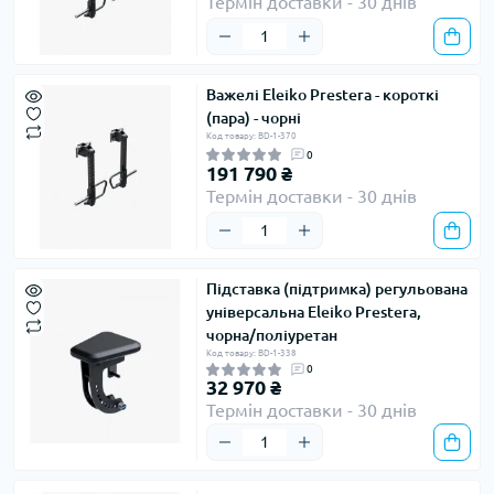
Термін доставки - 30 днів
Важелі Eleiko Prestera - короткі
(пара) - чорні
Код товару: BD-1-370
0
191 790 ₴
Термін доставки - 30 днів
Підставка (підтримка) регульована
універсальна Eleiko Prestera,
чорна/поліуретан
Код товару: BD-1-338
0
32 970 ₴
Термін доставки - 30 днів