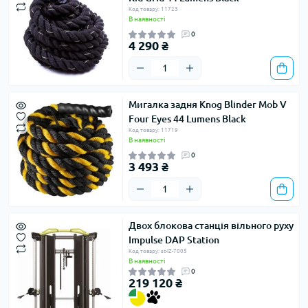
Код товару: 11723
В наявності
0
4 290 ₴
Мигалка задня Knog Blinder Mob V
Four Eyes 44 Lumens Black
Код товару: 11719
В наявності
0
3 493 ₴
Двох блокова станція вільного руху
Impulse DAP Station
Код товару: st-IZ-7005
В наявності
0
219 120 ₴