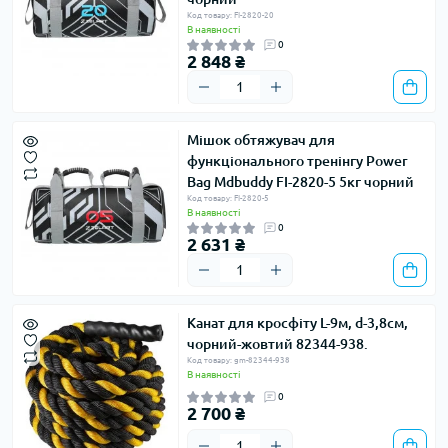
Код товару: FI-2820-20
В наявності
0
2 848 ₴
Мішок обтяжувач для
функціонального тренінгу Power
Bag Mdbuddy FI-2820-5 5кг чорний
Код товару: FI-2820-5
В наявності
0
2 631 ₴
Канат для кросфіту L-9м, d-3,8см,
чорний-жовтий 82344-938.
Код товару: gm-82344-938
В наявності
0
2 700 ₴