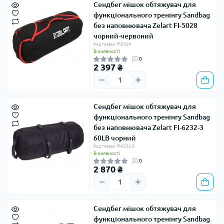
Сендбег мішок обтяжувач для
функціонального тренінгу Sandbag
без наповнювача Zelart FI-5028
чорний-червоний
Код товару: FI-5028
В наявності
0
2 397 ₴
Сендбег мішок обтяжувач для
функціонального тренінгу Sandbag
без наповнювача Zelart FI-6232-3
60LB чорний
Код товару: FI-6232-3
В наявності
0
2 870 ₴
Сендбег мішок обтяжувач для
функціонального тренінгу Sandbag