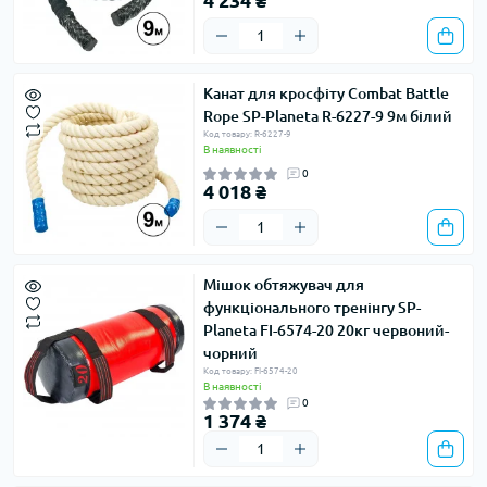
4 234 ₴
Канат для кросфіту Combat Battle
Rope SP-Planeta R-6227-9 9м білий
Код товару: R-6227-9
В наявності
0
4 018 ₴
Мішок обтяжувач для
функціонального тренінгу SP-
Planeta FI-6574-20 20кг червоний-
чорний
Код товару: FI-6574-20
В наявності
0
1 374 ₴