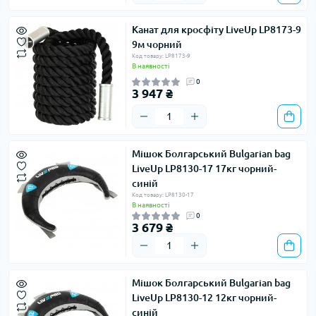
Канат для кросфіту LiveUp LP8173-9
9м чорний
Код товару: LP8173-9
В наявності
0
3 947 ₴
Мішок Болгарський Bulgarian bag
LiveUp LP8130-17 17кг чорний-
синій
Код товару: LP8130-17
В наявності
0
3 679 ₴
Мішок Болгарський Bulgarian bag
LiveUp LP8130-12 12кг чорний-
синій