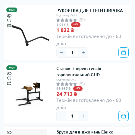
РУКОЯТКА ДЛЯ Т-ТЯГИ ШИРОКА
акція
Код товару: CA.08
0
1 916 ₴
-4%
1 832 ₴
Термін виготовлення до - 60
днів
Станок гіперекстензія
акція
горизонтальний GHD
Код товару: CM.01
0
25 837 ₴
-4%
24 713 ₴
Термін виготовлення до - 60
днів
Бруси для віджимань Eleiko