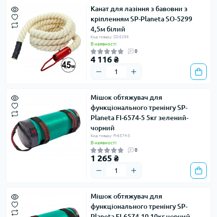
Канат для лазіння з бавовни з
кріпленням SP-Planeta SO-5299
4,5м білий
Код товару: SO-5299
В наявності
0
4 116 ₴
Мішок обтяжувач для
функціонального тренінгу SP-
Planeta FI-6574-5 5кг зелений-
чорний
Код товару: FI-6574-5
В наявності
0
1 265 ₴
Мішок обтяжувач для
функціонального тренінгу SP-
Planeta FI-6574-10 10кг чорний-