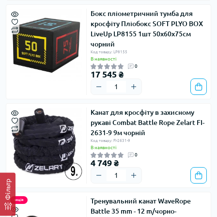
Бокс пліометричний тумба для
кросфіту Пліобокс SOFT PLYO BOX
LiveUp LP8155 1шт 50х60х75см
чорний
Код товару: LP8155
В наявності
0
17 545 ₴
Канат для кросфіту в захисному
рукаві Combat Battle Rope Zelart FI-
2631-9 9м чорній
Код товару: FI-2631-9
В наявності
0
4 749 ₴
Фільтр
Тренувальний канат WaveRope
акція
Battle 35 mm - 12 m/чорно-