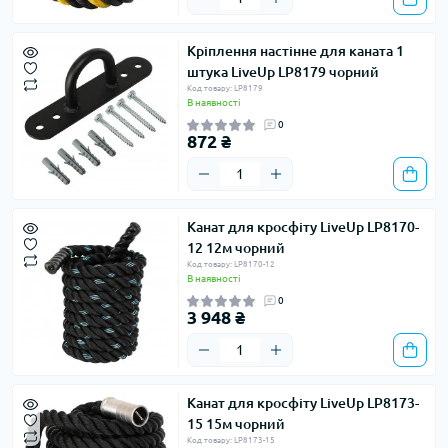
Кріплення настінне для каната 1
штука LiveUp LP8179 чорний
Код товару: LP8179
В наявності
0
872 ₴
Канат для кросфіту LiveUp LP8170-
12 12м чорний
Код товару: LP8170-12
В наявності
0
3 948 ₴
Канат для кросфіту LiveUp LP8173-
15 15м чорний
Код товару: LP8173-15