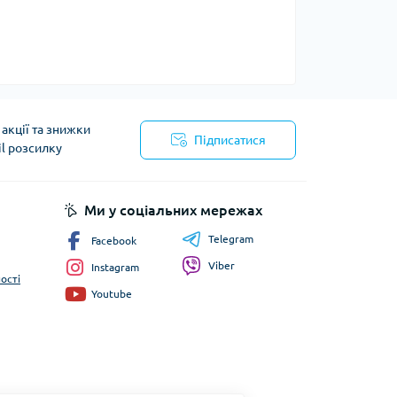
акції та знижки
Підписатися
il розсилку
йності
Ми у соціальних мережах
Telegram
Facebook
Viber
Instagram
ості
Youtube