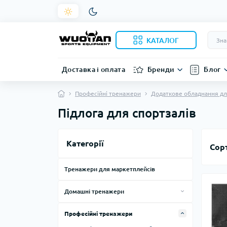
КАТАЛОГ
Доставка і оплата
Бренди
Блог
Професійні тренажери
Додаткове обладнання дл
Підлога для спортзалів
Категорії
Сор
Тренажери для маркетплейсів
Домашні тренажери
Силові тренажери для дому
Професійні тренажери
Тренажери, лави, стійки
Смарт дзеркала