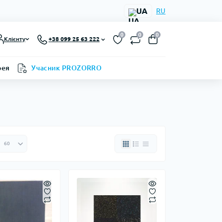
UA
RU
0
0
0
Клієнту
+38 099 25 63 222
рея
Учасник PROZORRO