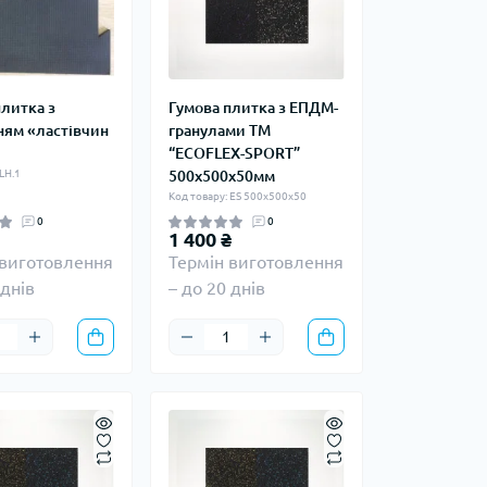
плитка з
Гумова плитка з ЕПДМ-
ням «ластівчин
гранулами ТМ
“ECOFLEX-SPORT”
LH.1
500х500х50мм
Код товару: ES 500х500х50
0
0
1 400 ₴
 виготовлення
Термін виготовлення
 днів
– до 20 днів