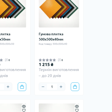
плитка
Гумова плитка
х50мм
500х500х40мм
 500х500х50
Код товару: 500х500х40
0
0
₴
1 215 ₴
 виготовлення
Термін виготовлення
 днів
– до 20 днів