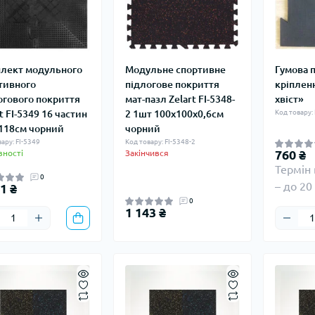
лект модульного
Модульне спортивне
Гумова 
тивного
підлогове покриття
кріплен
огового покриття
мат-пазл Zelart FI-5348-
хвіст»
t FI-5349 16 частин
2 1шт 100x100x0,6см
Код товару: 
118см чорний
чорний
ару: FI-5349
Код товару: FI-5348-2
760 ₴
вності
Закінчився
Термін
0
– до 20
1 ₴
0
1 143 ₴