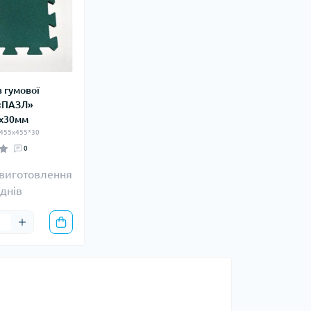
 гумової
«ПАЗЛ»
х30мм
 455х455*30
0
 виготовлення
 днів