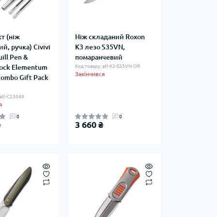
т (ніж
Ніж складаний Roxon
й, ручка) Civivi
K3 лезо S35VN,
ill Pen &
помаранчевий
Lock Elementum
Код товару: atl-K3-S35VN-OR
Закінчився
 Combo Gift Pack
 atl-C23049
я
0
0
₴
3 660 ₴