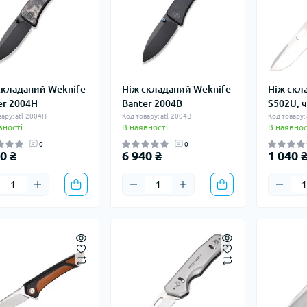
складаний Weknife
Ніж складаний Weknife
Ніж скл
er 2004H
Banter 2004B
S502U, 
ару: atl-2004H
Код товару: atl-2004B
Код товару:
вності
В наявності
В наявнос
0
0
0 ₴
6 940 ₴
1 040 