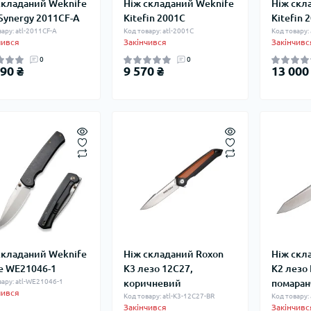
складаний Weknife
Ніж складаний Weknife
Ніж скл
 Synergy 2011CF-A
Kitefin 2001C
Kitefin 
ару: atl-2011CF-A
Код товару: atl-2001C
Код товару:
чився
Закінчився
Закінчивс
0
0
90 ₴
9 570 ₴
13 000
складаний Weknife
Ніж складаний Roxon
Ніж скл
e WE21046-1
K3 лезо 12C27,
K2 лезо 
вару: atl-WE21046-1
коричневий
помаран
чився
Код товару: atl-K3-12C27-BR
Код товару:
Закінчився
Закінчивс