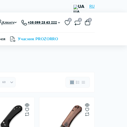
UA
RU
0
0
0
Клієнту
+38 099 25 63 222
рея
Учасник PROZORRO