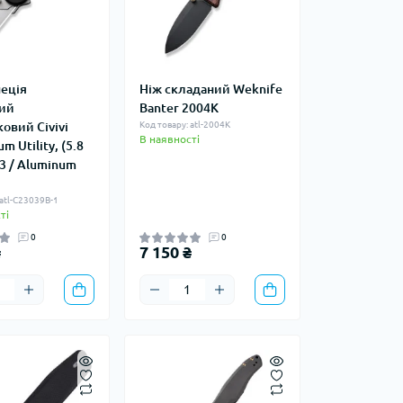
пеція
Ніж складаний Weknife
ий
Banter 2004K
овий Civivi
Код товару: atl-2004K
В наявності
m Utility, (5.8
3 / Aluminum
 atl-C23039B-1
ті
0
0
₴
7 150 ₴