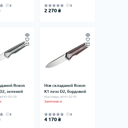
0
0
₴
2 270 ₴
аданий Roxon
Ніж складаний Roxon
 D2, зелений
K1 лезо D2, бордовий
atl-K1-D2-GR
Код товару: atl-K1-D2-FS
я
Закінчився
0
0
₴
4 170 ₴