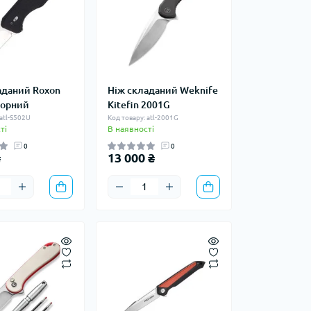
аданий Roxon
Ніж складаний Weknife
чорний
Kitefin 2001G
 atl-S502U
Код товару: atl-2001G
ті
В наявності
0
0
₴
13 000 ₴