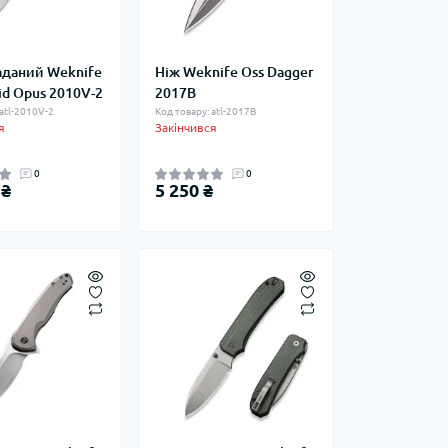
аданий Weknife
Ніж Weknife Oss Dagger
id Opus 2010V-2
2017B
 atl-2010V-2
Код товару: atl-2017B
я
Закінчився
0
0
 ₴
5 250 ₴