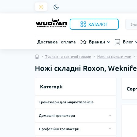
КАТАЛОГ
Доставка і оплата
Бренди
Блог
Туризм та тактичні товари
Ножі та мультитули
Ножі складні Roxon, Weknife
Категорії
Сор
Тренажери для маркетплейсів
Домашні тренажери
Силові тренажери для дому
Професійні тренажери
Тренажери, лави, стійки
Смарт дзеркала
Силові тренажери за виробниками