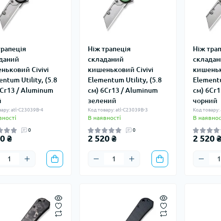
трапеція
Ніж трапеція
Ніж тра
даний
складаний
складан
ньковий Civivi
кишеньковий Civivi
кишеньк
ntum Utility, (5.8
Elementum Utility, (5.8
Elementu
6Cr13 / Aluminum
см) 6Cr13 / Aluminum
см) 6Cr1
й
зелений
чорний
вару: atl-C23039B-4
Код товару: atl-C23039B-3
Код товару:
вності
В наявності
В наявнос
0
0
0 ₴
2 520 ₴
2 520 