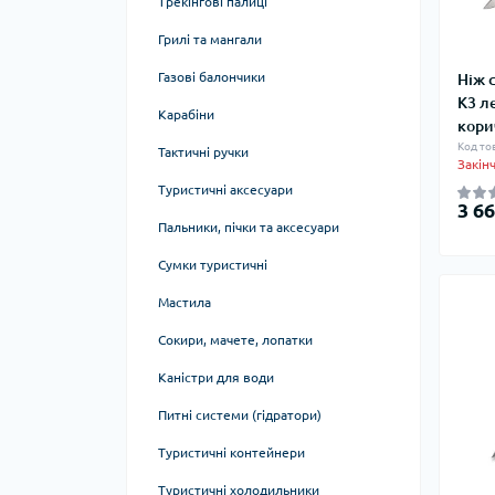
Трекінгові палиці
Грилі та мангали
Газові балончики
Ніж 
K3 л
Карабіни
кори
Код то
Тактичні ручки
Закін
Туристичні аксесуари
3 66
Пальники, пічки та аксесуари
Сумки туристичні
Мастила
Сокири, мачете, лопатки
Каністри для води
Питні системи (гідратори)
Туристичні контейнери
Туристичні холодильники