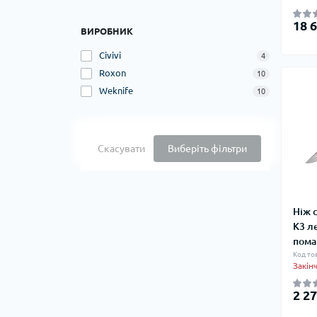
18 6
ВИРОБНИК
Civivi
4
Roxon
10
Weknife
10
Скасувати
Виберіть фільтри
Ніж 
K3 л
пома
Код то
Закін
2 27