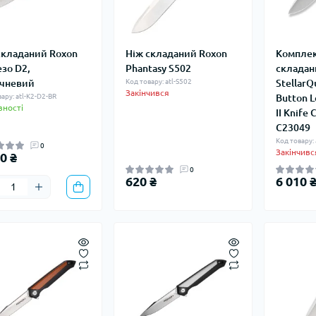
складаний Roxon
Ніж складаний Roxon
Комплек
езо D2,
Phantasy S502
складани
чневий
Код товару: atl-S502
StellarQu
Закінчився
ару: atl-K2-D2-BR
Button 
вності
II Knife
C23049
Код товару:
0
Закінчивс
0 ₴
0
620 ₴
6 010 