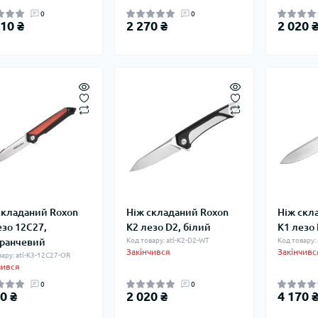
0
0
10 ₴
2 270 ₴
2 020 
складаний Roxon
Ніж складаний Roxon
Ніж скл
езо 12C27,
K2 лезо D2, білий
K1 лезо
ранчевий
Код товару: atl-K2-D2-WT
Код товару: 
Закінчився
Закінчивс
вару: atl-K3-12C27-OR
чився
0
0
0 ₴
2 020 ₴
4 170 