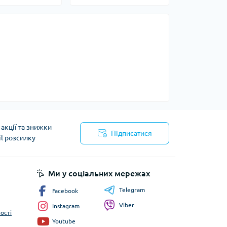
акції та знижки
Підписатися
il розсилку
йності
Ми у соціальних мережах
Telegram
Facebook
Viber
Instagram
ості
Youtube