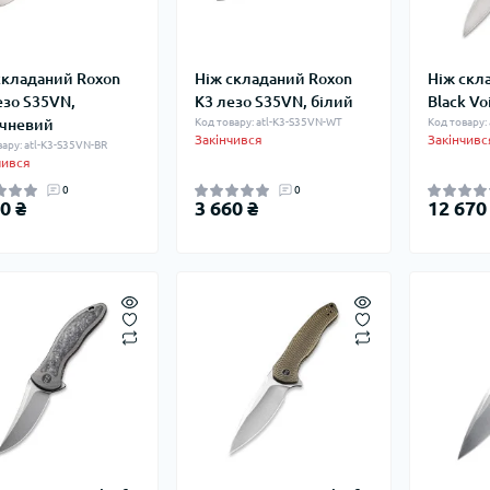
складаний Roxon
Ніж складаний Roxon
Ніж скл
езо S35VN,
K3 лезо S35VN, білий
Black Vo
чневий
Код товару: atl-K3-S35VN-WT
Код товару:
Закінчився
Закінчивс
вару: atl-K3-S35VN-BR
чився
0
0
0 ₴
3 660 ₴
12 670