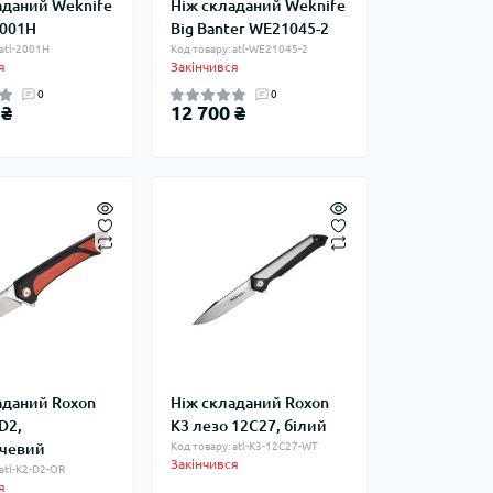
аданий Weknife
Ніж складаний Weknife
2001H
Big Banter WE21045-2
 atl-2001H
Код товару: atl-WE21045-2
я
Закінчився
0
0
 ₴
12 700 ₴
аданий Roxon
Ніж складаний Roxon
D2,
K3 лезо 12C27, білий
чевий
Код товару: atl-K3-12C27-WT
Закінчився
 atl-K2-D2-OR
я