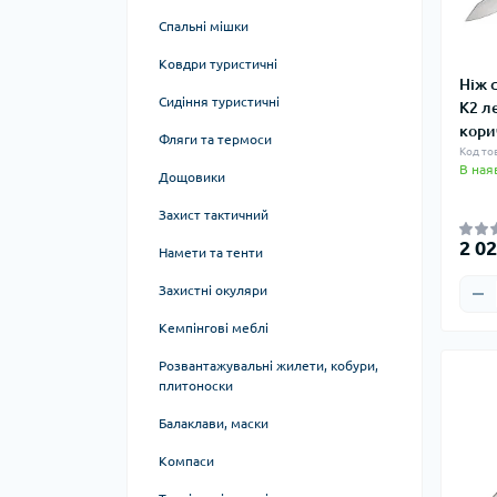
Спальні мішки
Захист гомілки та стопи
Диски для ковзання
Ковдри туристичні
Захист паху
Еспандери
Ніж 
Сидіння туристичні
K2 л
Захист передпліччя
Колесо для йоги
кори
Фляги та термоси
Капи
М'ячі для пілатесу
Код тов
В ная
Дощовики
Бинти боксерські
Напівсфери масажні
Захист тактичний
Набори екіпіровки
Еспандери кистьові
2 02
Намети та тенти
Пневмотренажер для боксу
Захистні окуляри
Кріплення та ланцюги для груш та
мішків
Кемпінгові меблі
Аксесуари, сувеніри
Розвантажувальні жилети, кобури,
плитоноски
Нунчаку
Балаклави, маски
Компаси