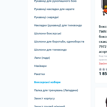
Рукавиці для рукопашного бою
Столи для армрестлінгу
Рукоятки для тяг
підтягування
Баланс, рівновага
Рукавиці накладки для карате
Лавки та стійки для гантелей, дисків,
Інші аксесуари
грифів, гирь, інвентарю
Лямки, манжети, упряж
Рукавиці снарядні
Пояси для фітнесу та бодібілдингу
Накладки (рукавиці) для тхеквондо
Бокс
TWN 
Стрічки, гума
Шоломи боксерські
бокс
Хулахупи. обручі, кільця
скак
Шоломи для боротьби, єдиноборств
7972
Палиці гімнастичні
Шоломи для тхеквондо
асор
Код то
Кінезіо тейп
Лапи (пади)
оранж
Закін
Масажні м'ячі
Маківари
1 85
Масажні валики, ролики
Ракетки
Тренажери для пресу
Боксерські набори
Скакалки
Палка для тренувань (Лападани)
Блоки для йоги
Захист корпусу
Гамаки для йоги
Захист грудей жіночий