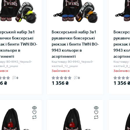
ерський набір 3в1
Боксерський набір 3в1
Боксерс
вички боксерські
рукавички боксерські
рукавич
ак і бинти TWN BO-
рюкзак і бинти TWN BO-
рюкзак 
 кольори в
9943 кольори в
9943 ко
тименті
асортименті
асортим
вару: BO-9943_Черный-
Код товару: BO-9943_Черный-
Код товару
вый_6_унции
желтый_12_унции
желтый_8_
чився
Закінчився
Закінчивс
0
0
6 ₴
1 356 ₴
1 356 