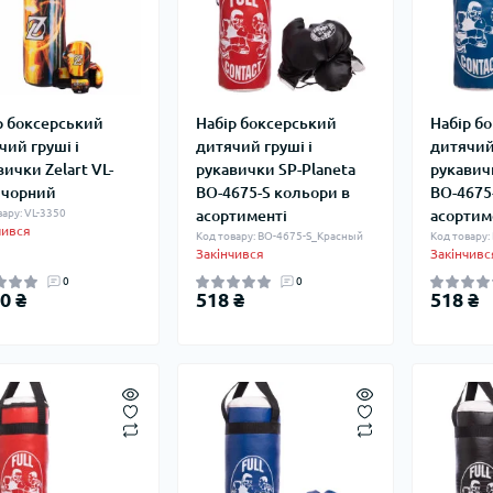
р боксерський
Набір боксерський
Набір б
чий груші і
дитячий груші і
дитячий 
вички Zelart VL-
рукавички SP-Planeta
рукавич
 чорний
BO-4675-S кольори в
BO-4675
вару: VL-3350
асортименті
асортим
чився
Код товару: BO-4675-S_Красный
Код товару:
Закінчився
Закінчивс
0
0
0 ₴
518 ₴
518 ₴