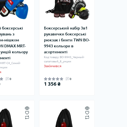
і боксерські
Боксерський набір 3в1
нувань з
рукавички боксерські
ом-мішком
рюкзак і бинти TWN BO-
N DMAX MRT-
9943 кольори в
 унцій кольору
асортименті
именті
Код товару: BO-9943_Черный-
салатовый_8_унции
 MRT-C4_Синий-
Закінчився
унции
я
0
0
₴
1 356 ₴