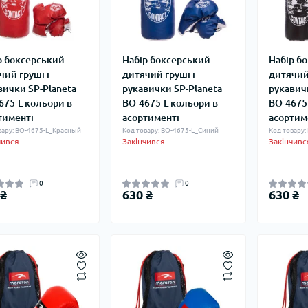
р боксерський
Набір боксерський
Набір б
чий груші і
дитячий груші і
дитячий 
вички SP-Planeta
рукавички SP-Planeta
рукавич
675-L кольори в
BO-4675-L кольори в
BO-4675
тименті
асортименті
асортим
вару: BO-4675-L_Красный
Код товару: BO-4675-L_Синий
Код товару
чився
Закінчився
Закінчивс
0
0
 ₴
630 ₴
630 ₴