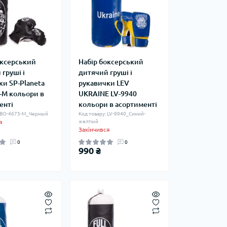
оксерський
Набір боксерський
груші і
дитячий груші і
ки SP-Planeta
рукавички LEV
-M кольори в
UKRAINE LV-9940
енті
кольори в асортименті
: BO-4675-M_Черный
Код товару: LV-9940_Синий-
я
желтый
Закінчився
0
0
990 ₴