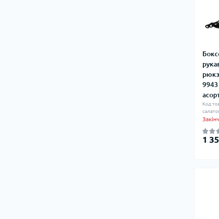
Бокс
рука
рюкз
9943
асор
Код то
салато
Закін
1 35