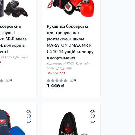
оксерський
Рукавиці боксерські
груші і
для тренувань з
ки SP-Planeta
рюкзаком-мішком
-L кольори в
MARATON DMAX MRT-
енті
C4 10-14 унцій кольору
: BO-4675-L_Черный
в асортименті
я
Код товару: MRT-C4_Красный-
белый_14_унции
Закінчився
0
0
1 446 ₴