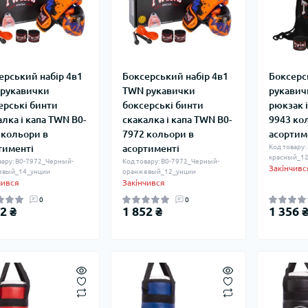
ерський набір 4в1
Боксерський набір 4в1
Боксерс
рукавички
TWN рукавички
рукавич
ерські бинти
боксерські бинти
рюкзак 
алка і капа TWN B0-
скакалка і капа TWN B0-
9943 ко
 кольори в
7972 кольори в
асортим
тименті
асортименті
Код товару
красный_12
вару: B0-7972_Черный-
Код товару: B0-7972_Черный-
Закінчивс
евый_14_унции
оранжевый_12_унции
чився
Закінчився
0
0
2 ₴
1 852 ₴
1 356 