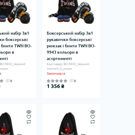
ький набір 3в1
Боксерський набір 3в1
ки боксерські
рукавички боксерські
і бинти TWN BO-
рюкзак і бинти TWN BO-
льори в
9943 кольори в
енті
асортименті
: BO-9943_Черный-
Код товару: BO-9943_Черный-
унции
желтый_6_унции
я
Закінчився
0
0
₴
1 356 ₴