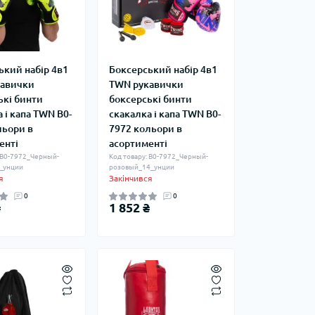
ький набір 4в1
Боксерський набір 4в1
авички
TWN рукавички
ькі бинти
боксерські бинти
 і капа TWN B0-
скакалка і капа TWN B0-
льори в
7972 кольори в
енті
асортименті
 B0-7972_Черный-
Код товару: B0-7972_Черный-
_унции
розовый_14_унции
я
Закінчився
0
0
₴
1 852 ₴