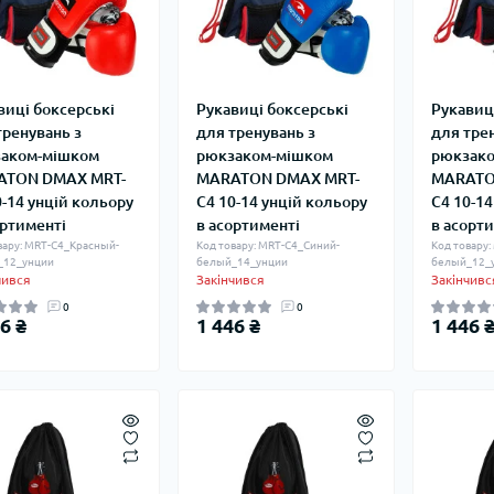
виці боксерські
Рукавиці боксерські
Рукавиц
тренувань з
для тренувань з
для тре
аком-мішком
рюкзаком-мішком
рюкзак
ATON DMAX MRT-
MARATON DMAX MRT-
MARATO
0-14 унцій кольору
C4 10-14 унцій кольору
C4 10-14
ортименті
в асортименті
в асорт
вару: MRT-C4_Красный-
Код товару: MRT-C4_Синий-
Код товару:
_12_унции
белый_14_унции
белый_12_
чився
Закінчився
Закінчивс
0
0
6 ₴
1 446 ₴
1 446 