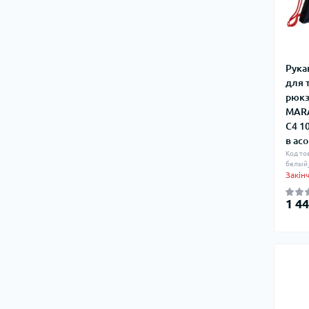
Карабіни
Тактичні ручки
Туристичні аксесуари
Рука
Пальники, пічки та аксесуари
для 
рюкз
Сумки туристичні
MAR
Мастила
C4 1
в ас
Сокири, мачете, лопатки
Код то
белый
Каністри для води
Закін
Питні системи (гідратори)
1 44
Туристичні контейнери
Туристичні холодильники
Грілки для рук та ніг
Зарядні станції, батареї живлення