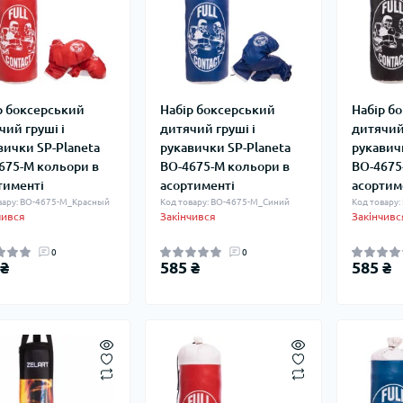
р боксерський
Набір боксерський
Набір б
чий груші і
дитячий груші і
дитячий 
вички SP-Planeta
рукавички SP-Planeta
рукавич
675-M кольори в
BO-4675-M кольори в
BO-4675
тименті
асортименті
асортим
вару: BO-4675-M_Красный
Код товару: BO-4675-M_Синий
Код товару
чився
Закінчився
Закінчивс
0
0
 ₴
585 ₴
585 ₴