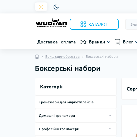
КАТАЛОГ
Доставка і оплата
Бренди
Блог
Бокс, єдиноборства
Боксерські набори
Боксерські набори
Категорії
Сор
Тренажери для маркетплейсів
Домашні тренажери
Силові тренажери для дому
Професійні тренажери
Тренажери, лави, стійки
Смарт дзеркала
Силові тренажери за виробниками