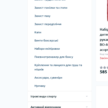
Диски для ковзання
Захист гомілки та стопи
Еспандери
Захист паху
Колесо для йоги
Захист передпліччя
Набі
М'ячі для пілатесу
Капи
дитя
рука
Напівсфери масажні
Бинти боксерські
BO-4
Еспандери кистьові
Набори екіпіровки
асор
Код то
Пневмотренажер для боксу
Закін
Кріплення та ланцюги для груш та
мішків
585
Аксесуари, сувеніри
Нунчаку
Ігрові види спорту
Настільний теніс
Активний відпочинок