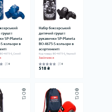
оксерський
Набір боксерський
груші і
дитячий груші і
ки SP-Planeta
рукавички SP-Planeta
-S кольори в
BO-4675-S кольори в
енті
асортименті
 BO-4675-S_Синий
Код товару: BO-4675-S_Черный
я
Закінчився
0
0
518 ₴