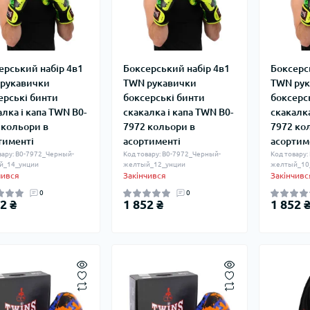
ерський набір 4в1
Боксерський набір 4в1
Боксерс
рукавички
TWN рукавички
TWN рук
ерські бинти
боксерські бинти
боксерс
алка і капа TWN B0-
скакалка і капа TWN B0-
скакалка
 кольори в
7972 кольори в
7972 ко
тименті
асортименті
асортим
вару: B0-7972_Черный-
Код товару: B0-7972_Черный-
Код товару:
й_14_унции
желтый_12_унции
желтый_10
чився
Закінчився
Закінчивс
0
0
2 ₴
1 852 ₴
1 852 