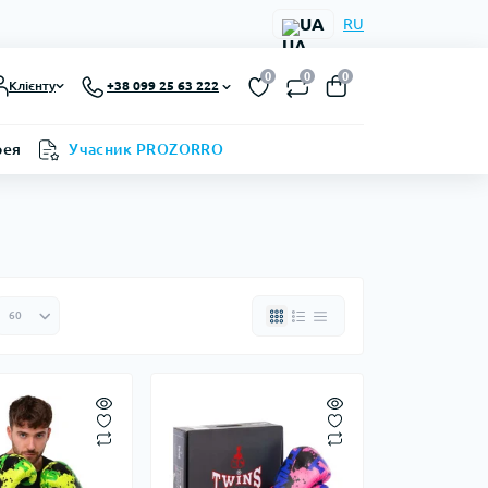
UA
RU
0
0
0
Клієнту
+38 099 25 63 222
рея
Учасник PROZORRO