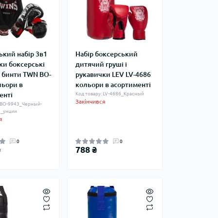
ький набір 3в1
Набір боксерський
ки боксерські
дитячий груші і
і бинти TWN BO-
рукавички LEV LV-4686
льори в
кольори в асортименті
енті
Код товару: LV-4686_Красный
Закінчився
: BO-9943_Черный-
_унции
я
0
0
₴
788 ₴