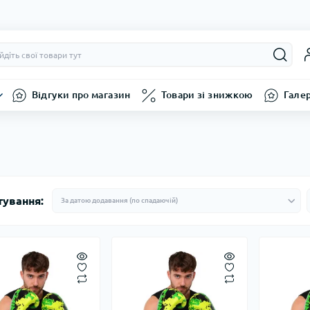
Відгуки про магазин
Товари зі знижкою
Гале
тування: