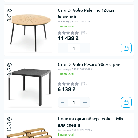
Стіл Di Volio Palermo 120см
бежевий
Код товару: 5902308232761
В наявності
0
11 438 ₴
Стіл Di Volio Pesaro 90см сірий
Код товару: 5902308232693
В наявності
0
6 138 ₴
Полиця-органайзер Leobert Mix
для спецій
Код товару: 5903332074266
В наявності