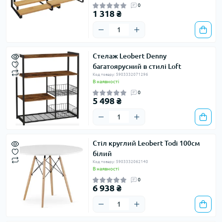
0
1 318 ₴
Стелаж Leobert Denny
багатоярусний в стилі Loft
Код товару: 5903332071296
В наявності
0
5 498 ₴
Стіл круглий Leobert Todi 100см
білий
Код товару: 5903332062140
В наявності
0
6 938 ₴