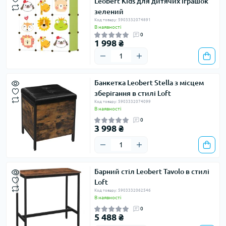
Leobert Kids для дитячих іграшок
зелений
Код товару: 5903332074891
В наявності
0
1 998 ₴
Банкетка Leobert Stella з місцем
зберігання в стилі Loft
Код товару: 5903332074099
В наявності
0
3 998 ₴
Барний стіл Leobert Tavolo в стилі
Loft
Код товару: 5903332062546
В наявності
0
5 488 ₴