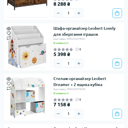
8 288 ₴
Шафа-органайзер Leobert Lovely
для зберігання іграшок
Код товару: 5903332078301
В наявності
0
5 398 ₴
Стелаж-органайзер Leobert
Dreamer + 2 ящика кубіка
Код товару: 5903332078448
В наявності
0
7 158 ₴