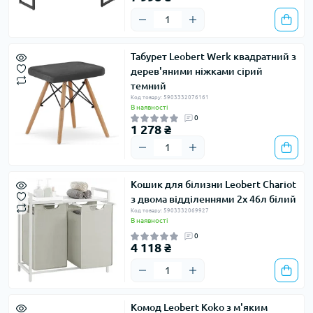
Табурет Leobert Werk квадратний з
дерев'яними ніжками сірий
темний
Код товару: 5903332076161
В наявності
0
1 278 ₴
Кошик для білизни Leobert Chariot
з двома відділеннями 2x 46л білий
Код товару: 5903332069927
В наявності
0
4 118 ₴
Комод Leobert Koko з м'яким