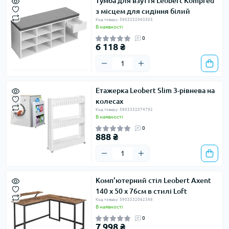
Тумба для взуття Leobert Kompred
з місцем для сидіння білий
Код товару: 5903332063505
В наявності
0
6 118 ₴
Етажерка Leobert Slim 3-рівнева на
колесах
Код товару: 5903332074792
В наявності
0
888 ₴
Комп'ютерний стіл Leobert Axent
140 х 50 х 76см в стилі Loft
Код товару: 5903332062386
В наявності
0
7 998 ₴