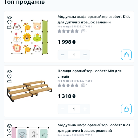
Топ продажів
Модульна шафа-органайзер Leobert Kids
для дитячих іграшок зелений
Код товару: 5903332074891
0
1 998 ₴
Полиця-органайзер Leobert Mix для
спецій
Код товару: 5903332074266
0
1 318 ₴
Модульна шафа-органайзер Leobert Kids
для дитячих іграшок рожевий
Код товару: 5903332074914