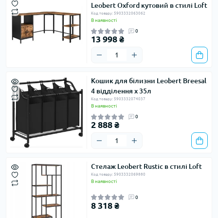
Leobert Oxford кутовий в стилі Loft
Код товару: 5903332063062
В наявності
0
13 998 ₴
Кошик для білизни Leobert Breesal
4 відділення х 35л
Код товару: 5903332074037
В наявності
0
2 888 ₴
Стелаж Leobert Rustic в стилі Loft
Код товару: 5903332069880
В наявності
0
8 318 ₴