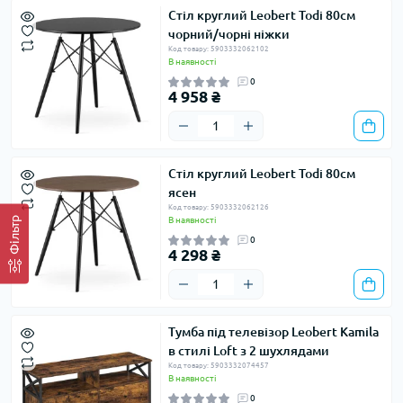
Стіл круглий Leobert Todi 80см
чорний/чорні ніжки
Код товару: 5903332062102
В наявності
0
4 958 ₴
Стіл круглий Leobert Todi 80см
ясен
Код товару: 5903332062126
Фільтр
В наявності
0
4 298 ₴
Тумба під телевізор Leobert Kamila
в стилі Loft з 2 шухлядами
Код товару: 5903332074457
В наявності
0