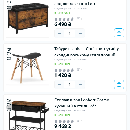
сидінням в стилі Loft
Код товару: 5903332074334
В наявності
0
6 498 ₴
Табурет Leobert Corfu вигнутий у
скандинавському стилі чорний
Код товару: 5903332067046
В наявності
0
1 428 ₴
Стелаж візок Leobert Cosmo
кухонний в стилі Loft
Код товару: 5903332071463
В наявності
0
9 468 ₴