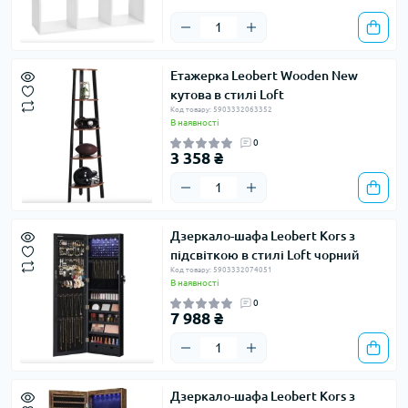
Етажерка Leobert Wooden New
кутова в стилі Loft
Код товару: 5903332063352
В наявності
0
3 358 ₴
Дзеркало-шафа Leobert Kors з
підсвіткою в стилі Loft чорний
Код товару: 5903332074051
В наявності
0
7 988 ₴
Дзеркало-шафа Leobert Kors з