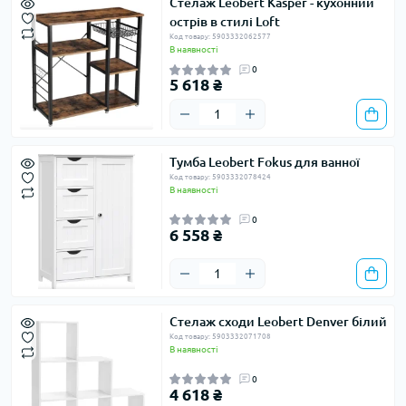
Стелаж Leobert Kasper - кухонний
острів в стилі Loft
Код товару: 5903332062577
В наявності
0
5 618 ₴
Тумба Leobert Fokus для ванної
Код товару: 5903332078424
В наявності
0
6 558 ₴
Стелаж сходи Leobert Denver білий
Код товару: 5903332071708
В наявності
0
4 618 ₴