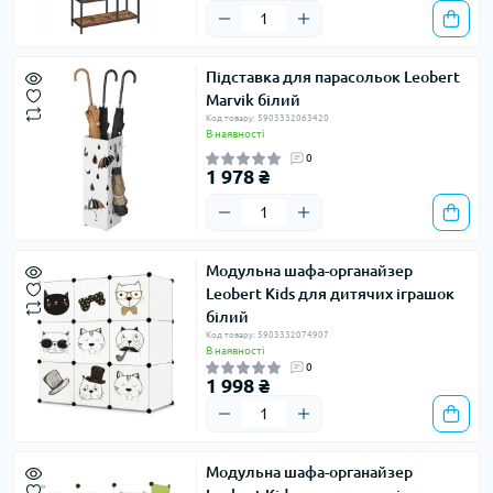
Підставка для парасольок Leobert
Marvik білий
Код товару: 5903332063420
В наявності
0
1 978 ₴
Модульна шафа-органайзер
Leobert Kids для дитячих іграшок
білий
Код товару: 5903332074907
В наявності
0
1 998 ₴
Модульна шафа-органайзер