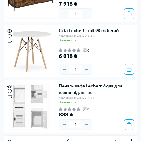
7 918 ₴
Стіл Leobert Todi 90см білий
Код товару: 5903332062133
В наявності
0
6 018 ₴
Пенал-шафа Leobert Aqua для
ванни підлогова
Код товару: 5903332074778
В наявності
0
888 ₴