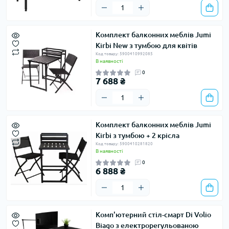
Комплект балконних меблів Jumi
Kirbi New з тумбою для квітів
Код товару: 5900410992085
В наявності
0
7 688 ₴
Комплект балконних меблів Jumi
Kirbi з тумбою + 2 крісла
Код товару: 5900410281820
В наявності
0
6 888 ₴
Комп'ютерний стіл-смарт Di Volio
Biago з електрорегульованою