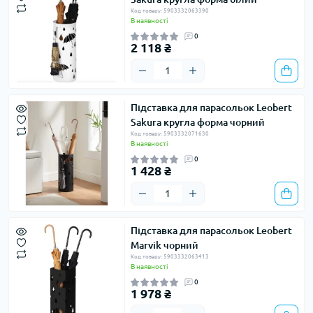
Код товару: 5903332063390
В наявності
0
2 118 ₴
Підставка для парасольок Leobert
Sakura кругла форма чорний
Код товару: 5903332071630
В наявності
0
1 428 ₴
Підставка для парасольок Leobert
Marvik чорний
Код товару: 5903332063413
В наявності
0
1 978 ₴