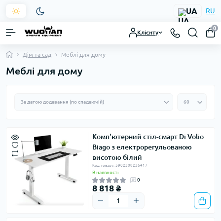
UA
RU
0
Клієнту
Дім та сад
Меблі для дому
Меблі для дому
Комп'ютерний стіл-смарт Di Volio
Biago з електрорегульованою
висотою білий
Код товару: 5902308236417
В наявності
0
8 818 ₴