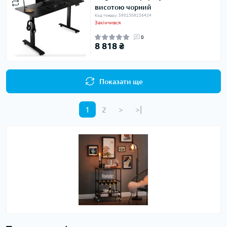
висотою чорний
Код товару: 5902308236424
Закінчився
0
8 818 ₴
Показати ще
1
2
>
>|