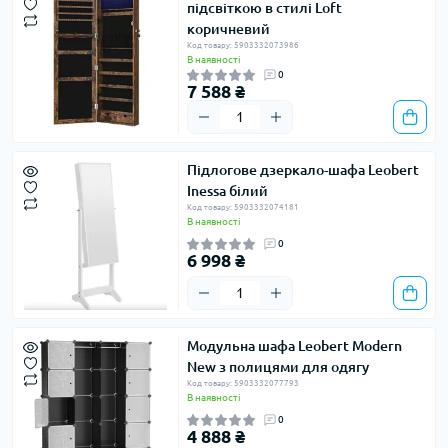
підсвіткою в стилі Loft
коричневий
Код товару: 5903332073986
В наявності
0
7 588 ₴
Підлогове дзеркало-шафа Leobert
Inessa білий
Код товару: 5903332074181
В наявності
0
6 998 ₴
Модульна шафа Leobert Modern
New з полицями для одягу
Код товару: 5903332077793
В наявності
0
4 888 ₴