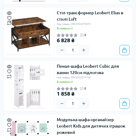
Стіл трансформер Leobert Elias в
стилі Loft
Код товару: 5903332074075
В наявності
0
6 828 ₴
Пенал-шафа Leobert Cubic для
ванни 120см підлогова
Код товару: 5903332074785
В наявності
0
1 858 ₴
Модульна шафа-органайзер
Leobert Kids для дитячих іграшок
рожевий