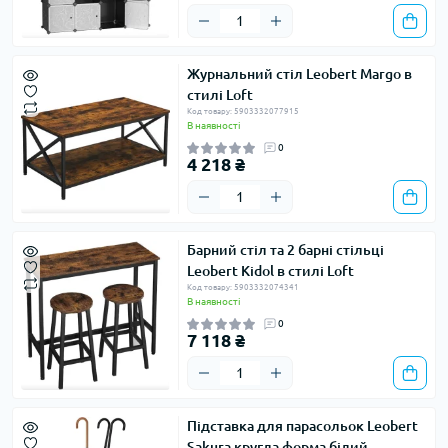
Журнальний стіл Leobert Margo в
стилі Loft
Код товару: 5903332077915
В наявності
0
4 218 ₴
Барний стіл та 2 барні стільці
Leobert Kidol в стилі Loft
Код товару: 5903332074341
В наявності
0
7 118 ₴
Підставка для парасольок Leobert
Sakura кругла форма білий