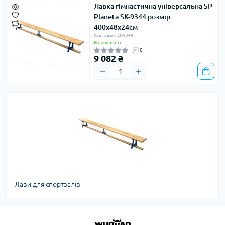
Лавка гімнастична універсальна SP-
Planeta SK-9344 розмір
400x48x24см
Код товару: SK-9344
В наявності
0
9 082 ₴
Лави для спортзалів