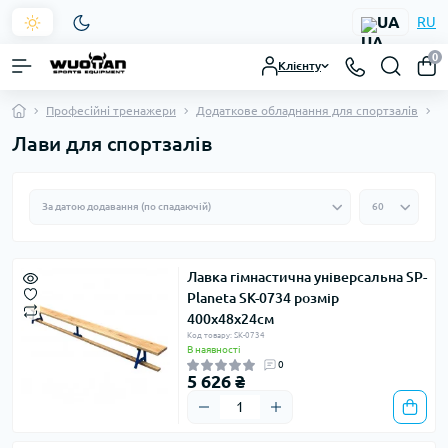
UA
RU
0
Клієнту
Професійні тренажери
Додаткове обладнання для спортзалів
Л
Лави для спортзалів
Лавка гімнастична універсальна SP-
Planeta SK-0734 розмір
400x48x24см
Код товару: SK-0734
В наявності
0
5 626 ₴