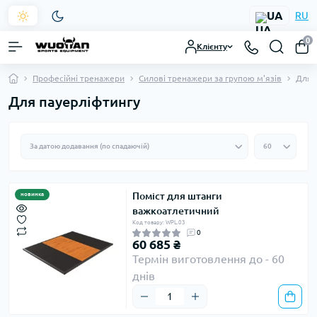
UA
RU
0
Клієнту
Професійні тренажери
Силові тренажери за групою м'язів
Для 
Для пауерліфтингу
Поміст для штанги
новинка
важкоатлетичний
Код товару: WPL.03
0
60 685 ₴
Термін виготовлення до - 60
днів