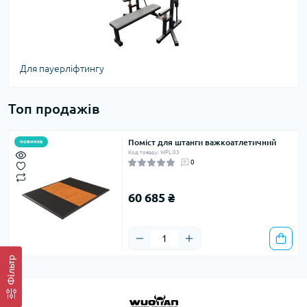
Для пауерліфтингу
Топ продажів
Поміст для штанги важкоатлетичний
новинка
Код товару: WPL.03
0
60 685 ₴
Фільтр