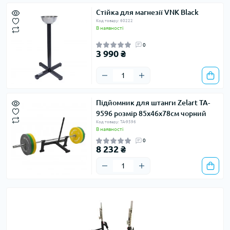
Стійка для магнезії VNK Black
Код товару: 60222
В наявності
0
3 990 ₴
Підйомник для штанги Zelart TA-
9596 розмір 85x46x78см чорний
Код товару: TA-9596
В наявності
0
8 232 ₴