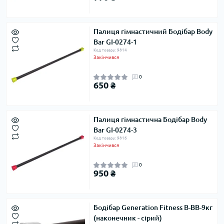
Палиця гімнастичний Бодібар Body
Bar GI-0274-1
Код товару: 9814
Закінчився
0
650 ₴
Палиця гімнастична Бодібар Body
Bar GI-0274-3
Код товару: 9816
Закінчився
0
950 ₴
Бодібар Generation Fitness B-BB-9кг
(наконечник - сірий)