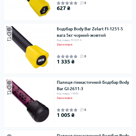
0
627 ₴
Бодібар Body Bar Zelart FI-1251-5
вага 5кг чорний-жовтий
Код товару: FI-1251-5
Закінчився
0
1 335 ₴
Палиця гімнастичний Бодібар Body
Bar GI-2611-3
Код товару: 14585
Закінчився
0
1 005 ₴
Палиця гімнастичний Бодібар Body