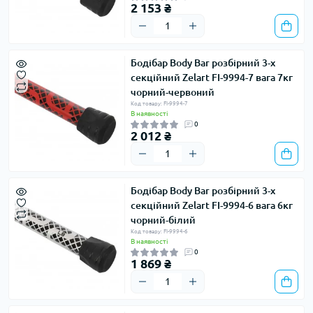
2 153 ₴
Бодібар Body Bar розбірний 3-х
секційний Zelart FI-9994-7 вага 7кг
чорний-червоний
Код товару: FI-9994-7
В наявності
0
2 012 ₴
Бодібар Body Bar розбірний 3-х
секційний Zelart FI-9994-6 вага 6кг
чорний-білий
Код товару: FI-9994-6
В наявності
0
1 869 ₴