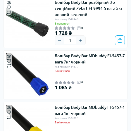
Бодібар Body Bar розбірний 3-х
секційний Zelart FI-9994-5 вага 5кг
чорний-зелений
Код товару: FI-9994-5
В наявності
0
1 728 ₴
Бодібар Body Bar MDbuddy FI-5457-7
вага 7кг чорний
Код товару: FI-5457-7
Закінчився
0
1 085 ₴
Бодібар Body Bar MDbuddy FI-5457-1
вага 1кг чорний
Код товару: FI-5457-1
Закінчився