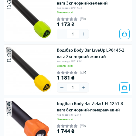
вага 3кг чорний-зелений
Код товару: LP8145-3
В наявності
0
1 173 ₴
Бодібар Body Bar LiveUp LP8145-2
вага 2кг чорний-жовтий
Код товару: LP8145-2
В наявності
0
1 181 ₴
Бодібар Body Bar Zelart FI-1251-8
вага 8кг чорний-помаранчевий
Код товару: FI-1251-8
В наявності
0
1 744 ₴