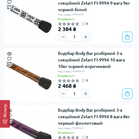
секційний Zelart FI-9994-9 вага 9кг
чорний-білий
Код товару: FI-9994-9
В наявності
0
2 384 ₴
Бодібар Body Bar розбірний 3-х
секційний Zelart FI-9994-10 вага
10кг чорний-коричневий
Код товару: FI-9994-10
В наявності
0
2 468 ₴
Фільтр
Бодібар Body Bar розбірний 3-х
секційний Zelart FI-9994-8 вага 8кг
черный-фиолетовый
Код товару: FI-9994-8
В наявності
0