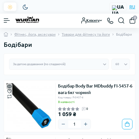
UA
RU
0
Клієнту
Фітнес, йога, аксесуари
Товари для фітнесу та йоги
Бодібари
Бодібари
Бодібар Body Bar MDbuddy FI-5457-6
вага 6кг чорний
Код товару: FI-5457-6
В наявності
0
1 059 ₴