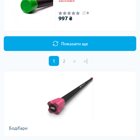
Закінчився
0
997 ₴
Показати ще
1
2
>
>|
Бодібари