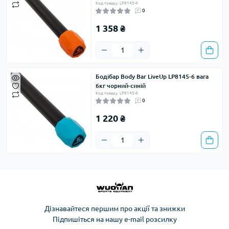
Код товару: LP8145-4
0
1 358 ₴
Бодібар Body Bar LiveUp LP8145-6 вага
6кг чорний-синій
Код товару: LP8145-6
0
1 220 ₴
Дізнавайтеся першим про акції та знижки
Підпишіться на нашу e-mail розсилку