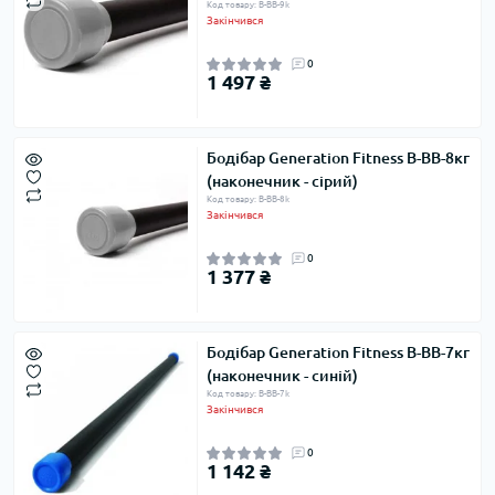
Код товару: B-BB-9k
Закінчився
0
1 497 ₴
Бодібар Generation Fitness B-BB-8кг
(наконечник - сірий)
Код товару: B-BB-8k
Закінчився
0
1 377 ₴
Бодібар Generation Fitness B-BB-7кг
(наконечник - синій)
Код товару: B-BB-7k
Закінчився
0
1 142 ₴