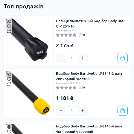
Топ продажів
Палиця гімнастичний Бодібар Body Bar
GI-1251-10
Код товару: 9813
0
2 175 ₴
Бодібар Body Bar LiveUp LP8145-2 вага
2кг чорний-жовтий
Код товару: LP8145-2
0
1 181 ₴
Бодібар Body Bar LiveUp LP8145-4 вага
4кг чорний-червоний