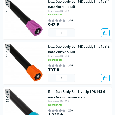
Бодібар Body Bar MDbuddy FI-5457-4
вага 4кг чорний
Код товару: FI-5457-4
В наявності
0
942 ₴
Бодібар Body Bar MDbuddy FI-5457-2
вага 2кг чорний
Код товару: FI-5457-2
В наявності
0
737 ₴
Бодібар Body Bar LiveUp LP8145-6
вага 6кг чорний-синій
Код товару: LP8145-6
В наявності
0
1 220 ₴