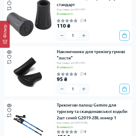
стандарт
Код товару: gm-GN-1000
В наявності
0
110 ₴
Фільтр
Наконечники для трекінгу гумові
"листя"
Код товару: gm-GN-1002
В наявності
0
95 ₴
Трекінгові палиці Gemini для
туризму та скандинавської ходьби
2шт синій G2019-2BL номер 1
Код товару: gm-G2019-2BL
В наявності
0