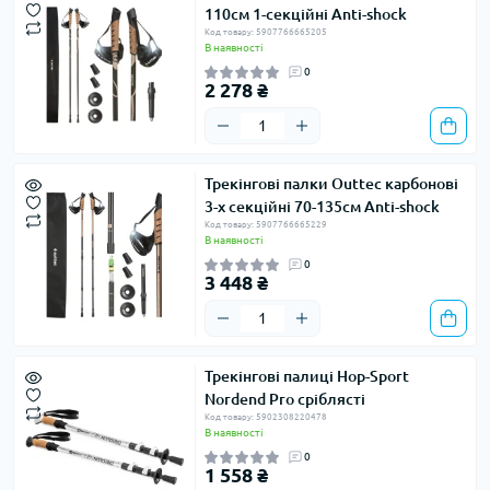
110см 1-секційні Anti-shock
Код товару: 5907766665205
В наявності
0
2 278 ₴
Трекінгові палки Outtec карбонові
3-х секційні 70-135см Anti-shock
Код товару: 5907766665229
В наявності
0
3 448 ₴
Трекінгові палиці Hop-Sport
Nordend Pro сріблясті
Код товару: 5902308220478
В наявності
0
1 558 ₴