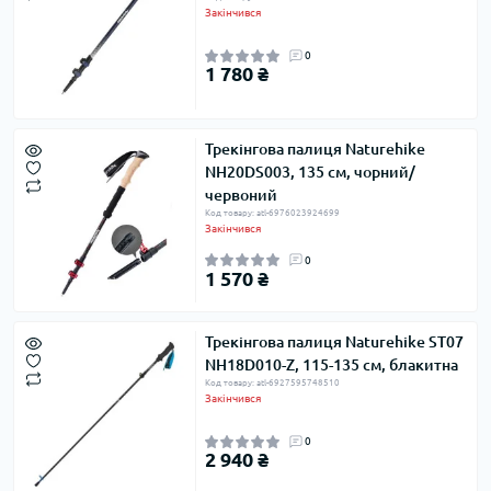
Закінчився
0
1 780 ₴
Трекінгова палиця Naturehike
NH20DS003, 135 см, чорний/
червоний
Код товару: atl-6976023924699
Закінчився
0
1 570 ₴
Трекінгова палиця Naturehike ST07
NH18D010-Z, 115-135 см, блакитна
Код товару: atl-6927595748510
Закінчився
0
2 940 ₴