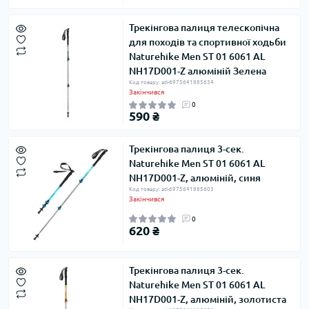
Трекінгова палиця телескопічна
для походів та спортивної ходьби
Naturehike Men ST 01 6061 AL
NH17D001-Z алюміній Зелена
Код товару: atl-6975641885634
Закінчився
0
590 ₴
Трекінгова палиця 3-сек.
Naturehike Men ST 01 6061 AL
NH17D001-Z, алюміній, синя
Код товару: atl-6975641885603
Закінчився
0
620 ₴
Трекінгова палиця 3-сек.
Naturehike Men ST 01 6061 AL
NH17D001-Z, алюміній, золотиста