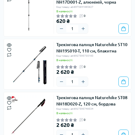
NH17D001-Z, алюміній, чорна
Код товару: atl-6975641885627
В наявності
0
620 ₴
Трекінгова палиця Naturehike ST10
NH19S010-T, 110 см, блакитна
Код товару: atl-6927595735183
В наявності
0
2 620 ₴
Трекінгова палиця Naturehike ST08
NH18D020-Z, 120 см, бордова
Код товару: atl-6927595748534
В наявності
0
2 620 ₴