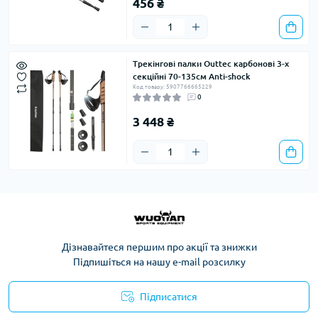
456 ₴
Трекінгові палки Outtec карбонові 3-х
секційні 70-135см Anti-shock
Код товару: 5907766665229
0
3 448 ₴
Дізнавайтеся першим про акції та знижки
Підпишіться на нашу e-mail розсилку
Підписатися