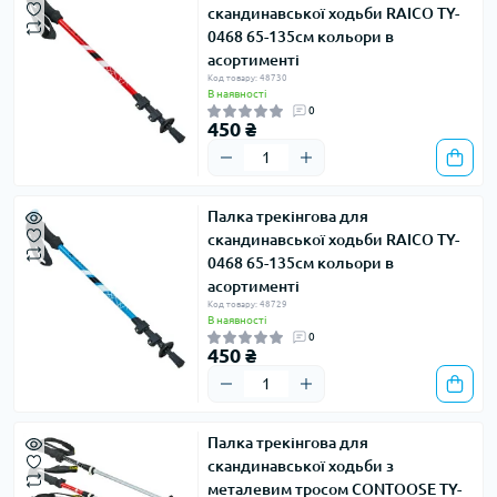
скандинавської ходьби RAICO TY-
0468 65-135см кольори в
асортименті
Код товару: 48730
В наявності
0
450 ₴
Палка трекінгова для
скандинавської ходьби RAICO TY-
0468 65-135см кольори в
асортименті
Код товару: 48729
В наявності
0
450 ₴
Палка трекінгова для
скандинавської ходьби з
металевим тросом CONTOOSE TY-