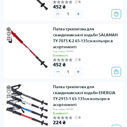
0
452 ₴
Палка трекінгова для
скандинавської ходьби SALAMAN
TY-7075 K-2 65-135см кольори в
асортименті
Код товару: 48494
В наявності
0
452 ₴
Палка трекінгова для
скандинавської ходьби ENERGIA
TY-2915-1 65-135см кольори в
асортименті
Код товару: 48484
В наявності
0
224 ₴