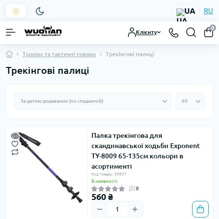
UA
RU
0
Клієнту
Туризм та тактичні товари
Трекінгові палиці
Трекінгові палиці
Палка трекінгова для
скандинавської ходьби Exponent
TY-8009 65-135см кольори в
асортименті
Код товару: 59837
В наявності
0
560 ₴