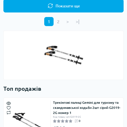
Показати ще
1
2
>
>|
Топ продажів
Трекінгові палиці Gemini для туризму та
скандинавської ходьби 2шт сірий G2019-
2G номер 1
Код товару: gm-G2019-2G
0