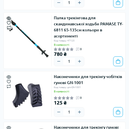
Палка трекінгова для
скандинавської ходьби PAMASE TY-
6811 65-135см кольори в
асортименті
Код товару: 47125
В наявності
0
780 ₴
Наконечники для трекінгу чобітків
гумові GN-1001
Код товару: gm-GN-1001
В наявності
0
125 ₴
Наконечники для трекінгу гумові