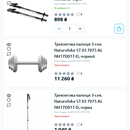
Код товару: 5902308211520
В наявності
0
898 ₴
Трекінгова палиця 3-сек.
Naturehike ST 03 7075 AL
NH17D017-D, чорний
Код товару: atl-6927595720509
Закінчився
0
11 260 ₴
Трекінгова палиця 3-сек.
Naturehike ST 03 7075 AL
NH17D017-D, чорна
Код товару: atl-6975641885139
Закінчився
0
1 040 ₴