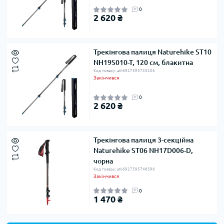
0
2 620 ₴
Трекінгова палиця Naturehike ST10
NH19S010-T, 120 см, блакитна
Код товару: atl-6927595735206
Закінчився
0
2 620 ₴
Трекінгова палиця 3-секційна
Naturehike ST06 NH17D006-D,
чорна
Код товару: atl-6927595748596
Закінчився
0
1 470 ₴