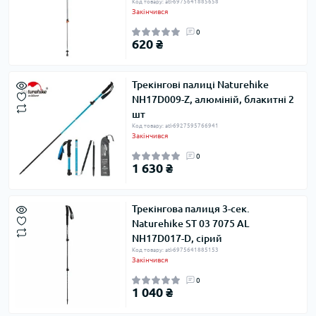
Код товару: atl-6975641885658
Закінчився
0
620 ₴
Трекінгові палиці Naturehike
NH17D009-Z, алюміній, блакитні 2
шт
Код товару: atl-6927595766941
Закінчився
0
1 630 ₴
Трекінгова палиця 3-сек.
Naturehike ST 03 7075 AL
NH17D017-D, сірий
Код товару: atl-6975641885153
Закінчився
0
1 040 ₴