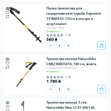
Палка трекінгова для
скандинавської ходьби Exponent
TY-8009 65-135см кольори в
асортименті
Код товару: 59836
В наявності
0
560 ₴
Трекінгова палиця Naturehike
CNK2300DS010, 100 см, жовта
Код товару: atl-6976023923524
В наявності
0
1 780 ₴
Трекінгова палиця 3-сек.
Naturehike Men ST 01 6061 AL