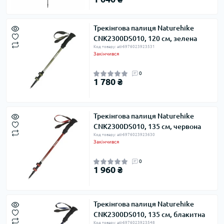
Трекінгова палиця Naturehike
CNK2300DS010, 120 см, зелена
Код товару: atl-6976023923531
Закінчився
0
1 780 ₴
Трекінгова палиця Naturehike
CNK2300DS010, 135 см, червона
Код товару: atl-6976023923630
Закінчився
0
1 960 ₴
Трекінгова палиця Naturehike
CNK2300DS010, 135 см, блакитна
Код товару: atl-6976023923548