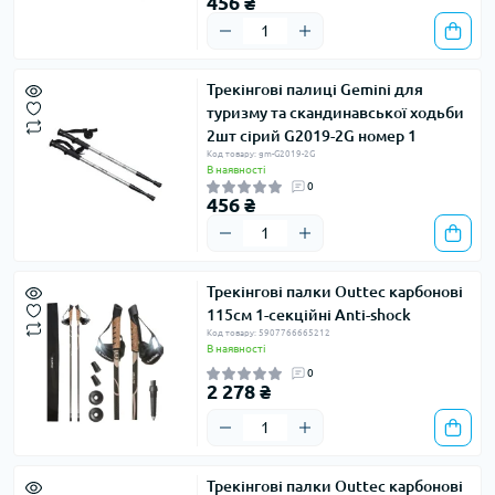
456 ₴
Трекінгові палиці Gemini для
туризму та скандинавської ходьби
2шт сірий G2019-2G номер 1
Код товару: gm-G2019-2G
В наявності
0
456 ₴
Трекінгові палки Outtec карбонові
115см 1-секційні Anti-shock
Код товару: 5907766665212
В наявності
0
2 278 ₴
Трекінгові палки Outtec карбонові