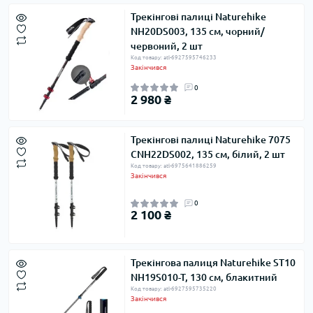
Трекінгові палиці Naturehike
NH20DS003, 135 см, чорний/
червоний, 2 шт
Код товару: atl-6927595746233
Закінчився
0
2 980 ₴
Трекінгові палиці Naturehike 7075
CNH22DS002, 135 см, білий, 2 шт
Код товару: atl-6975641886259
Закінчився
0
2 100 ₴
Трекінгова палиця Naturehike ST10
NH19S010-T, 130 см, блакитний
Код товару: atl-6927595735220
Закінчився