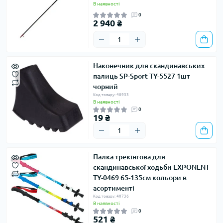
В наявності
0
2 940 ₴
Наконечник для скандинавських
палиць SP-Sport TY-5527 1шт
чорний
Код товару: 48933
В наявності
0
19 ₴
Палка трекінгова для
скандинавської ходьби EXPONENT
TY-0469 65-135см кольори в
асортименті
Код товару: 48736
В наявності
0
521 ₴