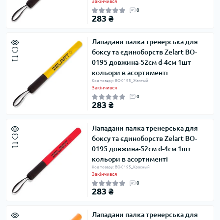
Закінчився
0
283 ₴
Лападани палка тренерська для
боксу та єдиноборств Zelart BO-
0195 довжина-52см d-4см 1шт
кольори в асортименті
Код товару: BO-0195_Желтый
Закінчився
0
283 ₴
Лападани палка тренерська для
боксу та єдиноборств Zelart BO-
0195 довжина-52см d-4см 1шт
кольори в асортименті
Код товару: BO-0195_Красный
Закінчився
0
283 ₴
Лападани палка тренерська для