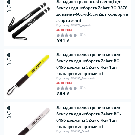
Лападани тренерські палиці для
боксу і єдиноборств Zelart BO-3878
довжина-60см d-5см 2шт кольори в
асортименті
Код товару: BO-3878_Черный
Закінчився
0
591 ₴
Лападани палка тренерська для
боксу та єдиноборств Zelart BO-
0195 довжина-52см d-4см 1шт
кольори в асортименті
Код товару: BO-0195_Лимонный
Закінчився
0
283 ₴
Лападани палка тренерська для
боксу та єдиноборств Zelart BO-
0195 довжина-52см d-4см 1шт
кольори в асортименті
Код товару: BO-0195_Белый