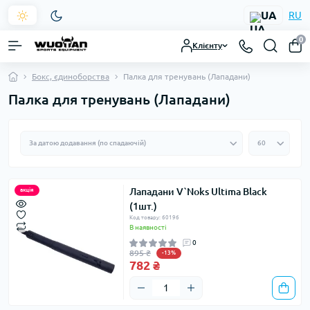
UA
RU
0
Клієнту
Бокс, єдиноборства
Палка для тренувань (Лападани)
Палка для тренувань (Лападани)
Лападани V`Noks Ultima Black
акція
(1шт.)
Код товару: 60196
В наявності
0
895 ₴
-13%
782 ₴