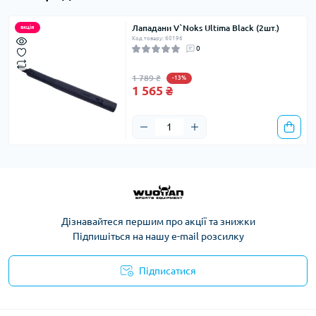
Лападани V`Noks Ultima Black (2шт.)
акція
Код товару: 60196
0
1 789 ₴
-13%
1 565 ₴
Дізнавайтеся першим про акції та знижки
Підпишіться на нашу e-mail розсилку
Підписатися
Політика конфіденційності