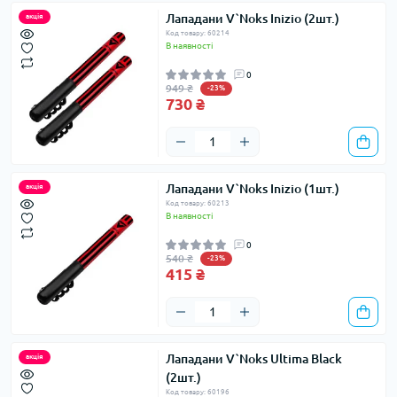
Лападани V`Noks Inizio (2шт.)
акція
Код товару: 60214
В наявності
0
949 ₴
-23%
730 ₴
Лападани V`Noks Inizio (1шт.)
акція
Код товару: 60213
В наявності
0
540 ₴
-23%
415 ₴
Лападани V`Noks Ultima Black
акція
(2шт.)
Код товару: 60196