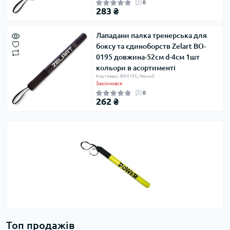
0
283 ₴
Лападани палка тренерська для
боксу та єдиноборств Zelart BO-
0195 довжина-52см d-4см 1шт
кольори в асортименті
Код товару: BO-0195_Черный
Закінчився
0
262 ₴
Топ продажів