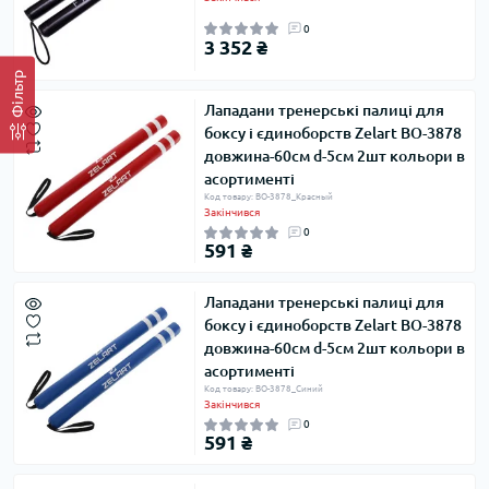
0
3 352 ₴
Фільтр
Лападани тренерські палиці для
боксу і єдиноборств Zelart BO-3878
довжина-60см d-5см 2шт кольори в
асортименті
Код товару: BO-3878_Красный
Закінчився
0
591 ₴
Лападани тренерські палиці для
боксу і єдиноборств Zelart BO-3878
довжина-60см d-5см 2шт кольори в
асортименті
Код товару: BO-3878_Синий
Закінчився
0
591 ₴