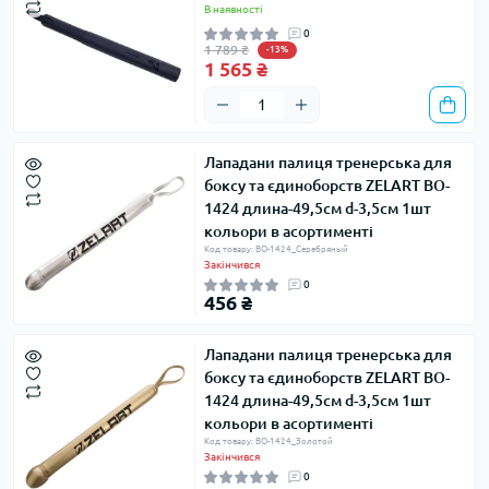
В наявності
0
1 789 ₴
-13%
1 565 ₴
Лападани палиця тренерська для
боксу та єдиноборств ZELART BO-
1424 длина-49,5см d-3,5см 1шт
кольори в асортименті
Код товару: BO-1424_Серебряный
Закінчився
0
456 ₴
Лападани палиця тренерська для
боксу та єдиноборств ZELART BO-
1424 длина-49,5см d-3,5см 1шт
кольори в асортименті
Код товару: BO-1424_Золотой
Закінчився
0