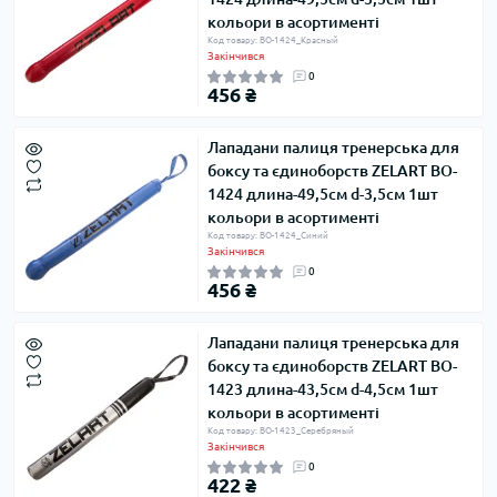
кольори в асортименті
Код товару: BO-1424_Красный
Закінчився
0
456 ₴
Лападани палиця тренерська для
боксу та єдиноборств ZELART BO-
1424 длина-49,5см d-3,5см 1шт
кольори в асортименті
Код товару: BO-1424_Синий
Закінчився
0
456 ₴
Лападани палиця тренерська для
боксу та єдиноборств ZELART BO-
1423 длина-43,5см d-4,5см 1шт
кольори в асортименті
Код товару: BO-1423_Серебряный
Закінчився
0
422 ₴