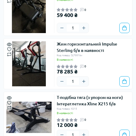
0
59 400 ₴
Жим горизонтальний Impulse
Sterling б/в в наявності
Код товару: SL7001bv
В наявності
0
78 285 ₴
Т-подібна тяга (з упором на ноги)
Інтератлетика Xline X215 б/в
Код товару: X215
В наявності
0
12 000 ₴