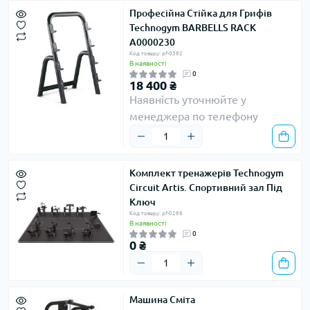
Професійна Стійка для Грифів
Technogym BARBELLS RACK
A0000230
Код товару: pf-0382
В наявності
0
18 400 ₴
Наявність уточнюйте у
менеджера по телефону
Комплект тренажерів Technogym
Circuit Artis. Спортивний зал Під
Ключ
Код товару: pf-0286
В наявності
0
0 ₴
Машина Сміта