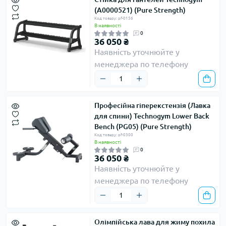
(A0000521) (Pure Strength)
Код товару: pf-0156
В наявності
0
36 050 ₴
Наявність уточнюйте у
менеджера по телефону
Професійна гіперекстензія (Лавка
для спини) Technogym Lower Back
Bench (PG05) (Pure Strength)
Код товару: pf-0300
В наявності
0
36 050 ₴
Наявність уточнюйте у
менеджера по телефону
Олімпійська лава для жиму похила