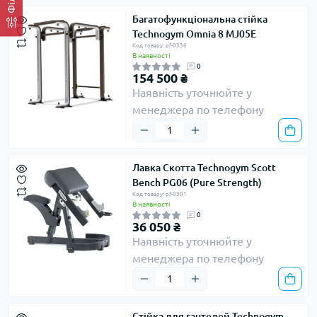
Багатофункціональна стійка
Technogym Omnia 8 MJ05E
Код товару: pf-0336
В наявності
0
154 500 ₴
Наявність уточнюйте у
менеджера по телефону
Лавка Скотта Technogym Scott
Bench PG06 (Pure Strength)
Код товару: pf-0301
В наявності
0
36 050 ₴
Наявність уточнюйте у
менеджера по телефону
Стійка для гантелей Technogym