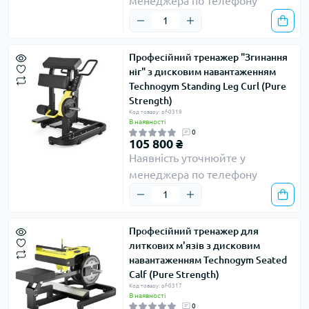
менеджера по телефону
Професійний тренажер "Згинання
ніг" з дисковим навантаженням
Technogym Standing Leg Curl (Pure
Strength)
Код товару: pf-0319
В наявності
0
105 800 ₴
Наявність уточнюйте у
менеджера по телефону
Професійний тренажер для
литкових м'язів з дисковим
навантаженням Technogym Seated
Calf (Pure Strength)
Код товару: pf-0317
В наявності
0