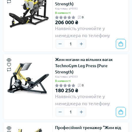
Strength)
Код товару: pf-0332
В наявності
0
206 000 ₴
Наявність уточнюйте у
менеджера по телефону
Жим ногами на вільних вагах
TechnoGym Leg Press (Pure
Strength)
Код товару: pf-0333
В наявності
0
180 250 ₴
Наявність уточнюйте у
менеджера по телефону
Професійний тренажер "Жим від