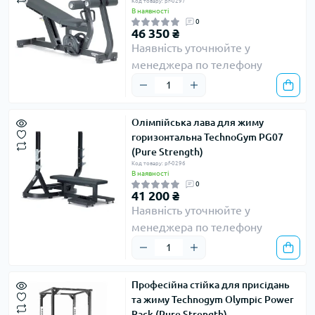
Код товару: pf-0297
В наявності
0
46 350 ₴
Наявність уточнюйте у
менеджера по телефону
Олімпійська лава для жиму
горизонтальна TechnoGym PG07
(Pure Strength)
Код товару: pf-0296
В наявності
0
41 200 ₴
Наявність уточнюйте у
менеджера по телефону
Професійна стійка для присідань
та жиму Technogym Olympic Power
Rack (Pure Strength)