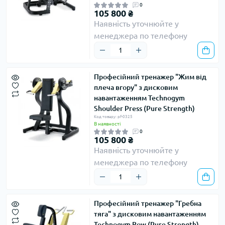
0
105 800 ₴
Наявність уточнюйте у
менеджера по телефону
Професійний тренажер "Жим від
плеча вгору" з дисковим
навантаженням Technogym
Shoulder Press (Pure Strength)
Код товару: pf-0325
В наявності
0
105 800 ₴
Наявність уточнюйте у
менеджера по телефону
Професійний тренажер "Гребна
тяга" з дисковим навантаженням
Technogym Row (Pure Strength)