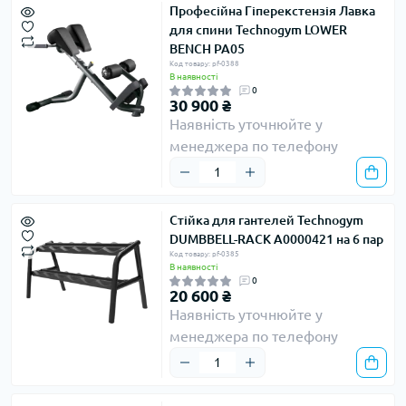
Професійна Гіперекстензія Лавка
для спини Technogym LOWER
BENCH PA05
Код товару: pf-0388
В наявності
0
30 900 ₴
Наявність уточнюйте у
менеджера по телефону
Стійка для гантелей Technogym
DUMBBELL-RACK A0000421 на 6 пар
Код товару: pf-0385
В наявності
0
20 600 ₴
Наявність уточнюйте у
менеджера по телефону