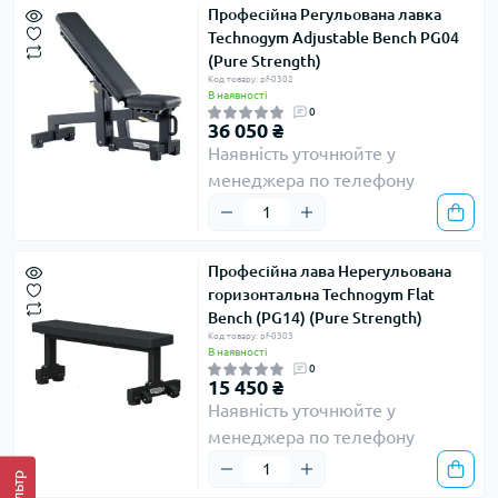
Професійна Регульована лавка
Technogym Adjustable Bench PG04
(Pure Strength)
Код товару: pf-0302
В наявності
0
36 050 ₴
Наявність уточнюйте у
менеджера по телефону
Професійна лава Нерегульована
горизонтальна Technogym Flat
Bench (PG14) (Pure Strength)
Код товару: pf-0303
В наявності
0
15 450 ₴
Наявність уточнюйте у
менеджера по телефону
Фільтр