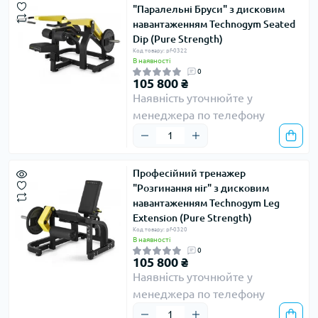
"Паралельні Бруси" з дисковим
навантаженням Technogym Seated
Dip (Pure Strength)
Код товару: pf-0322
В наявності
0
105 800 ₴
Наявність уточнюйте у
менеджера по телефону
Професійний тренажер
"Розгинання ніг" з дисковим
навантаженням Technogym Leg
Extension (Pure Strength)
Код товару: pf-0320
В наявності
0
105 800 ₴
Наявність уточнюйте у
менеджера по телефону