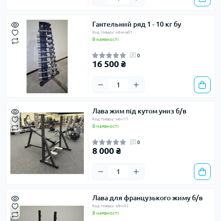
Гантельний ряд 1 - 10 кг бу
Код товару: wbw-ia01
В наявності
0
16 500 ₴
Лава жим під кутом униз б/в
Код товару: wbv-11
В наявності
0
8 000 ₴
Лава для французького жиму б/в
Код товару: wbv-02
В наявності