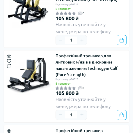
Код товару: pf-0326
В наявності
0
105 800 ₴
Наявність уточнюйте у
менеджера по телефону
Професійний тренажер для
литкових м'язів з дисковим
навантаженням Technogym Calf
(Pure Strength)
Код товару: pf-0323
В наявності
0
105 800 ₴
Наявність уточнюйте у
менеджера по телефону
Професійний тренажер