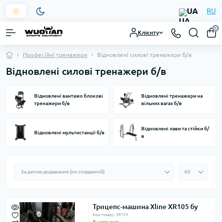
UA
RU
0
Клієнту
Професійні тренажери
Відновлені силові тренажери б/в
Відновлені силові тренажери б/в
Відновлені вантажо блокові
Відновлені тренажери на
тренажери б/в
вільних вагах б/в
Відновлені лави та стійки б/
Відновлені мультистанції б/в
в
Трицепс-машина Xline XR105 бу
Код товару: XR105
В наявності