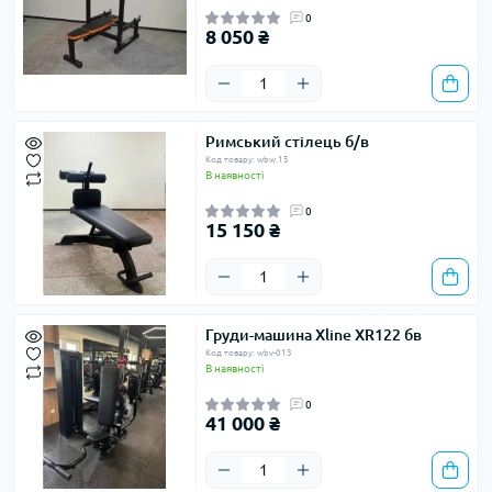
0
8 050 ₴
Римський стілець б/в
Код товару: wbw.15
В наявності
0
15 150 ₴
Груди-машина Xline XR122 бв
Код товару: wbv-013
В наявності
0
41 000 ₴