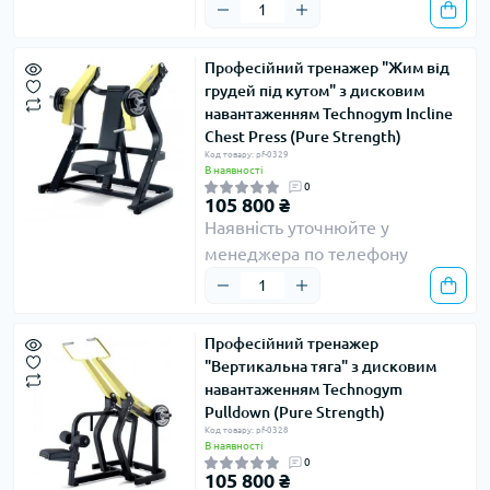
Професійний тренажер "Жим від
грудей під кутом" з дисковим
навантаженням Technogym Incline
Chest Press (Pure Strength)
Код товару: pf-0329
В наявності
0
105 800 ₴
Наявність уточнюйте у
менеджера по телефону
Професійний тренажер
"Вертикальна тяга" з дисковим
навантаженням Technogym
Pulldown (Pure Strength)
Код товару: pf-0328
В наявності
0
105 800 ₴