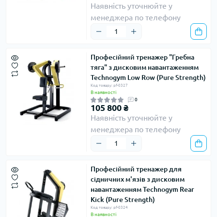
Наявність уточнюйте у
менеджера по телефону
Професійний тренажер "Гребна
тяга" з дисковим навантаженням
Technogym Low Row (Pure Strength)
Код товару: pf-0327
В наявності
0
105 800 ₴
Наявність уточнюйте у
менеджера по телефону
Професійний тренажер для
сідничних м'язів з дисковим
навантаженням Technogym Rear
Kick (Pure Strength)
Код товару: pf-0324
В наявності