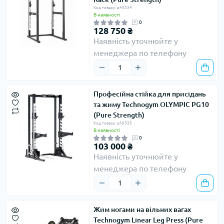
Код товару: pf-0334
В наявності
0
128 750 ₴
Наявність уточнюйте у
менеджера по телефону
Професійна стійка для присідань
та жиму Technogym OLYMPIC PG10
(Pure Strength)
Код товару: pf-0335
В наявності
0
103 000 ₴
Наявність уточнюйте у
менеджера по телефону
Жим ногами на вільних вагах
Technogym Linear Leg Press (Pure