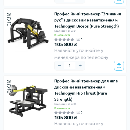
Професійний тренажер "Згинання
рук" з дисковим навантаженням
Technogym Biceps (Pure Strength)
Код товару: pf-0321
В наявності
0
105 800 ₴
Наявність уточнюйте у
менеджера по телефону
Професійний тренажер для ніг з
дисковим навантаженням
Technogym Hip Thrust (Pure
Strength)
Код товару: pf-0318
В наявності
0
105 800 ₴
Наявність уточнюйте у