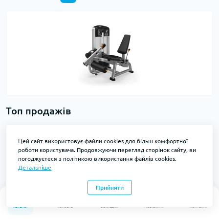
Топ продажів
Професійний тренажер “Жим ногами”
Цей сайт використовує файли cookies для більш комфортної
Technogym Leg Press (Selection 900) з
роботи користувача. Продовжуючи перегляд сторінок сайту, ви
Консоллю
погоджуєтеся з політикою використання файлів cookies.
Код товару: pf-0246
0
Детальніше
123 600 ₴
Прийняти
0
0
Каталог
Головна
Закладки
Порівняти
Контакти