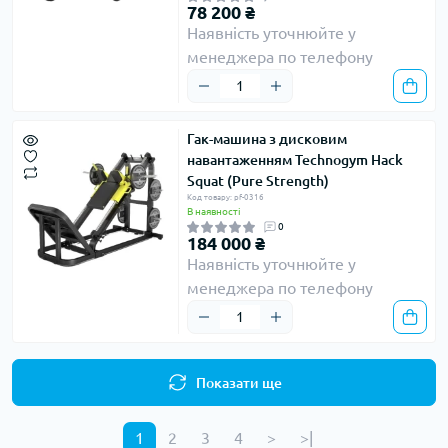
78 200 ₴
Наявність уточнюйте у
менеджера по телефону
Гак-машина з дисковим
навантаженням Technogym Hack
Squat (Pure Strength)
Код товару: pf-0316
В наявності
0
184 000 ₴
Наявність уточнюйте у
менеджера по телефону
Показати ще
1
2
3
4
>
>|