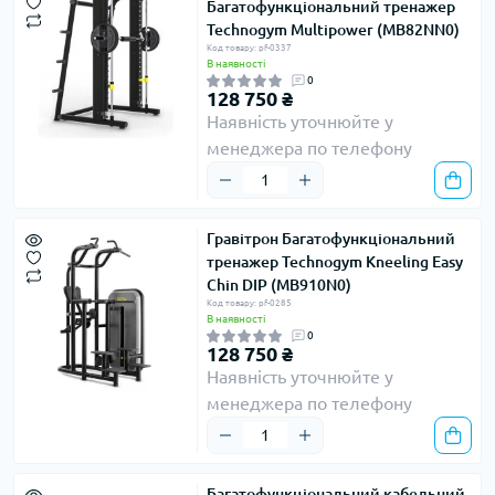
Багатофункціональний тренажер
Technogym Multipower (MB82NN0)
Код товару: pf-0337
В наявності
0
128 750 ₴
Наявність уточнюйте у
менеджера по телефону
Гравітрон Багатофункціональний
тренажер Technogym Kneeling Easy
Chin DIP (MB910N0)
Код товару: pf-0285
В наявності
0
128 750 ₴
Наявність уточнюйте у
менеджера по телефону
Багатофункціональний кабельний