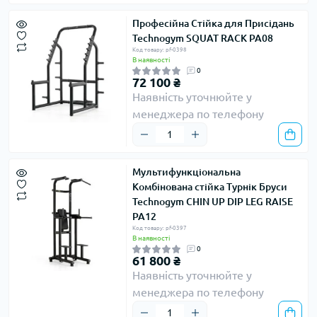
Професійна Стійка для Присідань
Technogym SQUAT RACK PA08
Код товару: pf-0398
В наявності
0
72 100 ₴
Наявність уточнюйте у
менеджера по телефону
Мультифункціональна
Комбінована стійка Турнік Бруси
Technogym CHIN UP DIP LEG RAISE
PA12
Код товару: pf-0397
В наявності
0
61 800 ₴
Наявність уточнюйте у
менеджера по телефону