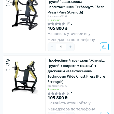
грудей" з дисковим
навантаженням Technogym Chest
Press (Pure Strength)
Код товару: pf-0331
В наявності
0
105 800 ₴
Наявність уточнюйте у
менеджера по телефону
Професійний тренажер "Жим від
грудей з широким хватом" з
дисковим навантаженням
Technogym Wide Chest Press (Pure
Strength)
Код товару: pf-0330
В наявності
0
105 800 ₴
Наявність уточнюйте у
менеджера по телефону