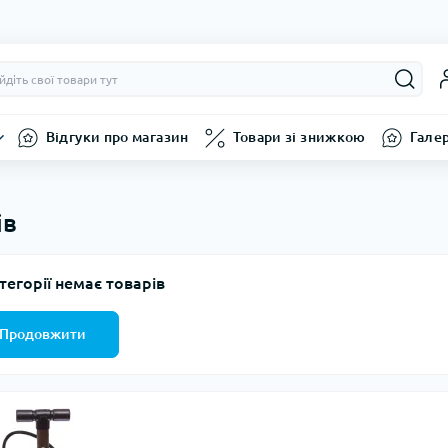
Відгуки про магазин
Товари зі знижкою
Гале
ів
тегорії немає товарів
Продовжити