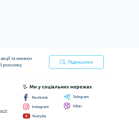
акції та знижки
Підписатися
il розсилку
йності
Ми у соціальних мережах
Telegram
Facebook
Viber
Instagram
ості
Youtube