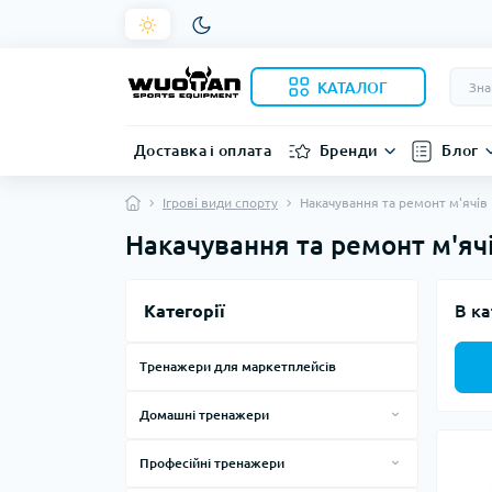
КАТАЛОГ
Доставка і оплата
Бренди
Блог
Ігрові види спорту
Накачування та ремонт м'ячів
Накачування та ремонт м'яч
Категорії
В ка
Тренажери для маркетплейсів
Домашні тренажери
Силові тренажери для дому
Професійні тренажери
Тренажери, лави, стійки
Смарт дзеркала
Силові тренажери за виробниками