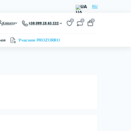
UA
RU
0
0
0
Клієнту
+38 099 25 63 222
рея
Учасник PROZORRO