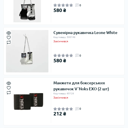
0
580 ₴
Сувенірна рукавичка Leone White
Код товару: 500146
Закінчився
0
580 ₴
Манжети для боксерських
рукавичок V`Noks EXO (2 шт)
Код товару: 60126
Закінчився
0
212 ₴