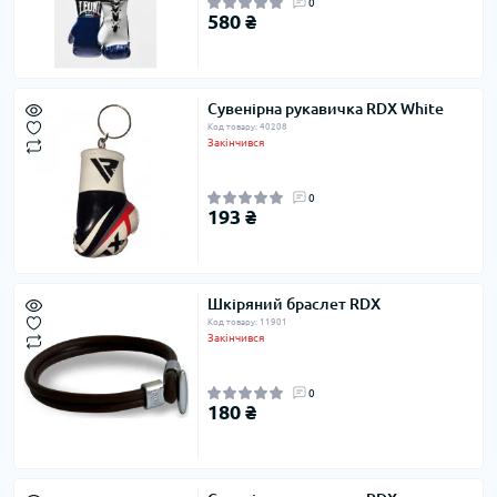
0
580 ₴
Сувенірна рукавичка RDX White
Код товару: 40208
Закінчився
0
193 ₴
Шкіряний браслет RDX
Код товару: 11901
Закінчився
0
180 ₴