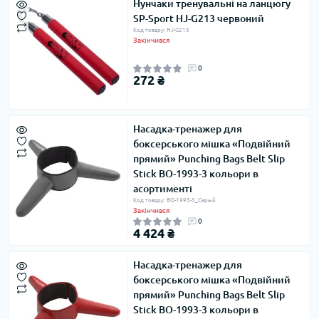
Нунчаки тренувальні на ланцюгу
SP-Sport HJ-G213 червоний
Код товару: HJ-G213
Закінчився
0
272 ₴
Насадка-тренажер для
боксерського мішка «Подвійний
прямий» Punching Bags Belt Slip
Stick BO-1993-3 кольори в
асортименті
Код товару: BO-1993-3_Серый
Закінчився
0
4 424 ₴
Насадка-тренажер для
боксерського мішка «Подвійний
прямий» Punching Bags Belt Slip
Stick BO-1993-3 кольори в