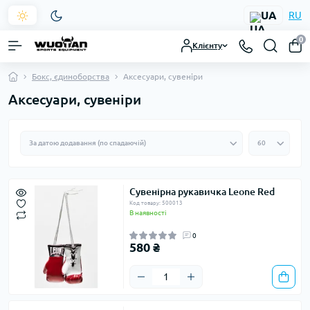
UA
RU
0
Клієнту
Бокс, єдиноборства
Аксесуари, сувеніри
Аксесуари, сувеніри
Сувенірна рукавичка Leone Red
Код товару: 500013
В наявності
0
580 ₴