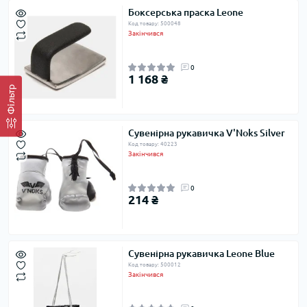
Боксерська праска Leone
Код товару: 500048
Закінчився
0
1 168 ₴
Фільтр
Сувенірна рукавичка V'Noks Silver
Код товару: 40223
Закінчився
0
214 ₴
Сувенірна рукавичка Leone Blue
Код товару: 500012
Закінчився