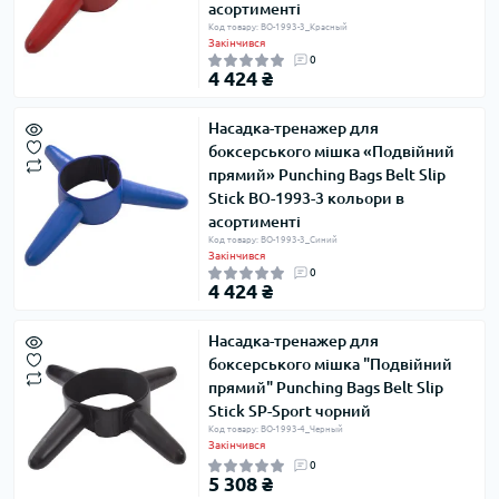
асортименті
Код товару: BO-1993-3_Красный
Закінчився
0
4 424 ₴
Насадка-тренажер для
боксерського мішка «Подвійний
прямий» Punching Bags Belt Slip
Stick BO-1993-3 кольори в
асортименті
Код товару: BO-1993-3_Синий
Закінчився
0
4 424 ₴
Насадка-тренажер для
боксерського мішка "Подвійний
прямий" Punching Bags Belt Slip
Stick SP-Sport чорний
Код товару: BO-1993-4_Черный
Закінчився
0
5 308 ₴