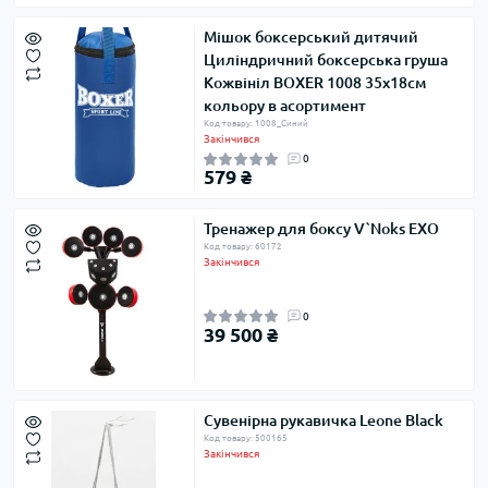
Мішок боксерський дитячий
Циліндричний боксерська груша
Кожвініл BOXER 1008 35х18см
кольору в асортимент
Код товару: 1008_Синий
Закінчився
0
579 ₴
Тренажер для боксу V`Noks EXO
Код товару: 60172
Закінчився
0
39 500 ₴
Сувенірна рукавичка Leone Black
Код товару: 500165
Закінчився