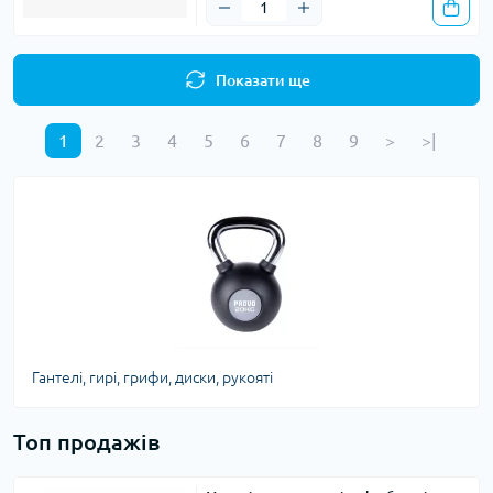
Показати ще
1
2
3
4
5
6
7
8
9
>
>|
Гантелі, гирі, грифи, диски, рукояті
Топ продажів