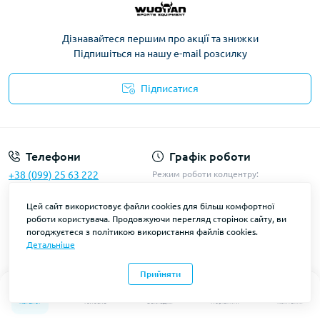
Дізнавайтеся першим про акції та знижки
Підпишіться на нашу e-mail розсилку
Підписатися
Політика конфіденційності
Телефони
Графік роботи
+38 (099) 25 63 222
Режим роботи колцентру:
Пн-Пт: з 9:00 до18:00
+38 (098) 62 29 222
Сб-Нд: з 10:00 до 16:00
Цей сайт використовує файли cookies для більш комфортної
роботи користувача. Продовжуючи перегляд сторінок сайту, ви
Наша адреса
погоджуєтеся з політикою використання файлів cookies.
Детальніше
місто Харків
Прийняти
E-mail
0
0
sale.wuotan@gmail.com
Каталог
Головна
Закладки
Порівняти
Контакти