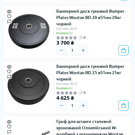
Бамперний диск гумовий Bumper
Plates Wuotan BD.20 ø51мм 20кг
чорний
Код товару: BD.20
В наявності
0
3 700 ₴
Бамперний диск гумовий Bumper
Plates Wuotan BD.25 ø51мм 25кг
чорний
Код товару: BD.25
В наявності
0
4 625 ₴
Гриф для штанги сталевий
хромований Олімпійський W-
подібний з підшипником Wuotan