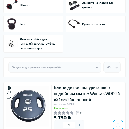
Замки та накладки для
Штанги
грифів
Гирі
Рукоятки для тяг
Лавки та стійки для
гантелей, дисків, грифів,
гирь, інвентарю
Блини диски поліуретанові з
подвійним хватом Wuotan WDP.25 ​​
ø51мм 25кг чорний
Код товару: WDP.25
В наявності
0
5 750 ₴