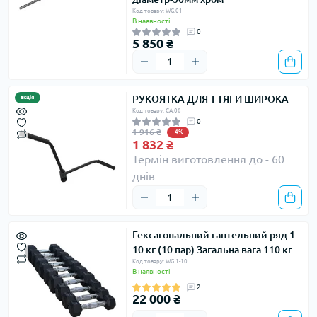
Код товару: WG.01
В наявності
0
5 850 ₴
РУКОЯТКА ДЛЯ Т-ТЯГИ ШИРОКА
акція
Код товару: CA.08
0
1 916 ₴
-4%
1 832 ₴
Термін виготовлення до - 60
днів
Гексагональний гантельний ряд 1-
10 кг (10 пар) Загальна вага 110 кг
Код товару: WG.1-10
В наявності
2
22 000 ₴