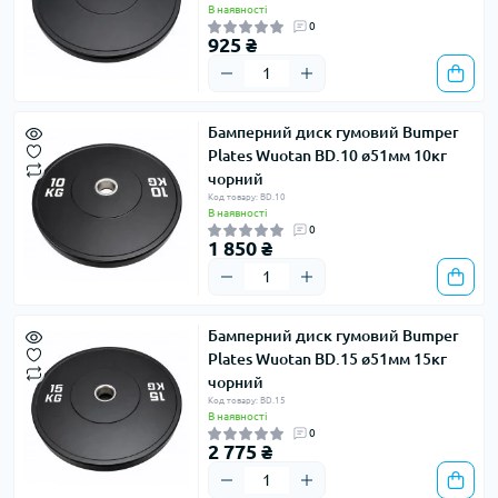
В наявності
0
925 ₴
Бамперний диск гумовий Bumper
Plates Wuotan BD.10 ø51мм 10кг
чорний
Код товару: BD.10
В наявності
0
1 850 ₴
Бамперний диск гумовий Bumper
Plates Wuotan BD.15 ø51мм 15кг
чорний
Код товару: BD.15
В наявності
0
2 775 ₴