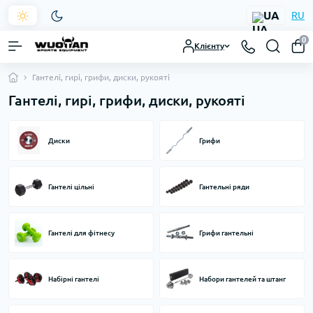
UA
RU
0
Клієнту
Гантелі, гирі, грифи, диски, рукояті
Гантелі, гирі, грифи, диски, рукояті
Диски
Грифи
Гантелі цільні
Гантельні ряди
Гантелі для фітнесу
Грифи гантельні
Набірні гантелі
Набори гантелей та штанг