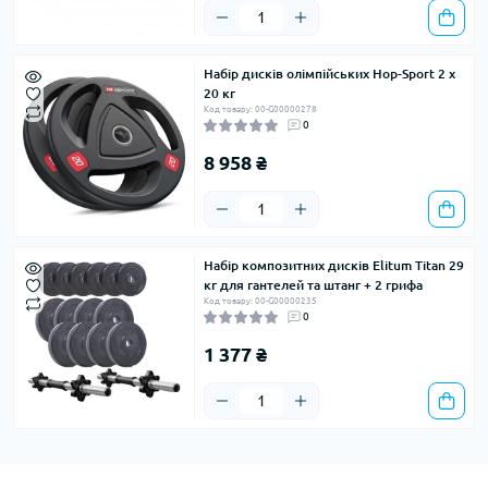
Набір дисків олімпійських Hop-Sport 2 х
20 кг
Код товару: 00-G00000278
0
8 958 ₴
Набір композитних дисків Elitum Titan 29
кг для гантелей та штанг + 2 грифа
Код товару: 00-G00000235
0
1 377 ₴