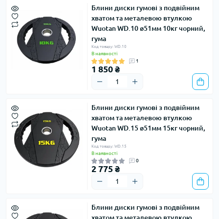
Блини диски гумові з подвійним
хватом та металевою втулкою
Wuotan WD.10 ø51мм 10кг чорний,
гума
Код товару: WD.10
В наявності
1
1 850 ₴
Блини диски гумові з подвійним
хватом та металевою втулкою
Wuotan WD.15 ø51мм 15кг чорний,
гума
Код товару: WD.15
В наявності
0
2 775 ₴
Блини диски гумові з подвійним
хватом та металевою втулкою