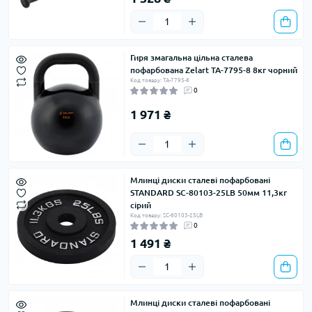
Гиря змагальна цільна сталева
пофарбована Zelart TA-7795-8 8кг чорний
Код товару: TA-7795-8
0
1 971 ₴
Млинці диски сталеві пофарбовані
STANDARD SC-80103-25LB 50мм 11,3кг
сірий
Код товару: SC-80103-25LB
0
1 491 ₴
Млинці диски сталеві пофарбовані