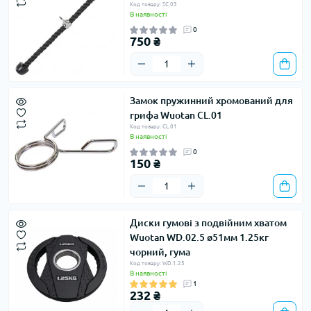
Код товару: SC.03
В наявності
0
750 ₴
Замок пружинний хромований для
грифа Wuotan CL.01
Код товару: CL.01
В наявності
0
150 ₴
Диски гумові з подвійним хватом
Wuotan WD.02.5 ø51мм 1.25кг
чорний, гума
Код товару: WD.1.25
В наявності
1
232 ₴