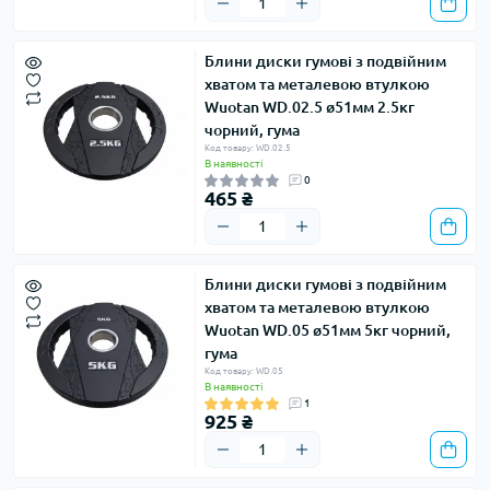
Блини диски гумові з подвійним
хватом та металевою втулкою
Wuotan WD.02.5 ø51мм 2.5кг
чорний, гума
Код товару: WD.02.5
В наявності
0
465 ₴
Блини диски гумові з подвійним
хватом та металевою втулкою
Wuotan WD.05 ø51мм 5кг чорний,
гума
Код товару: WD.05
В наявності
1
925 ₴