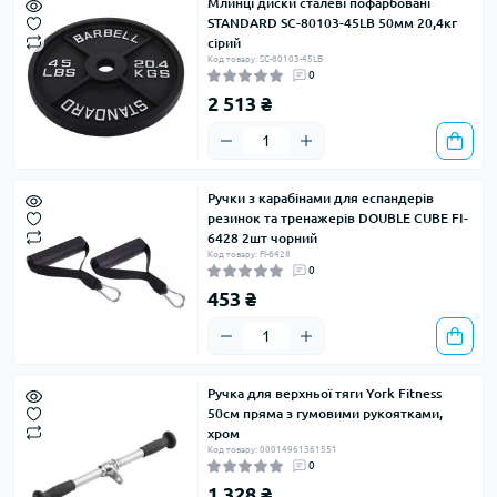
Млинці диски сталеві пофарбовані
STANDARD SC-80103-45LB 50мм 20,4кг
сірий
Код товару: SC-80103-45LB
0
2 513 ₴
Ручки з карабінами для еспандерів
резинок та тренажерів DOUBLE CUBE FI-
6428 2шт чорний
Код товару: FI-6428
0
453 ₴
Ручка для верхньої тяги York Fitness
50см пряма з гумовими рукоятками,
хром
Код товару: 00014961361551
0
1 328 ₴