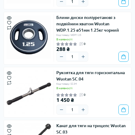
Блини диски поліуретанові з
подвійним хватом Wuotan
WDP.1.25 ​​ø51мм 1.25кг чорний
Код товару: WDP.1.25
В наявності
0
288 ₴
Рукоятка для тяги горизонтальна
Wuotan SC.04
Код товару: SC.04
В наявності
0
1 450 ₴
Канат для тяги на трицепс Wuotan
SC.03