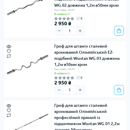
WG.02 довжина 1,2м ø50мм хром
Код товару: WG.02
В наявності
0
2 950 ₴
Гриф для штанги сталевий
хромований Олімпійський EZ-
подібний Wuotan WG.03 довжина
1,2м ø50мм хром
Код товару: WG.03
В наявності
0
2 950 ₴
Гриф для штанги сталевий
хромований Олімпійський
професійний прямий із
підшипником Wuotan WG.01 2,2м
діаметр-50мм хром