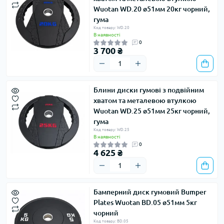
Wuotan WD.20 ø51мм 20кг чорний,
гума
Код товару: WD.20
В наявності
0
3 700 ₴
Блини диски гумові з подвійним
хватом та металевою втулкою
Wuotan WD.25 ø51мм 25кг чорний,
гума
Код товару: WD.25
В наявності
0
4 625 ₴
Бамперний диск гумовий Bumper
Plates Wuotan BD.05 ø51мм 5кг
чорний
Код товару: BD.05