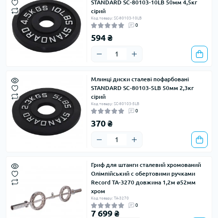
STANDARD SC-80103-10LB 50мм 4,5кг
сірий
Код товару: SC-80103-10LB
0
594 ₴
Млинці диски сталеві пофарбовані
STANDARD SC-80103-5LB 50мм 2,3кг
сірий
Код товару: SC-80103-5LB
0
370 ₴
Гриф для штанги сталевий хромований
Олімпійський c обертовими ручками
Record TA-3270 довжина 1,2м ø52мм
хром
Код товару: TA-3270
0
7 699 ₴