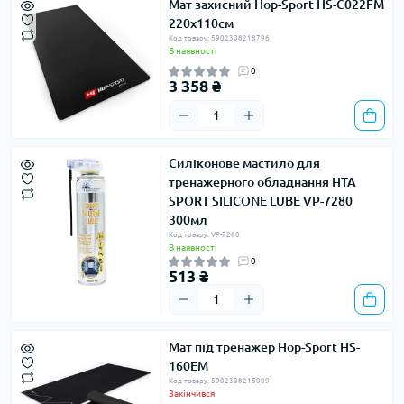
Мат захисний Hop-Sport HS-C022FM
220х110см
Код товару: 5902308218796
В наявності
0
3 358 ₴
Силіконове мастило для
тренажерного обладнання HTA
SPORT SILICONE LUBE VP-7280
300мл
Код товару: VP-7280
В наявності
0
513 ₴
Мат під тренажер Hop-Sport HS-
160EM
Код товару: 5902308215009
Закінчився