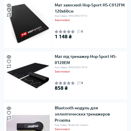
Мат захисний Hop-Sport HS-C012FM
120х60см
Код товару: 5902308218772
Закінчився
0
1 148 ₴
Мат під тренажер Hop-Sport HS-
0120EM
Код товару: 5902308215016
Закінчився
0
858 ₴
Bluetooth модуль для
эллиптических тренажеров
Proxima
Код товару: Bluetooth модуль
Закінчився