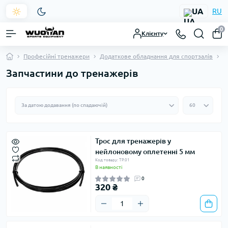
UA
RU
0
Клієнту
Професійні тренажери
Додаткове обладнання для спортзалів
З
Запчастини до тренажерів
Трос для тренажерів у
нейлоновому оплетенні 5 мм
Код товару: ТР.01
В наявності
0
320 ₴