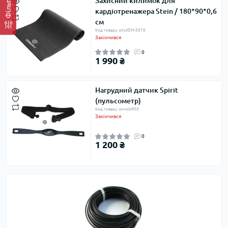
Фільтр
Захисний килимок для
кардіотренажера Stein / 180*90*0,6
см
Код товару: st-LKEM-3076
Закінчився
0
1 990 ₴
Нагрудний датчик Spirit
(пульсометр)
Код товару: st-wcb800
Закінчився
0
1 200 ₴