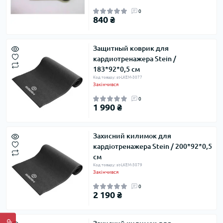
0
840 ₴
Защитный коврик для
кардиотренажера Stein /
183*92*0,5 см
Код товару: st-LKEM-3077
Закінчився
0
1 990 ₴
Захисний килимок для
кардіотренажера Stein / 200*92*0,5
см
Код товару: st-LKEM-3079
Закінчився
0
2 190 ₴