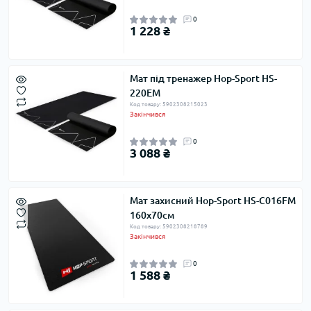
0
1 228 ₴
Мат під тренажер Hop-Sport HS-
220EM
Код товару: 5902308215023
Закінчився
0
3 088 ₴
Мат захисний Hop-Sport HS-C016FM
160х70см
Код товару: 5902308218789
Закінчився
0
1 588 ₴