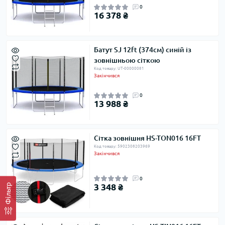
0
16 378 ₴
Батут SJ 12ft (374см) синій із
зовнішньою сіткою
Код товару: UT-00000081
Закінчився
0
13 988 ₴
Сітка зовнішня HS-TON016 16FT
Код товару: 5902308203969
Закінчився
0
3 348 ₴
Фільтр