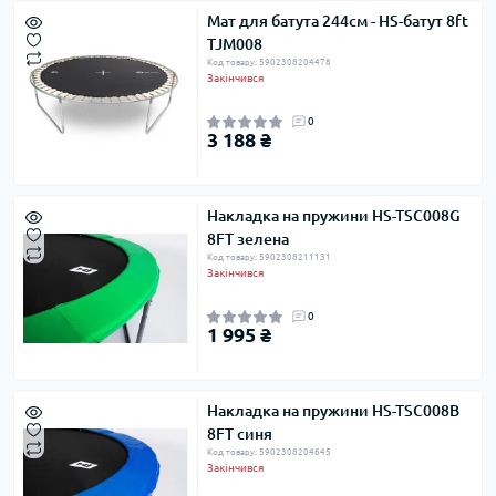
Мат для батута 244см - HS-батут 8ft
TJM008
Код товару: 5902308204478
Закінчився
0
3 188 ₴
Накладка на пружини HS-TSC008G
8FT зелена
Код товару: 5902308211131
Закінчився
0
1 995 ₴
Накладка на пружини HS-TSC008B
8FT синя
Код товару: 5902308204645
Закінчився