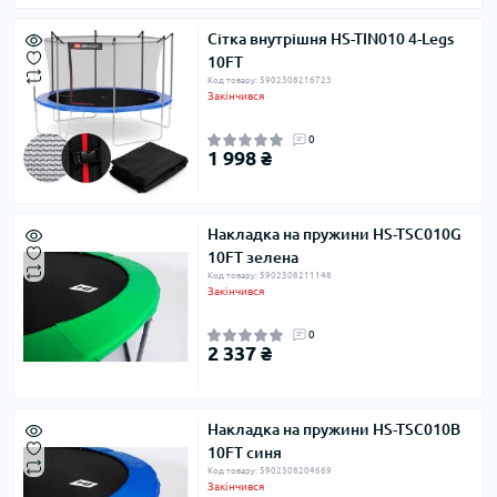
Сітка внутрішня HS-TIN010 4-Legs
10FT
Код товару: 5902308216723
Закінчився
0
1 998 ₴
Накладка на пружини HS-TSC010G
10FT зелена
Код товару: 5902308211148
Закінчився
0
2 337 ₴
Накладка на пружини HS-TSC010B
10FT синя
Код товару: 5902308204669
Закінчився