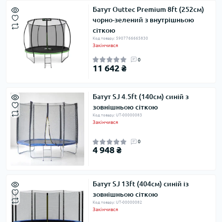
Батут Outtec Premium 8ft (252см)
чорно-зелений з внутрішньою
сіткою
Код товару: 5907766665830
Закінчився
0
11 642 ₴
Батут SJ 4.5ft (140см) синій з
зовнішньою сіткою
Код товару: UT-00000083
Закінчився
0
4 948 ₴
Батут SJ 13ft (404см) синій із
зовнішньою сіткою
Код товару: UT-00000082
Закінчився