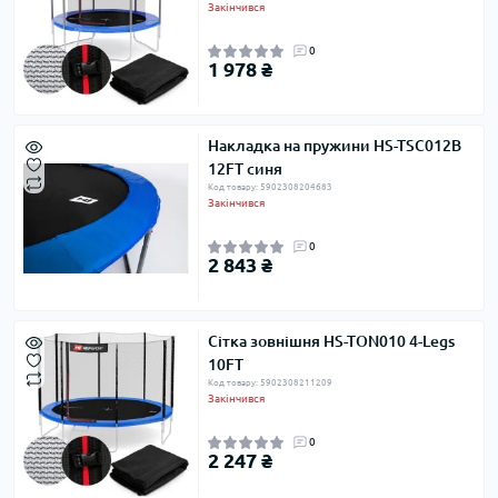
Закінчився
0
1 978 ₴
Накладка на пружини HS-TSC012B
12FT синя
Код товару: 5902308204683
Закінчився
0
2 843 ₴
Сітка зовнішня HS-TON010 4-Legs
10FT
Код товару: 5902308211209
Закінчився
0
2 247 ₴