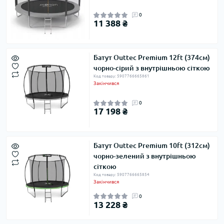
0
11 388 ₴
Батут Outtec Premium 12ft (374см)
чорно-сірий з внутрішньою сіткою
Код товару: 5907766665861
Закінчився
0
17 198 ₴
Батут Outtec Premium 10ft (312см)
чорно-зелений з внутрішньою
сіткою
Код товару: 5907766665854
Закінчився
0
13 228 ₴