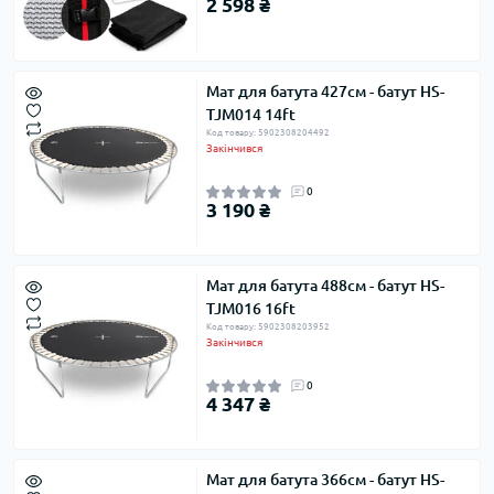
2 598 ₴
Мат для батута 427см - батут HS-
TJM014 14ft
Код товару: 5902308204492
Закінчився
0
3 190 ₴
Мат для батута 488см - батут HS-
TJM016 16ft
Код товару: 5902308203952
Закінчився
0
4 347 ₴
Мат для батута 366см - батут HS-