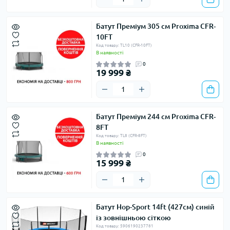
Батут Преміум 305 см Proxima CFR-
10FT
Код товару: TL10 (CFR-10FT)
В наявності
0
19 999 ₴
Батут Преміум 244 см Proxima CFR-
8FT
Код товару: TL8 (CFR-8FT)
В наявності
0
15 999 ₴
Батут Hop-Sport 14ft (427см) синій
із зовнішньою сіткою
Код товару: 5906190237781