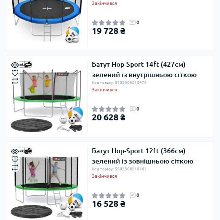
Закінчився
0
19 728 ₴
Батут Hop-Sport 14ft (427см)
зелений із внутрішньою сіткою
Код товару: 5902308210479
Закінчився
0
20 628 ₴
Батут Hop-Sport 12ft (366см)
зелений із зовнішньою сіткою
Код товару: 5902308210462
Закінчився
0
16 528 ₴