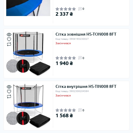
0
2 337 ₴
Сітка зовнішня HS-TON008 8FT
Код товару: 5906190230027
Закінчився
0
1 940 ₴
Сітка внутрішня HS-TIN008 8FT
Код товару: 5902308204584
Закінчився
0
1 568 ₴