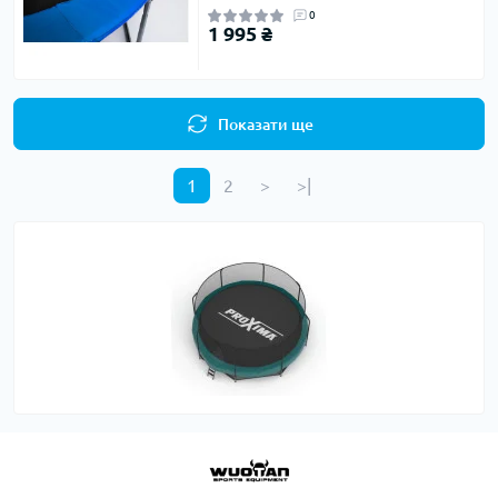
0
1 995 ₴
Показати ще
1
2
>
>|