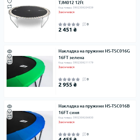
TJM012 12ft
Код товару: 5902308204539
Закінчився
0
2 451 ₴
Накладка на пружини HS-TSC016G
16FT зелена
Код товару: 5902308211179
Закінчився
0
2 955 ₴
Накладка на пружини HS-TSC016B
16FT синя
Код товару: 5902308206830
Закінчився
0
4 455 ₴