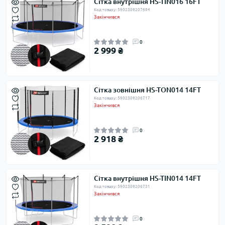
Сітка внутрішня HS-TIN016 16FT
Код товару: 5902308207684
Закінчився
0
2 999 ₴
Сітка зовнішня HS-TON014 14FT
Код товару: 5902308206717
Закінчився
0
2 918 ₴
Сітка внутрішня HS-TIN014 14FT
Код товару: 5902308206731
Закінчився
0