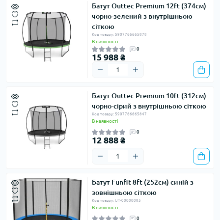
Батут Outtec Premium 12ft (374см)
чорно-зелений з внутрішньою
сіткою
Код товару: 5907766665878
В наявності
0
15 988 ₴
Батут Outtec Premium 10ft (312см)
чорно-сірий з внутрішньою сіткою
Код товару: 5907766665847
В наявності
0
12 888 ₴
Батут Funfit 8ft (252см) синій з
зовнішньою сіткою
Код товару: UT-00000085
В наявності
0