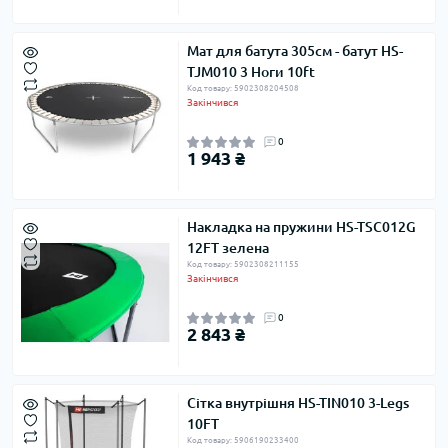
Мат для батута 305см - батут HS-
TJM010 3 Ноги 10ft
Код товару: 5902308204508
Закінчився
0
1 943 ₴
Накладка на пружини HS-TSC012G
12FT зелена
Код товару: 5902308211155
Закінчився
0
2 843 ₴
Сітка внутрішня HS-TIN010 3-Legs
10FT
Код товару: 5906190233400