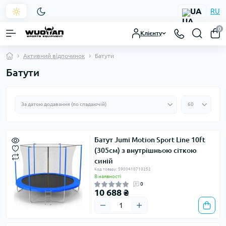
UA
RU
0
Клієнту
Активний відпочинок
Батути
Батути
Батут Jumi Motion Sport Line 10ft
(305см) з внутрішньою сіткою
синій
Код товару: 5900410710252
В наявності
0
10 688 ₴