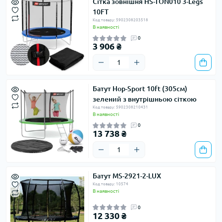
Сітка зовнішня HS-TON010 3-Legs
10FT
Код товару: 5902308203518
В наявності
0
3 906 ₴
Батут Hop-Sport 10ft (305см)
зелений з внутрішньою сіткою
Код товару: 5902308210431
В наявності
0
13 738 ₴
Батут MS-2921-2-LUX
Код товару: 10574
В наявності
0
12 330 ₴