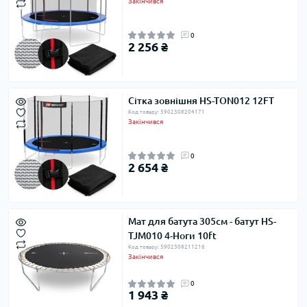
Закінчився
0
2 256 ₴
Сітка зовнішня HS-TON012 12FT
Код товару: 5902308204171
Закінчився
0
2 654 ₴
Мат для батута 305см - батут HS-
TJM010 4-Ноги 10ft
Код товару: 5902308211216
Закінчився
0
1 943 ₴