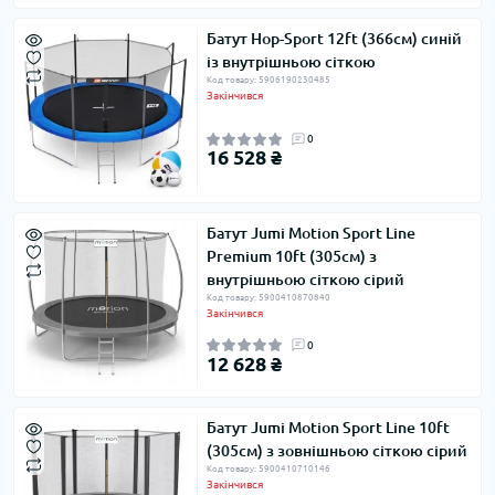
Батут Hop-Sport 12ft (366см) синій
із внутрішньою сіткою
Код товару: 5906190230485
Закінчився
0
16 528 ₴
Батут Jumi Motion Sport Line
Premium 10ft (305см) з
внутрішньою сіткою сірий
Код товару: 5900410870840
Закінчився
0
12 628 ₴
Батут Jumi Motion Sport Line 10ft
(305см) з зовнішньою сіткою сірий
Код товару: 5900410710146
Закінчився