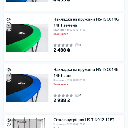
Накладка на пружини HS-TSC014G
14FT зелена
Код товару: 5902308211162
Закінчився
0
2 488 ₴
Накладка на пружини HS-TSC014B
14FT синя
Код товару: 5902308202146
Закінчився
0
2 988 ₴
Сітка внутрішня HS-TIN012 12FT
Код товару: 5902308216730