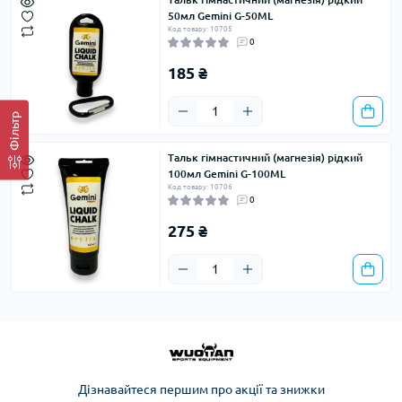
50мл Gemini G-50ML
Код товару: 10705
0
185 ₴
Фільтр
Тальк гімнастичний (магнезія) рідкий
100мл Gemini G-100ML
Код товару: 10706
0
275 ₴
Дізнавайтеся першим про акції та знижки