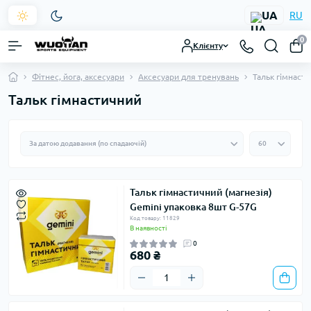
UA
RU
0
Клієнту
Фітнес, йога, аксесуари
Аксесуари для тренувань
Тальк гімнаст
Тальк гімнастичний
Тальк гімнастичний (магнезія)
Gemini упаковка 8шт G-57G
Код товару: 11829
В наявності
0
680 ₴