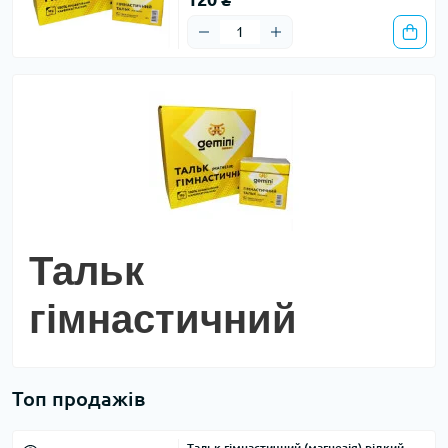
Тальк
гімнастичний
Топ продажів
Тальк гімнастичний (магнезія) рідкий