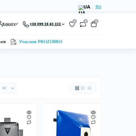
UA
RU
0
0
0
Клієнту
+38 099 25 63 222
рея
Учасник PROZORRO