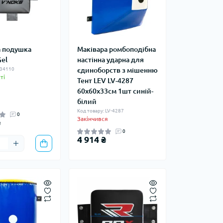
а подушка
Маківара ромбоподібна
Gel
настінна ударна для
 34110
єдиноборств з мішенню
ті
Тент LEV LV-4287
60x60x33см 1шт синій-
білий
Код товару: LV-4287
0
Закінчився
₴
0
4 914 ₴