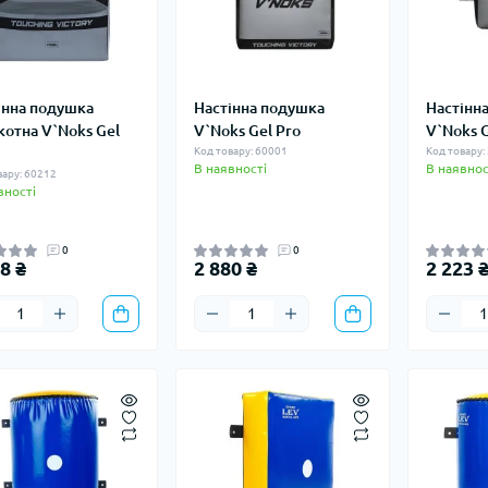
інна подушка
Настінна подушка
Настінн
котна V`Noks Gel
V`Noks Gel Pro
V`Noks 
Код товару: 60001
Код товару:
В наявності
В наявнос
вару: 60212
вності
0
0
8 ₴
2 880 ₴
2 223 