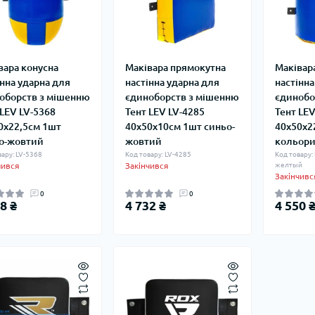
вара конусна
Маківара прямокутна
Маківар
інна ударна для
настінна ударна для
настінна
оборств з мішенню
єдиноборств з мішенню
єдинобо
 LEV LV-5368
Тент LEV LV-4285
Тент LEV
0x22,5см 1шт
40x50x10см 1шт синьо-
40x50x2
о-жовтий
жовтий
кольори
вару: LV-5368
Код товару: LV-4285
Код товару:
чився
Закінчився
желтый
Закінчивс
0
0
8 ₴
4 732 ₴
4 550 