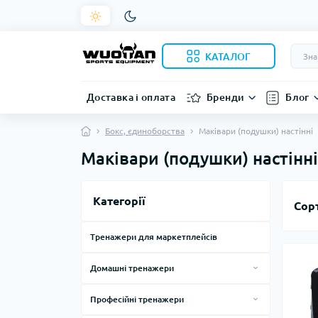
КАТАЛОГ
Доставка і оплата
Бренди
Блог
Бокс, єдиноборства
Маківари (подушки) настінні
Маківари (подушки) настінні
Категорії
Сор
Тренажери для маркетплейсів
Домашні тренажери
Силові тренажери для дому
Професійні тренажери
Тренажери, лави, стійки
Смарт дзеркала
Силові тренажери за виробниками