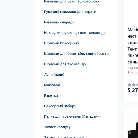
Рукавиці для рукопашного бою
Столи для армрестлінгу
Рукоятки для тяг
підтягування
Баланс, рівновага
Рукавиці накладки для карате
Лавки та стійки для гантелей, дисків,
Інші аксесуари
грифів, гирь, інвентарю
Лямки, манжети, упряж
Рукавиці снарядні
Макі
Пояси для фітнесу та бодібілдингу
Накладки (рукавиці) для тхеквондо
наст
Стрічки, гума
єдин
Шоломи боксерські
Тент
Хулахупи. обручі, кільця
Шоломи для боротьби, єдиноборств
40x5
синь
Палиці гімнастичні
Шоломи для тхеквондо
Код то
Закін
Кінезіо тейп
Лапи (пади)
Масажні м'ячі
Маківари
5 27
Масажні валики, ролики
Ракетки
Тренажери для пресу
Боксерські набори
Скакалки
Палка для тренувань (Лападани)
Блоки для йоги
Захист корпусу
Гамаки для йоги
Захист грудей жіночий