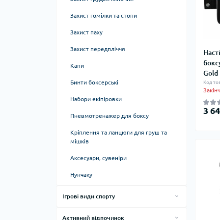
Диски для ковзання
Захист гомілки та стопи
Еспандери
Захист паху
Колесо для йоги
Захист передпліччя
Наст
бокс
М'ячі для пілатесу
Капи
Gold
Напівсфери масажні
Бинти боксерські
Код то
Закін
Еспандери кистьові
Набори екіпіровки
3 64
Пневмотренажер для боксу
Кріплення та ланцюги для груш та
мішків
Аксесуари, сувеніри
Нунчаку
Ігрові види спорту
Настільний теніс
Активний відпочинок