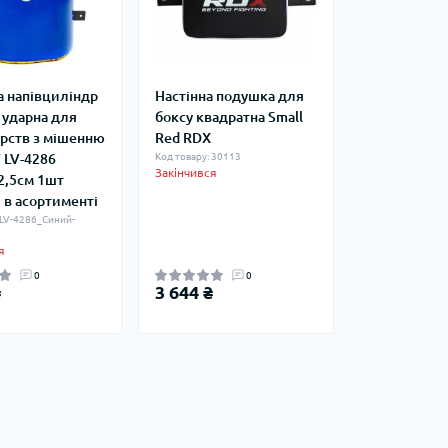
а напівциліндр
Настінна подушка для
 ударна для
боксу квадратна Small
рств з мішенню
Red RDX
 LV-4286
Код товару: 30113
Закінчився
2,5см 1шт
 в асортименті
 LV-4286_Синий-
я
0
0
₴
3 644 ₴