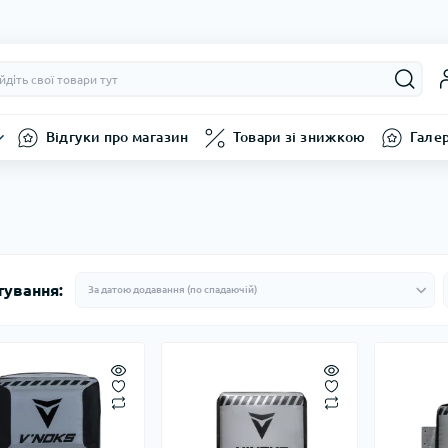
Відгуки про магазин
Товари зі знижкою
Гале
тування: