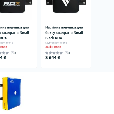
інна подушка для
Настінна подушка для
у квадратна Small
боксу квадратна Small
 RDX
Black RDX
вару: 30112
Код товару: 40262
чився
Закінчився
0
0
4 ₴
3 644 ₴