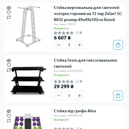
Стійка вертикальна для гантелей
чотиристороння на 12 пар Zelart SC-
8032 розмір-49х49х102см білий
Код товару: SC-8032
В наявності
0
6 607 ₴
Стійка Stein для гексоганальних
гантелей
Код товару: st-DK-TKR-050
В наявності
0
29 299 ₴
Стійка під грифи Alex
Код товару: st-RK-BPS-20B
В наявності