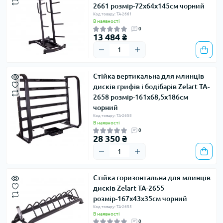
2661 розмір-72x64x145см чорний
Код товару: TA-2661
В наявності
0
13 484 ₴
Стійка вертикальна для млинців
дисків грифів і бодібарів Zelart TA-
2658 розмір-161x68,5x186см
чорний
Код товару: TA-2658
В наявності
0
28 350 ₴
Стійка горизонтальна для млинців
дисків Zelart TA-2655
розмір-167x43x35см чорний
Код товару: TA-2655
В наявності
0