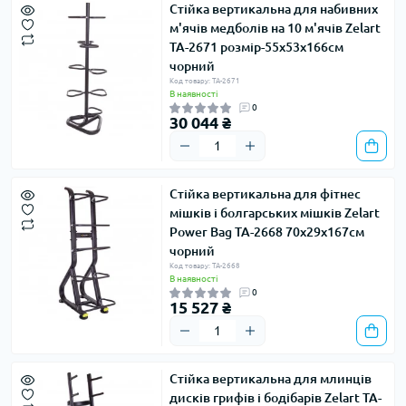
Стійка вертикальна для набивних
м'ячів медболів на 10 м'ячів Zelart
TA-2671 розмір-55x53x166см
чорний
Код товару: TA-2671
В наявності
0
30 044 ₴
Стійка вертикальна для фітнес
мішків і болгарських мішків Zelart
Power Bag TA-2668 70x29x167см
чорний
Код товару: TA-2668
В наявності
0
15 527 ₴
Стійка вертикальна для млинців
дисків грифів і бодібарів Zelart TA-