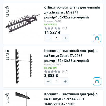
Стійка горизонтальна для млинців
дисків Zelart TA-2271
розмір-136х32х29см чорний
Код товару: TA-2271
В наявності
0
11 527 ₴
Кронштейн настінний для грифів
на 8 штук Zelart TA-2262
розмір-135x12x88см чорний
Код товару: TA-2262
В наявності
0
3 853 ₴
Кронштейн настінний для грифів
на 10 штук Zelart TA-2261
160x9x11cм чорний