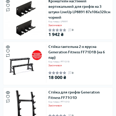
Кронштейн настінний
вертикальний для грифів на 3
штуки LiveUp LP8891 87x106x320cм
чорний
Код товару: LP8891
Закінчився
0
1 942 ₴
Стійка гантельна 2-х ярусна
Generation Fitness FF71D1В (на 6
пар)
Код товару: FF71D1В
Закінчився
0
18 000 ₴
Стійка для грифів Generation
Fitness FF71O1D
Код товару: FF71O1D
Закінчився
0