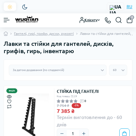
UA
RU
0
Клієнту
Гантелі, гирі, грифи, диски, рукояті
Лавки та стійки для гантелей, ди
Лавки та стійки для гантелей, дисків,
грифів, гирь, інвентарю
СТІЙКА ПІД ГАНТЕЛІ
акція
Код товару: SS.29
0
7 754 ₴
-5%
7 385 ₴
Термін виготовлення до - 60
днів