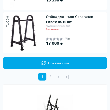
Стійка для штанг Generation
Fitness на 10 шт
Код товару: stiyka na 10sh
Закінчився
0
17 000 ₴
Показати ще
1
2
>
>|