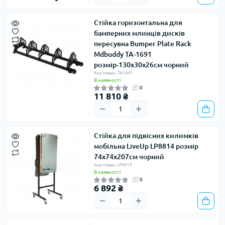
Стійка горизонтальна для
бамперних млинців дисків
пересувна Bumper Plate Rack
Mdbuddy TA-1691
розмір-130x30x26см чорний
Код товару: TA-1691
В наявності
0
11 810 ₴
Стійка для підвісних килимків
мобільна LiveUp LP8814 розмір
74х74х207см чорний
Код товару: LP8814
В наявності
0
6 892 ₴