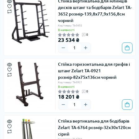
Стійка вертикальна для млинців
дисків штанг та бодібарів Zelart TA-
3652 розмір-139,8x77,9x156,8см
чорний
Код товару: TA-3652
В наявності
0
23 534 ₴
Стійка горизонтальна для грифів і
штанг Zelart TA-0921
розмір-82х75х136см чорний
Код товару: TA-0921
В наявності
0
18 201 ₴
Стійка вертикальна для бодібарів
Zelart TA-6764 розмір-32х30х120см
сірий