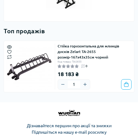
Топ продажів
Стійка горизонтальна для млинців
дисків Zelart TA-2655
розмір-167x43x35см чорний
Код товару: TA-2655
0
18 183 ₴
Дізнавайтеся першим про акції та знижки
Підпишіться на нашу e-mail розсилку