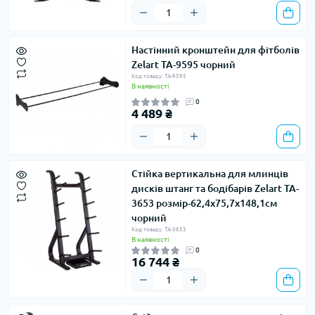
Настінний кронштейн для фітболів
Zelart TA-9595 чорний
Код товару: TA-9595
В наявності
0
4 489 ₴
Стійка вертикальна для млинців
дисків штанг та бодібарів Zelart TA-
3653 розмір-62,4x75,7x148,1см
чорний
Код товару: TA-3653
В наявності
0
16 744 ₴