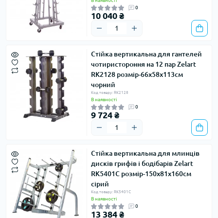
В наявності
0
10 040 ₴
Стійка вертикальна для гантелей
чотиристороння на 12 пар Zelart
RK2128 розмір-66x58x113см
чорний
Код товару: RK2128
В наявності
0
9 724 ₴
Стійка вертикальна для млинців
дисків грифів і бодібарів Zelart
RK5401C розмір-150х81х160см
сірий
Код товару: RK5401C
В наявності
0
13 384 ₴