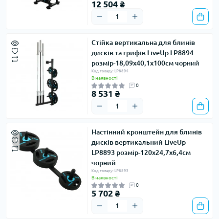
12 504 ₴
Стійка вертикальна для блинів
дисків та грифів LiveUp LP8894
розмір-18,09х40,1х100см чорний
Код товару: LP8894
В наявності
0
8 531 ₴
Настінний кронштейн для блинів
дисків вертикальний LiveUp
LP8893 розмір-120x24,7x6,4см
чорний
Код товару: LP8893
В наявності
0
5 702 ₴