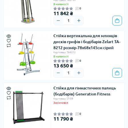
Код товару: TA-6764
В наявності
0
11 842 ₴
Стійка вертикальна для млинців
дисків грифів і бодібарів Zelart TA-
8212 розмір-78х68х145см сірий
Код товару: TA-8212
В наявності
0
13 650 ₴
Стійка для гімнастичних палиць
(бодібарів) Generation Fitness
Код товару: ST-DB
Закінчився
0
11 790 ₴