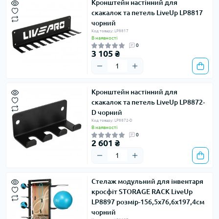
Кронштейн настінний для
скакалок та петель LiveUp LP8817
чорний
Код товару: LP8817
В наявності
0
3 105 ₴
Кронштейн настінний для
скакалок та петель LiveUp LP8872-
D чорний
Код товару: LP8872-D
В наявності
0
2 601 ₴
Стелаж модульний для інвентаря
кросфіт STORAGE RACK LiveUp
LP8897 розмір-156,5x76,6x197,4см
чорний