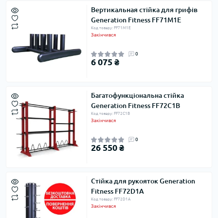
Вертикальная стійка для грифів
Generation Fitness FF71M1E
Код товару: FF71M1E
Закінчився
0
6 075 ₴
Багатофункціональна стійка
Generation Fitness FF72C1B
Код товару: FF72C1B
Закінчився
0
26 550 ₴
Стійка для рукояток Generation
Fitness FF72D1A
Код товару: FF72D1A
Закінчився