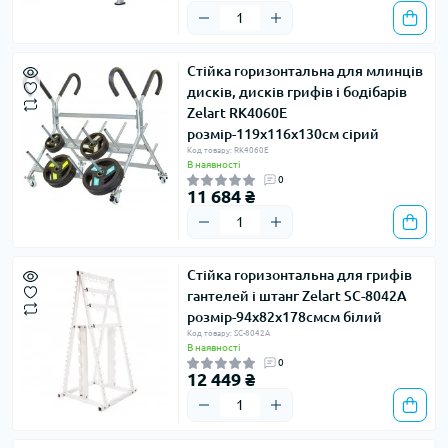
Стійка горизонтальна для млинців
дисків, дисків грифів і бодібарів
Zelart RK4060E
розмір-119х116х130см сірий
Код товару: RK4060E
В наявності
0
11 684 ₴
Стійка горизонтальна для грифів
гантелей і штанг Zelart SC-8042A
розмір-94х82х178смсм білий
Код товару: SC-8042A
В наявності
0
12 449 ₴