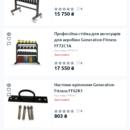
0
15 750 ₴
Професійна стійка для аксесуарів
для аеробіки Generation Fitness
FF72C1A
Код товару: FF72C1A
Закінчився
0
17 550 ₴
Настінне кріплення Generation
Fitness FF62K1
Код товару: FF62K1
Закінчився
0
803 ₴