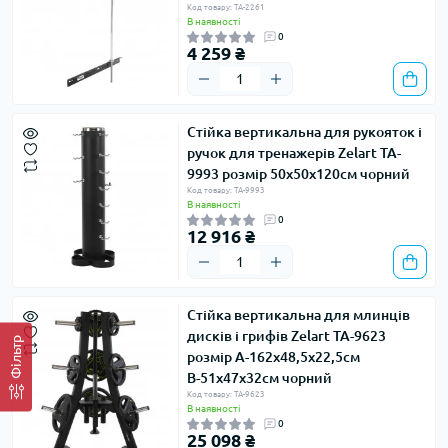
Код товару: TA-2261
В наявності
0
4 259 ₴
Стійка вертикальна для рукояток і
ручок для тренажерів Zelart TA-
9993 розмір 50x50x120см чорний
Код товару: TA-9993
В наявності
0
12 916 ₴
Стійка вертикальна для млинців
дисків і грифів Zelart TA-9623
Фільтр
розмір А-162х48,5х22,5см
В-51х47х32см чорний
Код товару: TA-9623
В наявності
0
25 098 ₴