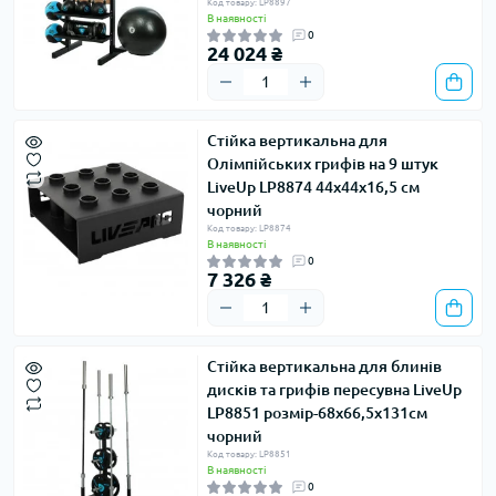
Код товару: LP8897
В наявності
0
24 024 ₴
Стійка вертикальна для
Олімпійських грифів на 9 штук
LiveUp LP8874 44х44х16,5 см
чорний
Код товару: LP8874
В наявності
0
7 326 ₴
Стійка вертикальна для блинів
дисків та грифів пересувна LiveUp
LP8851 розмір-68х66,5х131см
чорний
Код товару: LP8851
В наявності
0