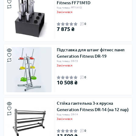
Fitness FF71M1D
Код товару: FF71M1D
Закінчився
0
7 875 ₴
Підставка для штанг фітнес памп
Generation Fitness DR-19
Код товару: DR-19
Закінчився
0
10 508 ₴
Стійка гантельна 3-х ярусна
Generation Fitness DR-14 (на 12 пар)
Код товару: DR-14
Закінчився
0
13 590 ₴