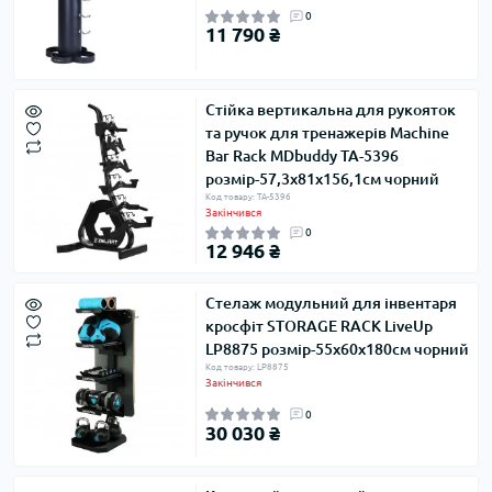
0
11 790 ₴
Стійка вертикальна для рукояток
та ручок для тренажерів Machine
Bar Rack MDbuddy TA-5396
розмір-57,3x81x156,1см чорний
Код товару: TA-5396
Закінчився
0
12 946 ₴
Стелаж модульний для інвентаря
кросфіт STORAGE RACK LiveUp
LP8875 розмір-55x60x180см чорний
Код товару: LP8875
Закінчився
0
30 030 ₴