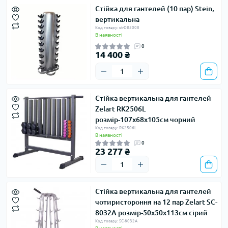
Стійка для гантелей (10 пар) Stein,
вертикальна
Код товару: st-DB5008
В наявності
0
14 400 ₴
Стійка вертикальна для гантелей
Zelart RK2506L
розмір-107х68х105см чорний
Код товару: RK2506L
В наявності
0
23 277 ₴
Стійка вертикальна для гантелей
чотиристороння на 12 пар Zelart SC-
8032A розмір-50х50х113см сірий
Код товару: SC-8032A