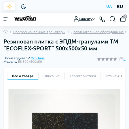
RU
UA
0
Клиенту
Профессиональные тренажеры
Дополнительное оборудование дл
Резиновая плитка с ЭПДМ-гранулами ТМ
“ECOFLEX-SPORT” 500х500х50 мм
Производитель:
УкрПлит
0
Модель:
ES 500х500х50
Все о товаре
Описание
Характеристики
Отзывы
0