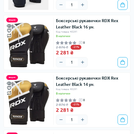
Боксерські рукавички RDX Rex
акция
Leather Black 16 ун.
Код товара: 40291
В наличии
0
2 876 ₴
-21%
2 281 ₴
Боксерські рукавички RDX Rex
акция
Leather Black 14 ун.
Код товара: 40291
В наличии
0
2 876 ₴
-21%
2 281 ₴