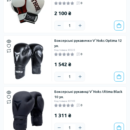
0
2 100 ₴
Боксерські рукавички V`Noks Optima 12
ун.
Код товара: 60225
0
1 542 ₴
Боксерські рукавиці V`Noks Ultima Black
10 ун.
Код товара: 60180
0
1 311 ₴