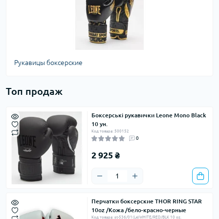
Рукавицы боксерские
Топ продаж
Боксерські рукавички Leone Mono Black
10 ун.
Код товара: 500152
0
2 925 ₴
Перчатки боксерские THOR RING STAR
10oz /Кожа /бело-красно-черные
Код товара: st-536/01(Le)WHITE/RED/BLK 10 oz.