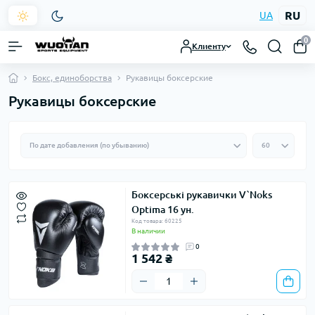
RU
UA
0
Клиенту
Бокс, единоборства
Рукавицы боксерские
Рукавицы боксерские
Боксерські рукавички V`Noks
Optima 16 ун.
Код товара: 60225
В наличии
0
1 542 ₴