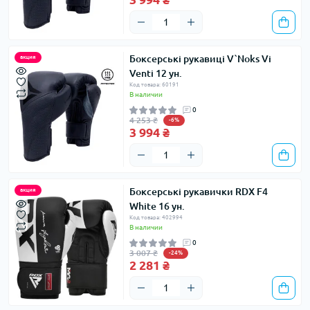
Боксерські рукавиці V`Noks Vi
акция
Venti 12 ун.
Код товара: 60191
В наличии
0
4 253 ₴
-6%
3 994 ₴
Боксерські рукавички RDX F4
акция
White 16 ун.
Код товара: 402994
В наличии
0
3 007 ₴
-24%
2 281 ₴