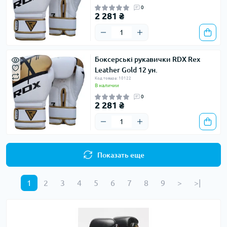
0
2 281 ₴
Боксерські рукавички RDX Rex
Leather Gold 12 ун.
Код товара: 10122
В наличии
0
2 281 ₴
Показать еще
1
2
3
4
5
6
7
8
9
>
>|