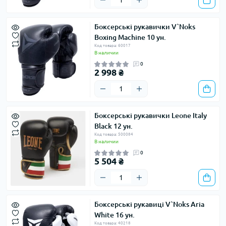
Боксерські рукавички V`Noks
Boxing Machine 10 ун.
Код товара: 60017
В наличии
0
2 998 ₴
Боксерські рукавички Leone Italy
Black 12 ун.
Код товара: 500084
В наличии
0
5 504 ₴
Боксерські рукавиці V`Noks Aria
White 16 ун.
Код товара: 40218