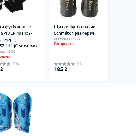
и футбольные
Щитки футбольные
 SPIDER 401157-
Schmilton размер M
размер L,
Код товара: 11742
Распродано
57.111 (Оригинал)
вара: 12002
одано
0
0
 ₴
185 ₴