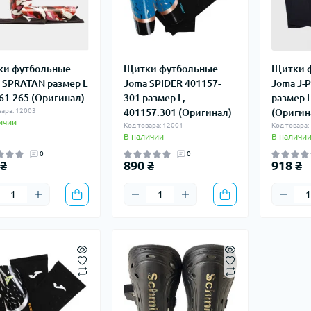
и футбольные
Щитки футбольные
Щитки 
 SPRATAN размер L
Joma SPIDER 401157-
Joma J-
61.265 (Оригинал)
301 размер L,
размер 
вара: 12003
401157.301 (Оригинал)
(Оригин
ичии
Код товара: 12001
Код товара:
В наличии
В наличи
0
0
 ₴
890 ₴
918 ₴