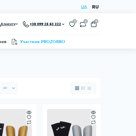
RU
UA
0
0
0
Клиенту
+38 099 25 63 222
рея
Участник PROZORRO