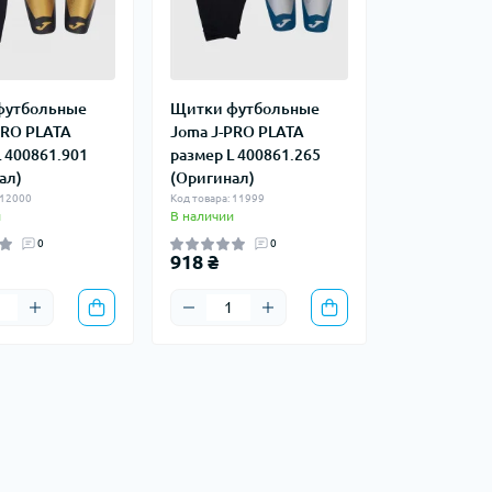
футбольные
Щитки футбольные
PRO PLATA
Joma J-PRO PLATA
L 400861.901
размер L 400861.265
ал)
(Оригинал)
 12000
Код товара: 11999
и
В наличии
0
0
918 ₴