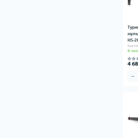
Турн
муль
HS-2
Код то
В нал
4 68