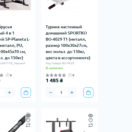
брусья
Турник настенный
й 4 в 1
домашний SPORTKO
 SP-Planeta L-
BO-4029 T1 (металл,
металл, PU,
размер 100x30x27см,
100x45x70 см,
вес польз. до 130кг,
з. до 150кг)
цвета в ассортименте)
: L-6671T8_Черный
Код товара: BO-4029
и
В наличии
0
0
₴
1 485 ₴