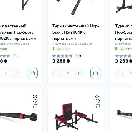
ик настенный
Турник настенный Hop-
Турник 
тихват Hop-Sport
Sport HS-2004K с
Hop-Spor
002K с перчатками
перчатками
перчатк
вара: 5902308225695
Код товара: 5902308226029
Код товара
ичии
В наличии
В наличи
0
0
8 ₴
3 288 ₴
3 288 