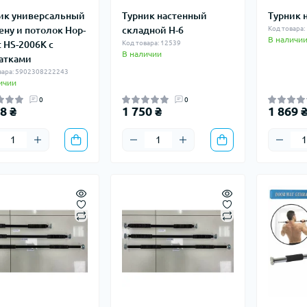
ик универсальный
Турник настенный
Турник 
тену и потолок Hop-
складной H-6
Код товара:
В наличи
t HS-2006K с
Код товара: 12539
В наличии
атками
вара: 5902308222243
ичии
0
0
8 ₴
1 750 ₴
1 869 