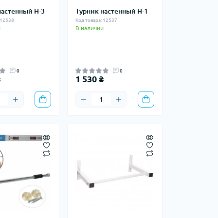
настенный H-3
Турник настенный H-1
 12538
Код товара: 12537
и
В наличии
0
0
₴
1 530 ₴