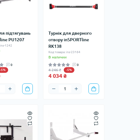
ля підтягувань
Турнік для дверного
line PU1207
отвору inSPORTline
 ins-1242
RK138
и
Код товара: ins-23164
В наличии
0
0
4 246 ₴
-5%
-5%
₴
4 034 ₴