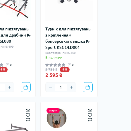
ля підтягувань
Турнік для підтягувань
 для драбини K-
з кріпленням
SSL080
боксерського мішка K-
ins-KS-199
Sport KSGOLD001
и
Код товара: ins-KS-250
В наличии
0
0
2 731 ₴
-5%
-5%
₴
2 595 ₴
акция