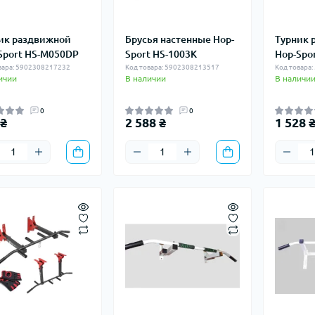
ик раздвижной
Брусья настенные Hop-
Турник 
Sport HS-M050DP
Sport HS-1003K
Hop-Spo
вара: 5902308217232
Код товара: 5902308213517
Код товара
ичии
В наличии
В наличи
0
0
 ₴
2 588 ₴
1 528 