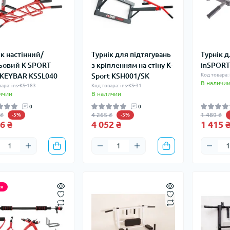
ік настінний/
Турнік для підтягувань
Турнік д
ьовий K-SPORT
з кріпленням на стіну K-
inSPORT
KEYBAR KSSL040
Sport KSH001/SK
Код товара:
В наличи
ара: ins-KS-183
Код товара: ins-KS-31
ичии
В наличии
0
0
 ₴
4 265 ₴
1 489 ₴
-5%
-5%
6 ₴
4 052 ₴
1 415 
ия