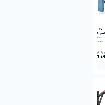
Крепления и цепи для груш и мешков
Тактические ручки
Аксессуары, сувениры
Туристические аксессуары
Нунчаку
Горелки, печки и аксессуары
Турн
Сумки туристические
Gymt
Код то
Масла
В нал
Топоры, мачете, лопатки
Канистры для воды
1 24
Питьевые системы (гидраторы)
Туристические контейнеры
Туристические холодильники
Грелки для рук и ног
Зарядные станции, батареи питания