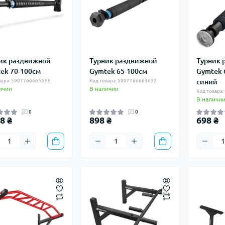
ик раздвижной
Турник раздвижной
Турник 
ek 70-100см
Gymtek 65-100см
Gymtek 
вара: 5907766665533
Код товара: 5907766663652
синий
ичии
В наличии
Код товара
В наличи
0
0
8 ₴
898 ₴
698 ₴