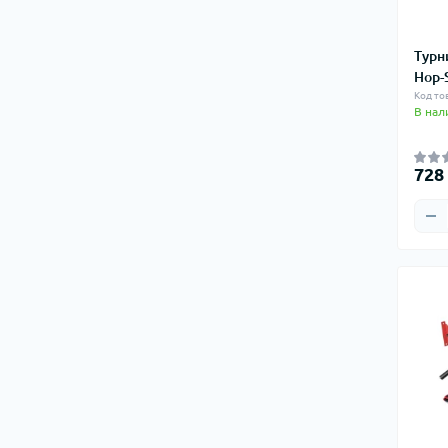
Турн
Hop-
Код то
В нал
728