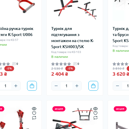
ійна ручка-турнік
Турнік для
Турнік д
тяги K-Sport U006
підтягування з
та бруси
ара: ins-KS-57
монтажем на стелю K-
Sport K
ичии
Sport KSH003/SK
Код товара: 
В наличи
Код товара: ins-KS-103
В наличии
0
0
 ₴
2 530 ₴
3 810 ₴
-5%
-5%
3 ₴
2 404 ₴
3 620 
ия
акция
акция