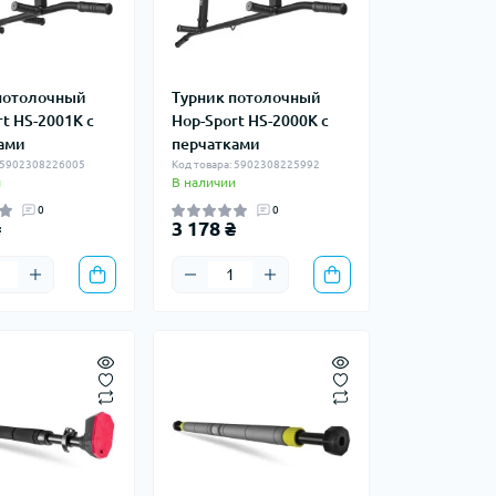
потолочный
Турник потолочный
t HS-2001K с
Hop-Sport HS-2000K с
ами
перчатками
: 5902308226005
Код товара: 5902308225992
и
В наличии
0
0
₴
3 178 ₴