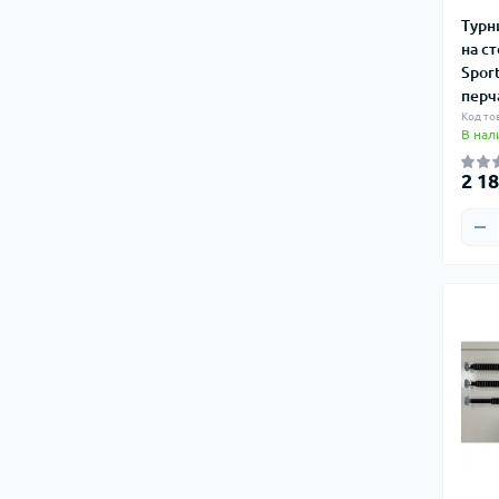
Турн
на с
Spor
перч
Код то
В нал
2 18