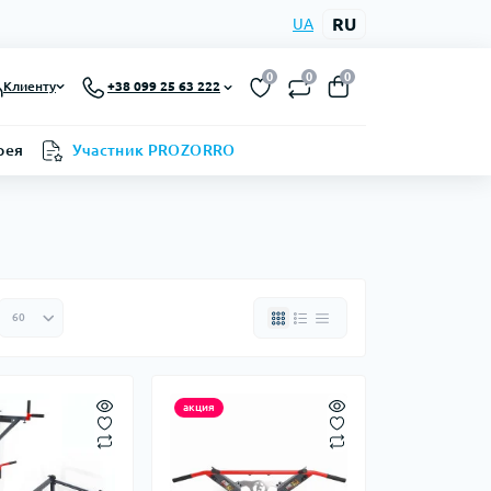
RU
UA
0
0
0
Клиенту
+38 099 25 63 222
рея
Участник PROZORRO
акция