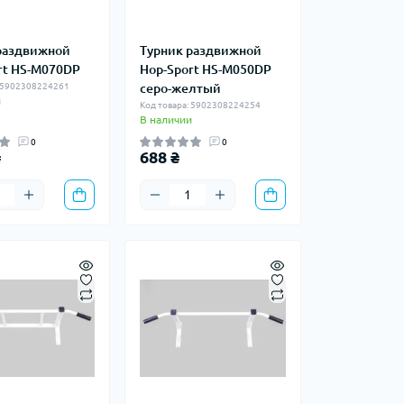
раздвижной
Турник раздвижной
rt HS-M070DP
Hop-Sport HS-M050DP
: 5902308224261
серо-желтый
и
Код товара: 5902308224254
В наличии
0
0
₴
688 ₴