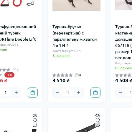
тофункціональний
Турник-брусья
Турник-
ний турнік
(перевертыш) с
настенны
RTline Double Lift
параллельным хватом
домашний
ара: ins-3378
4 в 1 H-4
6671T8 (
ичии
Код товара: gm-GT-4
размер 
В наличии
вес поль
Код товара
В наличи
0
 ₴
-5%
0
6 ₴
3 510 ₴
4 508 