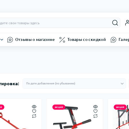
Отзывы о магазине
Товары со скидкой
Гале
тировка:
ия
акция
акция