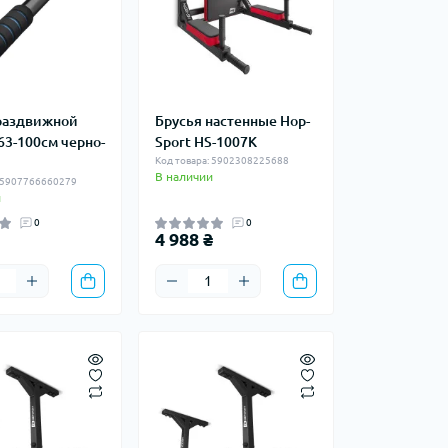
раздвижной
Брусья настенные Hop-
63-100см черно-
Sport HS-1007K
Код товара: 5902308225688
В наличии
: 5907766660279
и
0
0
4 988 ₴