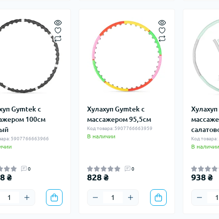
хуп Gymtek с
Хулахуп Gymtek с
Хулахуп
ажером 100см
массажером 95,5см
массаже
ный
Код товара: 5907766663959
салатов
В наличии
вара: 5907766663966
Код товара
ичии
В наличи
0
0
8 ₴
828 ₴
938 ₴