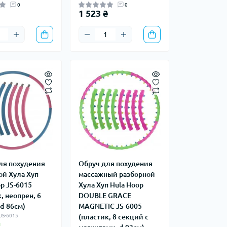
0
0
1 523 ₴
ля похудения
Обруч для похудения
ой Хула Хуп
массажный разборной
p JS-6015
Хула Хуп Hula Hoop
, неопрен, 6
DOUBLE GRACE
d-86см)
MAGNETIC JS-6005
 JS-6015
(пластик, 8 секций с
и