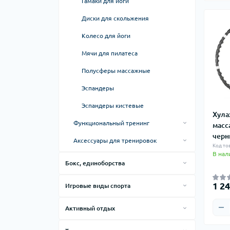
Гамаки для йоги
Диски для скольжения
Колесо для йоги
Мячи для пилатеса
Полусферы массажные
Эспандеры
Эспандеры кистевые
Хула
Функциональный тренинг
масс
чер
Петли, кольца, тренировочные
Аксессуары для тренировок
системы
Код то
В нал
Бутылки для воды, термочашки,
Бокс, единоборства
Упоры для отжиманий
термокружки
Ринги для бокса
Медбол, слэмбол, волбол
Тальк гимнастический
1 24
Игровые виды спорта
Клетки MMA
Доска для отжиманий
Перчатки для тренировок
Настольный теннис
Активный отдых
Мешки
Теннисные столы
Координационная лестница
Налокотники, наколенники, бандаж
Товары для бейсбола
Товары для плавания
Груши для бокса
Ракетки