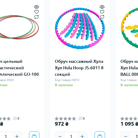
ч цельный
Обруч массажный Хула
Обруч м
астический
Хуп Hula Hoop JS-6011 8
Хуп Hul
ллический GO-100
секций
BALL 00
вара: 9860
Код товара: 9855
Код товара:
ичии
В наличии
В наличи
0
0
 ₴
972 ₴
1 095 