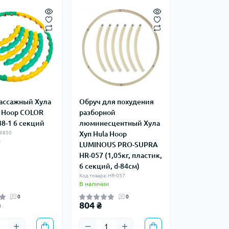
ассажный Хула
Обруч для похудения
a Hoop COLOR
разборной
88-1 6 секций
люминесцентный Хула
 9850
Хуп Hula Hoop
и
LUMINOUS PRO-SUPRA
HR-057 (1,05кг, пластик,
6 секций, d-84см)
Код товара: HR-057
В наличии
0
0
₴
804 ₴