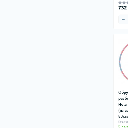
732
Обру
разб
Hula
(плас
83см
Код то
В нал