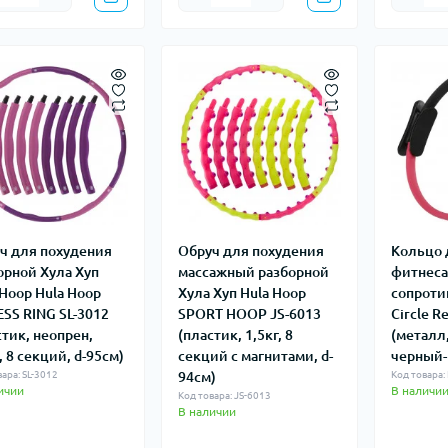
ч для похудения
Обруч для похудения
Кольцо 
орной Хула Хуп
массажный разборной
фитнеса
 Hoop Hula Hoop
Хула Хуп Hula Hoop
сопроти
ESS RING SL-3012
SPORT HOOP JS-6013
Circle R
стик, неопрен,
(пластик, 1,5кг, 8
(металл,
, 8 секций, d-95см)
секций с магнитами, d-
черный-
ара: SL-3012
94см)
Код товара: 
ичии
В наличи
Код товара: JS-6013
В наличии