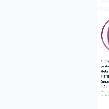
Аксессуары, сувениры
Туристические аксессуары
Нунчаку
Горелки, печки и аксессуары
Сумки туристические
Масла
Топоры, мачете, лопатки
Канистры для воды
Питьевые системы (гидраторы)
Обру
разб
Туристические контейнеры
Hula
Туристические холодильники
FITN
(пла
Грелки для рук и ног
1,2кг
Зарядные станции, батареи питания
Код тов
В нал