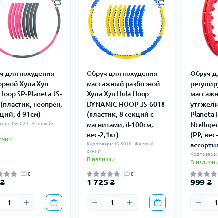
ч для похудения
Обруч для похудения
Обруч д
орной Хула Хуп
массажный разборной
регули
Hoop SP-Planeta JS-
Хула Хуп Hula Hoop
массажн
 (пластик, неопрен,
DYNAMIC HOOP JS-6018
утяжели
кций, d-91см)
(пластик, 8 секций с
Planeta 
вара: JS-6023_Розовый-
магнитами, d-100см,
Ntellige
вес-2,1кг)
(PP, вес
ичии
Код товара: JS-6018_Желтый-
ассорти
синий
Код товара
В наличии
В наличи
0
0
 ₴
1 725 ₴
999 ₴