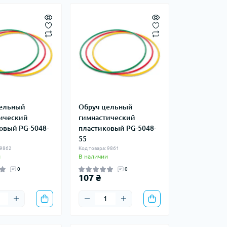
цельный
Обруч цельный
ический
гимнастический
овый PG-5048-
пластиковый PG-5048-
55
 9862
Код товара: 9861
и
В наличии
0
0
107 ₴