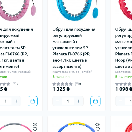
ч для похудения
Обруч для похудения
Обруч д
лируемый
регулируемый
регули
ажный с
массажный с
массажн
елителем SP-
утяжелителем SP-
утяжели
ta FI-0766 (PP,
Planeta FI-0766 (PP,
Planeta 
,1кг, цвета в
вес-1,1кг, цвета в
Hoop (PP
ртименте)
ассортименте)
цвета в
вара: FI-0766_Розовый
Код товара: FI-0766_Голубой
Код товара:
ичии
В наличии
В наличи
0
0
5 ₴
1 325 ₴
1 098 