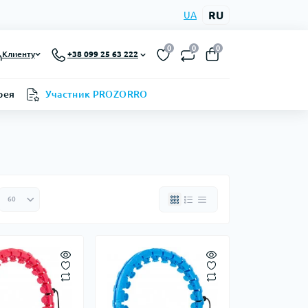
RU
UA
0
0
0
Клиенту
+38 099 25 63 222
рея
Участник PROZORRO