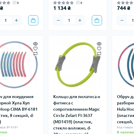
0
0
 ₴
1 134 ₴
744 ₴
ч для похудения
Кольцо для пилатеса и
Обруч д
орной Хула Хуп
фитнеса с
разборн
 Hoop CIMA BY-6181
сопротивлением Magic
Hula Hoo
тик, 8 секций, d-
Circle Zelart FI-3637
(пластик
)
(MD1459) (пластик,
секций, 
вара: BY-6181
стекло волокно, d-
Код товара:
ичии
В наличи