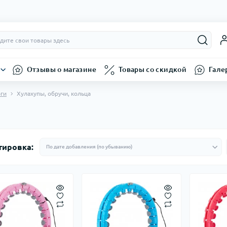
Отзывы о магазине
Товары со скидкой
Гале
оги
Хулахупы, обручи, кольца
тировка: