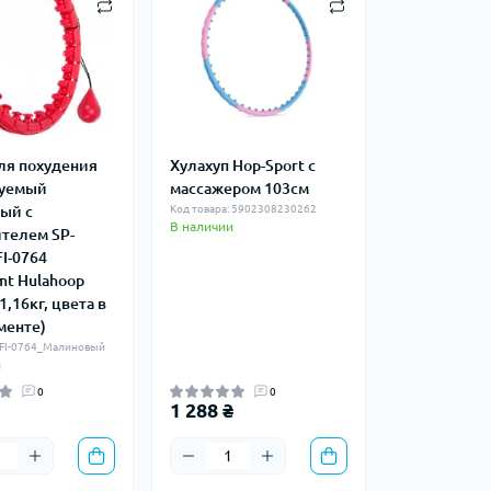
ля похудения
Хулахуп Hop-Sport с
руемый
массажером 103см
ый с
Код товара: 5902308230262
В наличии
телем SP-
FI-0764
mt Hulahoop
-1,16кг, цвета в
менте)
: FI-0764_Малиновый
и
0
0
1 288 ₴