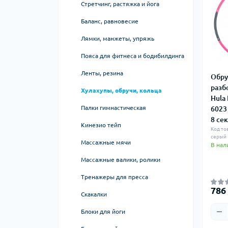
Силовые станции Force USA
Вертикальные тренажеры
Стретчинг, растяжка и йога
Восстановленные гребные
Рукояти для тяг
(вертиконы)
тренажеры б/у
Столы для армрестлинга
Баланс, равновесие
Лавки и стойки для гантелей, дисков,
грифов, гирь, инвентаря
Лямки, манжеты, упряжь
Пояса для фитнеса и бодибилдинга
Ленты, резина
Обру
разб
Хулахупы, обручи, кольца
Hula 
Палки гимнастическая
6023
8 се
Кинезио тейп
Код то
серый
Массажные мячи
В нал
Массажные валики, ролики
Тренажеры для пресса
786
Скакалки
Блоки для йоги