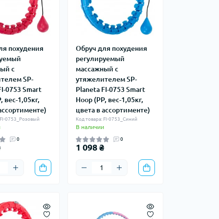
ля похудения
Обруч для похудения
руемый
регулируемый
ый с
массажный с
телем SP-
утяжелителем SP-
FI-0753 Smart
Planeta FI-0753 Smart
, вес-1,05кг,
Hoop (PP, вес-1,05кг,
 ассортименте)
цвета в ассортименте)
 FI-0753_Розовый
Код товара: FI-0753_Синий
и
В наличии
0
0
₴
1 098 ₴