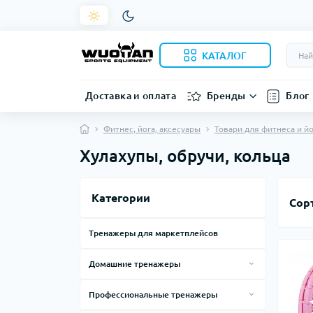
КАТАЛОГ
Доставка и оплата
Бренды
Блог
Фитнес, йога, аксесуары
Товари для фитнеса и й
Хулахупы, обручи, кольца
Категории
Сор
Тренажеры для маркетплейсов
Домашние тренажеры
Силовые тренажеры для дома
Профессиональные тренажеры
Тренажеры, лавки, стойки
Смарт зеркала
Силовые тренажеры по