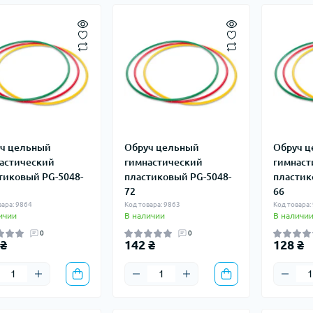
ч цельный
Обруч цельный
Обруч 
астический
гимнастический
гимнаст
тиковый PG-5048-
пластиковый PG-5048-
пластик
72
66
вара: 9864
Код товара: 9863
Код товара:
ичии
В наличии
В наличи
0
0
 ₴
142 ₴
128 ₴