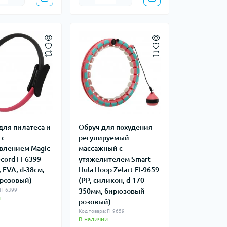
для пилатеса и
Обруч для похудения
 с
регулируемый
влением Magic
массажный с
ecord FI-6399
утяжелителем Smart
 EVA, d-38см,
Hula Hoop Zelart FI-9659
розовый)
(PP, силикон, d-170-
FI-6399
350мм, бирюзовый-
и
розовый)
Код товара: FI-9659
В наличии