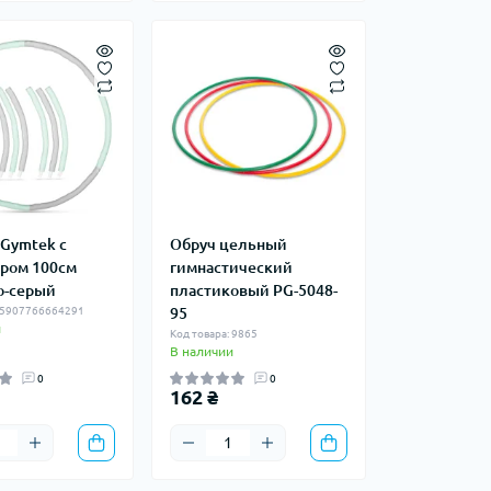
 Gymtek с
Обруч цельный
ром 100см
гимнастический
о-серый
пластиковый PG-5048-
: 5907766664291
95
и
Код товара: 9865
В наличии
0
0
162 ₴