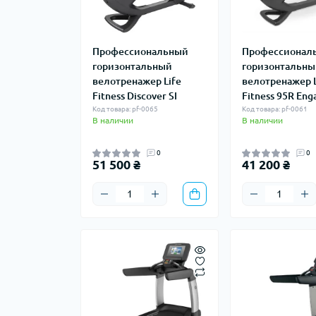
Профессиональный
Профессионал
горизонтальный
горизонтальн
велотренажер Life
велотренажер L
Fitness Discover SI
Fitness 95R Eng
Код товара: pf-0065
Код товара: pf-0061
В наличии
В наличии
0
0
51 500 ₴
41 200 ₴