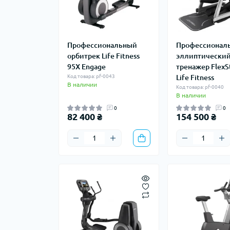
Профессиональный
Профессионал
орбитрек Life Fitness
эллиптический
95X Engage
тренажер FlexSt
Код товара: pf-0043
Life Fitness
В наличии
Код товара: pf-0040
В наличии
0
0
82 400 ₴
154 500 ₴