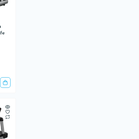
Топоры, мачете, лопатки
Канистры для воды
Питьевые системы (гидраторы)
я
Туристические контейнеры
ife
Туристические холодильники
Грелки для рук и ног
Зарядные станции, батареи питания