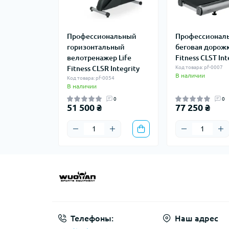
Профессиональный
Профессионал
горизонтальный
беговая дорожк
велотренажер Life
Fitness CLST Int
Fitness CLSR Integrity
Код товара: pf-0007
В наличии
Код товара: pf-0054
В наличии
0
0
51 500 ₴
77 250 ₴
Телефоны:
Наш адрес