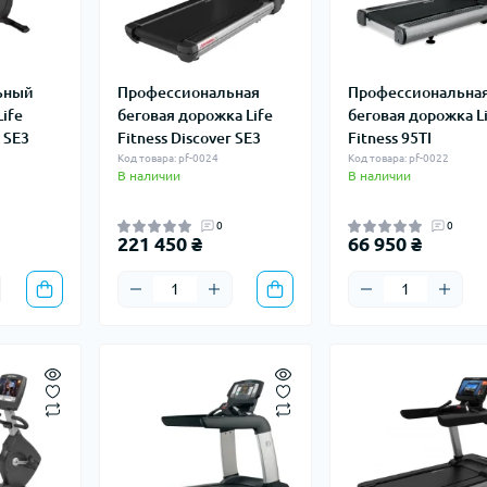
ьный
Профессиональная
Профессиональна
ife
беговая дорожка Life
беговая дорожка L
r SE3
Fitness Discover SE3
Fitness 95TI
Код товара: pf-0024
Код товара: pf-0022
В наличии
В наличии
0
0
221 450 ₴
66 950 ₴