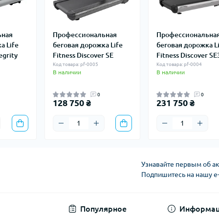
ьная
Профессиональная
Профессиональна
а Life
беговая дорожка Life
беговая дорожка L
egrity
Fitness Discover SE
Fitness Discover SE
Код товара: pf-0005
Код товара: pf-0004
В наличии
В наличии
0
0
128 750 ₴
231 750 ₴
Узнавайте первым об ак
Подпишитесь на нашу e
Политика конфиден
Популярное
Информа