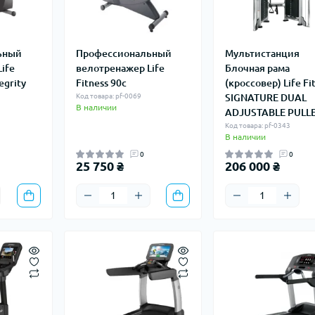
ьный
Профессиональный
Мультистанция
ife
велотренажер Life
Блочная рама
egrity
Fitness 90c
(кроссовер) Life Fi
Код товара: pf-0069
SIGNATURE DUAL
В наличии
ADJUSTABLE PULL
Код товара: pf-0343
В наличии
0
0
25 750 ₴
206 000 ₴