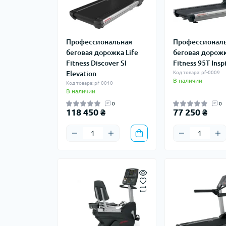
Профессиональная
Профессионал
беговая дорожка Life
беговая дорожк
Fitness Discover SI
Fitness 95T Insp
Elevation
Код товара: pf-0009
В наличии
Код товара: pf-0010
В наличии
0
0
118 450 ₴
77 250 ₴