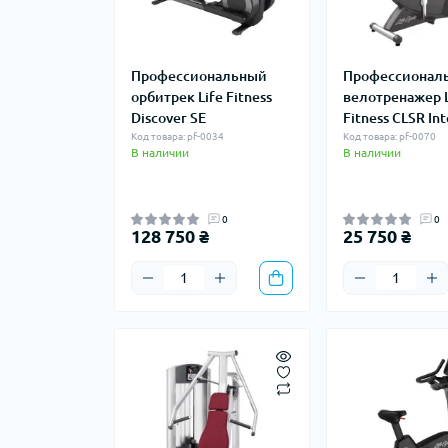
Профессиональный
Профессионал
орбитрек Life Fitness
велотренажер L
Discover SE
Fitness CLSR Int
Код товара: pf-0034
Код товара: pf-0070
В наличии
В наличии
0
0
128 750 ₴
25 750 ₴