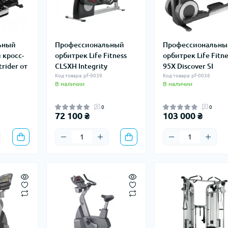
ьный
Профессиональный
Профессиональны
 кросс-
орбитрек Life Fitness
орбитрек Life Fitne
rider от
CLSXH Integrity
95X Discover SI
Код товара: pf-0039
Код товара: pf-0036
В наличии
В наличии
0
0
72 100 ₴
103 000 ₴