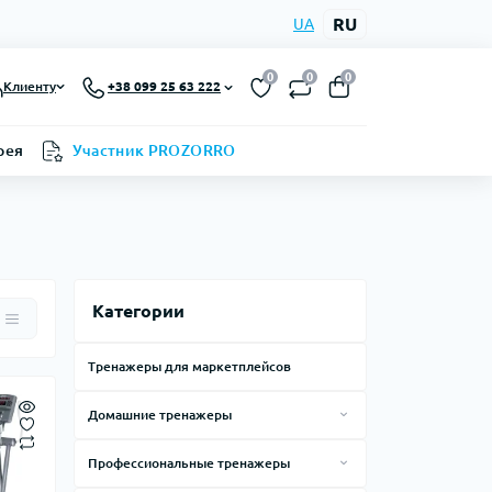
RU
UA
0
0
0
Клиенту
+38 099 25 63 222
рея
Участник PROZORRO
Категории
Тренажеры для маркетплейсов
Домашние тренажеры
Силовые тренажеры для дома
Профессиональные тренажеры
Тренажеры, лавки, стойки
Смарт зеркала
Силовые тренажеры по