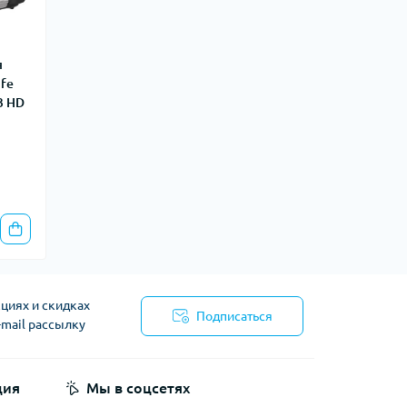
я
ife
3 HD
циях и скидках
Подписаться
-mail рассылку
циальности
ция
Мы в соцсетях