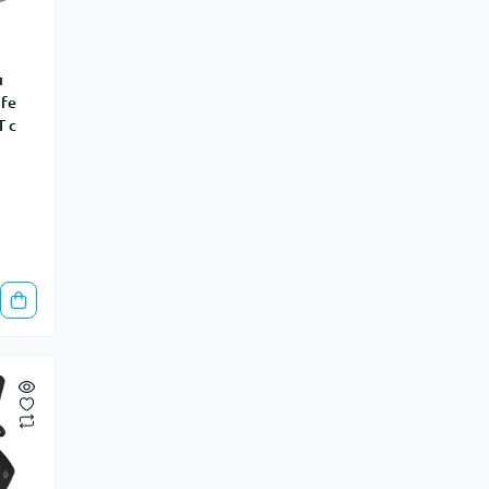
я
ife
T с