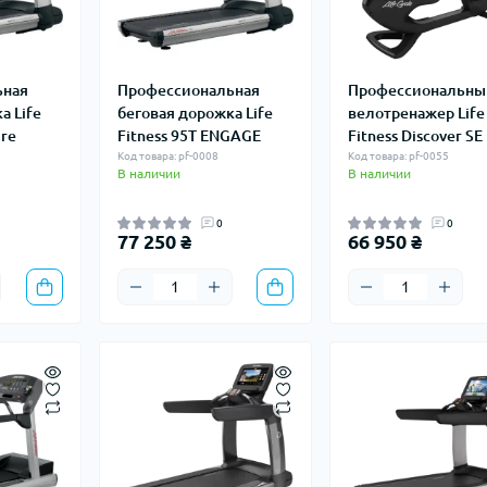
ьная
Профессиональная
Профессиональны
а Life
беговая дорожка Life
велотренажер Life
ire
Fitness 95T ENGAGE
Fitness Discover SE
Код товара: pf-0008
Код товара: pf-0055
В наличии
В наличии
0
0
77 250 ₴
66 950 ₴