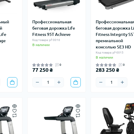
ьный
Профессиональная
Профессиональна
ый
беговая дорожка Life
беговая дорожка L
ife
Fitness 95T Achieve
Fitness Integrity SS
age
Код товара: pf-0016
премиальной
В наличии
консолью SE3 HD
Код товара: pf-0015
В наличии
0
0
77 250 ₴
283 250 ₴