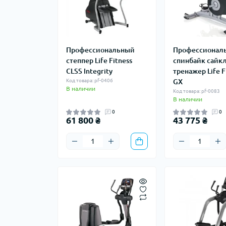
Профессиональный
Профессионал
степпер Life Fitness
спинбайк сайкл
CLSS Integrity
тренажер Life F
Код товара: pf-0406
GX
В наличии
Код товара: pf-0083
В наличии
0
0
61 800 ₴
43 775 ₴