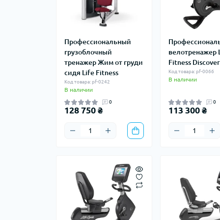
Профессиональный
Профессионал
грузоблочный
велотренажер L
тренажер Жим от груди
Fitness Discove
сидя Life Fitness
Код товара: pf-0066
В наличии
Код товара: pf-0242
В наличии
0
0
128 750 ₴
113 300 ₴