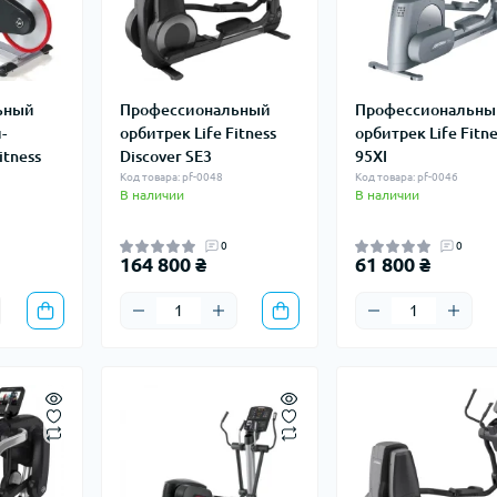
ьный
Профессиональный
Профессиональны
-
орбитрек Life Fitness
орбитрек Life Fitne
itness
Discover SE3
95XI
Код товара: pf-0048
Код товара: pf-0046
В наличии
В наличии
0
0
164 800 ₴
61 800 ₴