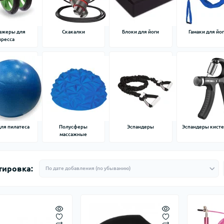
ажеры для
Скакалки
Блоки для йоги
Гамаки для йо
пресса
ля пилатеса
Полусферы
Эспандеры
Эспандеры кист
массажные
тировка: