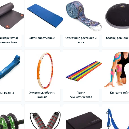
и (карематы)
Маты спортивные
Стретчинг, растяжка и
Баланс, равнове
тнеса и йоги
йога
ы, резина
Хулахупы, обручи,
Палки
Кинезио тей
кольца
гимнастическая