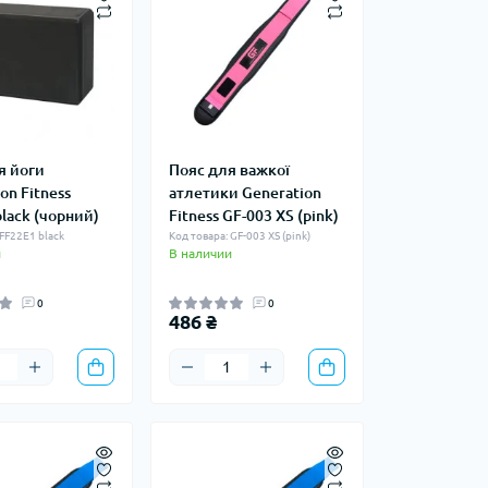
я йоги
Пояс для важкої
on Fitness
атлетики Generation
lack (чорний)
Fitness GF-003 XS (pink)
 FF22E1 black
Код товара: GF-003 XS (pink)
и
В наличии
0
0
486 ₴