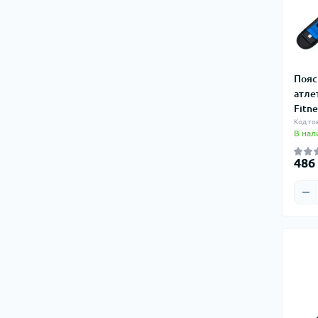
Аксессуары, сувениры
Туристические аксессуары
Нунчаку
Горелки, печки и аксессуары
Сумки туристические
Пояс
атле
Масла
Fitne
Топоры, мачете, лопатки
Код тов
В нал
Канистры для воды
486
Питьевые системы (гидраторы)
Туристические контейнеры
Туристические холодильники
Грелки для рук и ног
Зарядные станции, батареи питания