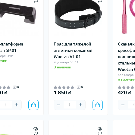
-платформа
Пояс для тяжелой
Скакалк
an SP.01
атлетики кожаный
кроссфи
ара: SP.01
Wuotan VL.01
подшип
ичии
Код товара: VL.01
стальны
В наличии
Wuotan 
Код товара:
В наличи
0
0
0 ₴
1 850 ₴
420 ₴