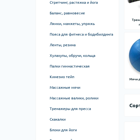
Силовые станции Force USA
Вертикальные тренажеры
Стретчинг, растяжка и йога
Восстановленные гребные
Рукояти для тяг
(вертиконы)
тренажеры б/у
Столы для армрестлинга
Баланс, равновесие
Лавки и стойки для гантелей, дисков,
Трен
грифов, гирь, инвентаря
Лямки, манжеты, упряжь
Пояса для фитнеса и бодибилдинга
Ленты, резина
Хулахупы, обручи, кольца
Палки гимнастическая
Кинезио тейп
Мячи д
Массажные мячи
Массажные валики, ролики
Сор
Тренажеры для пресса
Скакалки
Блоки для йоги