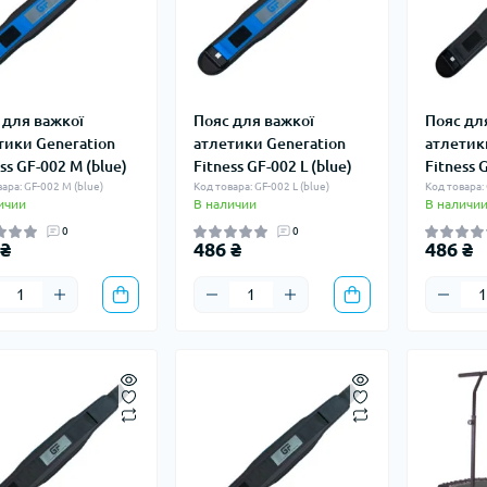
 для важкої
Пояс для важкої
Пояс дл
тики Generation
атлетики Generation
атлетик
ss GF-002 M (blue)
Fitness GF-002 L (blue)
Fitness 
ара: GF-002 M (blue)
Код товара: GF-002 L (blue)
Код товара: 
ичии
В наличии
В наличи
0
0
 ₴
486 ₴
486 ₴