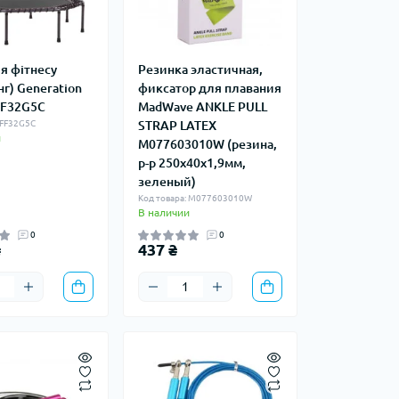
я фітнесу
Резинка эластичная,
г) Generation
фиксатор для плавания
 FF32G5C
MadWave ANKLE PULL
 FF32G5C
STRAP LATEX
и
M077603010W (резина,
р-р 250х40х1,9мм,
зеленый)
Код товара: M077603010W
В наличии
0
0
₴
437 ₴