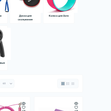
ги
Диски для
Колесо для йоги
скольжения
евые