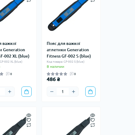
я важкої
Пояс для важкої
и Generation
атлетики Generation
GF-002 XL (blue)
Fitness GF-002 S (blue)
GF-002 XL (blue)
Код товара: GF-002 S (blue)
и
В наличии
0
0
486 ₴