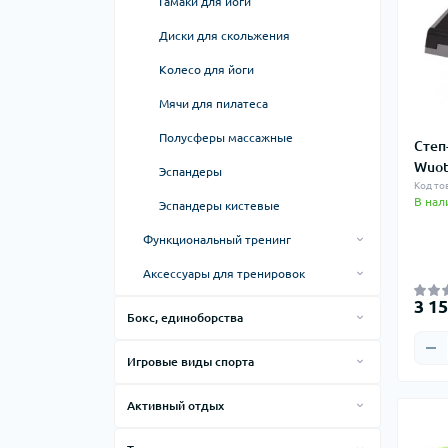
Гамаки для йоги
Диски для скольжения
Колесо для йоги
Мячи для пилатеса
Полусферы массажные
Степ
Wuot
Эспандеры
Код тов
В нал
Эспандеры кистевые
Функциональный тренинг
Петли, кольца, тренировочные
Аксессуары для тренировок
системы
Бутылки для воды, термочашки,
3 15
Бокс, единоборства
Упоры для отжиманий
термокружки
Ринги для бокса
Медбол, слэмбол, волбол
Тальк гимнастический
Игровые виды спорта
Клетки MMA
Доска для отжиманий
Перчатки для тренировок
Настольный теннис
Активный отдых
Мешки
Теннисные столы
Координационная лестница
Налокотники, наколенники, бандаж
Товары для бейсбола
Товары для плавания
Груши для бокса
Ракетки