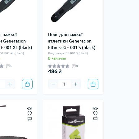
я важкої
Пояс для важкої
и Generation
атлетики Generation
GF-001 XL (black)
Fitness GF-001 S (black)
GF-001 XL (black)
Код товара: GF-001 S (black)
и
В наличии
0
0
486 ₴