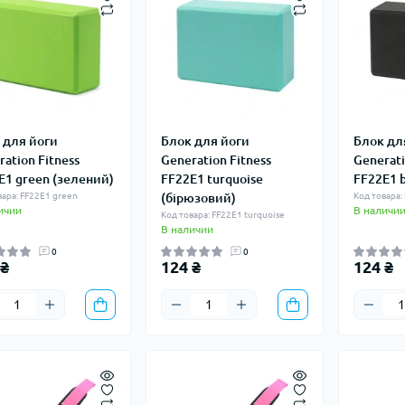
 для йоги
Блок для йоги
Блок дл
ation Fitness
Generation Fitness
Generati
E1 green (зелений)
FF22E1 turquoise
FF22E1 b
вара: FF22E1 green
(бірюзовий)
Код товара:
ичии
В наличи
Код товара: FF22E1 turquoise
В наличии
0
0
 ₴
124 ₴
124 ₴