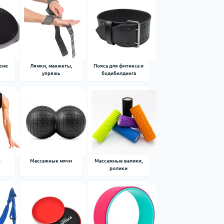
сие
Лямки, манжеты,
Пояса для фитнеса и
упряжь
бодибилдинга
п
Массажные мячи
Массажные валики,
ролики