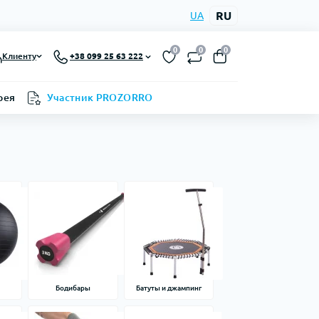
RU
UA
0
0
0
Клиенту
+38 099 25 63 222
рея
Участник PROZORRO
Бодибары
Батуты и джампинг