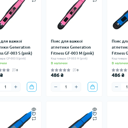
 для важкої
Пояс для важкої
Пояс дл
тики Generation
атлетики Generation
атлетик
ss GF-003 S (pink)
Fitness GF-003 M (pink)
Fitness 
ара: GF-003 S (pink)
Код товара: GF-003 M (pink)
Код товара: 
ичии
В наличии
В наличи
0
0
 ₴
486 ₴
486 ₴