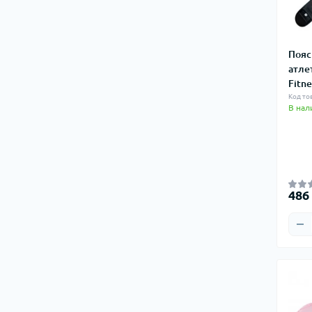
Пояс
атле
Fitne
Код тов
В нал
486