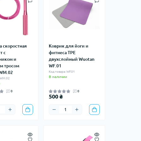
а скоростная
Коврик для йоги и
т с
фитнеса TPE
ником и
двухслойный Wuotan
м тросом
WF.01
WM.02
Код товара: WF.01
В наличии
 WM.02
и
0
0
500 ₴