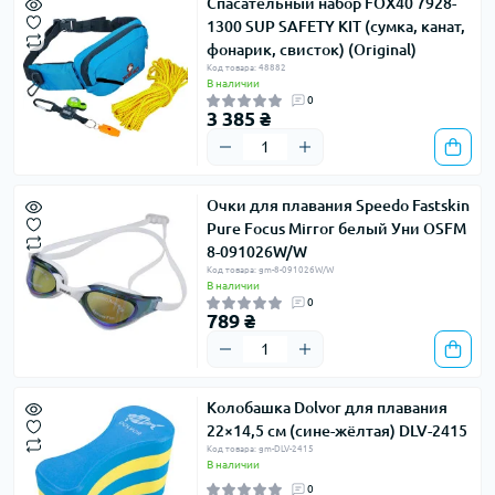
Спасательный набор FOX40 7928-
1300 SUP SAFETY KIT (сумка, канат,
фонарик, свисток) (Original)
Код товара: 48882
В наличии
0
3 385 ₴
Очки для плавания Speedo ​​Fastskin
Pure Focus Mirror белый Уни OSFM
8-091026W/W
Код товара: gm-8-091026W/W
В наличии
0
789 ₴
Колобашка Dolvor для плавания
22×14,5 см (сине-жёлтая) DLV-2415
Код товара: gm-DLV-2415
В наличии
0