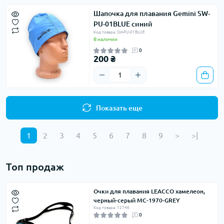
Шапочка для плавания Gemini SW-
PU-01BLUE синий
Код товара: SW-PU-01BLUE
В наличии
0
200 ₴
Показать еще
1
2
3
4
5
6
7
8
9
>
>|
Топ продаж
Очки для плавания LEACCO хамелеон,
черный-серый MC-1970-GREY
Код товара: 12746
0