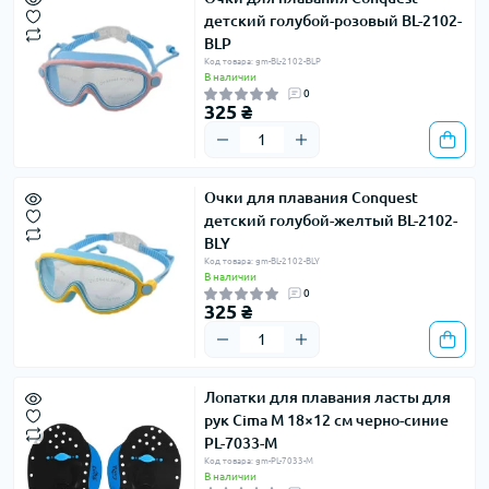
детский голубой-розовый BL-2102-
BLP
Код товара: gm-BL-2102-BLP
В наличии
0
325 ₴
Очки для плавания Conquest
детский голубой-желтый BL-2102-
BLY
Код товара: gm-BL-2102-BLY
В наличии
0
325 ₴
Лопатки для плавания ласты для
рук Cima M 18×12 см черно-синие
PL-7033-M
Код товара: gm-PL-7033-M
В наличии