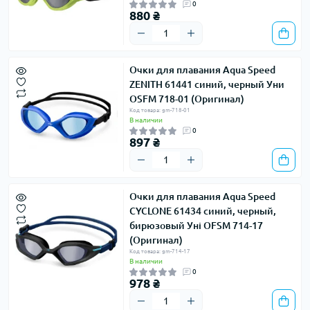
0
880 ₴
Очки для плавания Aqua Speed ​​
ZENITH 61441 синий, черный Уни
OSFM 718-01 (Оригинал)
Код товара: gm-718-01
В наличии
0
897 ₴
Очки для плавания Aqua Speed ​​
CYCLONE 61434 синий, черный,
бирюзовый Уні OFSM 714-17
(Оригинал)
Код товара: gm-714-17
В наличии
0
978 ₴