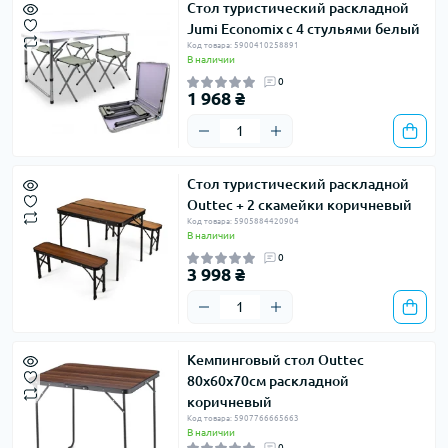
Стол туристический раскладной
Jumi Economix с 4 стульями белый
Код товара: 5900410258891
В наличии
0
1 968 ₴
Стол туристический раскладной
Outtec + 2 скамейки коричневый
Код товара: 5905884420904
В наличии
0
3 998 ₴
Кемпинговый стол Outtec
80x60x70см раскладной
коричневый
Код товара: 5907766665663
В наличии
0