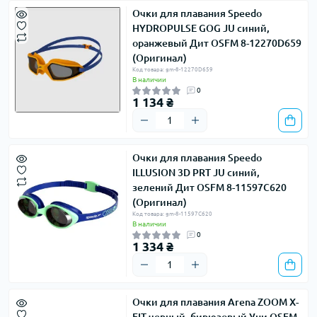
Очки для плавания Speedo
HYDROPULSE GOG JU синий,
оранжевый Дит OSFM 8-12270D659
(Оригинал)
Код товара: gm-8-12270D659
В наличии
0
1 134 ₴
Очки для плавания Speedo
ILLUSION 3D PRT JU синий,
зелений Дит OSFM 8-11597C620
(Оригинал)
Код товара: gm-8-11597C620
В наличии
0
1 334 ₴
Очки для плавания Arena ZOOM X-