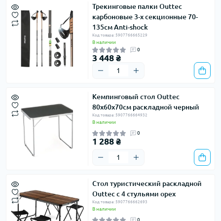
Трекинговые палки Outtec
карбоновые 3-х секционные 70-
135см Anti-shock
Код товара: 5907766665229
В наличии
0
3 448 ₴
Кемпинговый стол Outtec
80x60x70см раскладной черный
Код товара: 5907766664932
В наличии
0
1 288 ₴
Стол туристический раскладной
Outtec с 4 стульями орех
Код товара: 5907766662693
В наличии
0