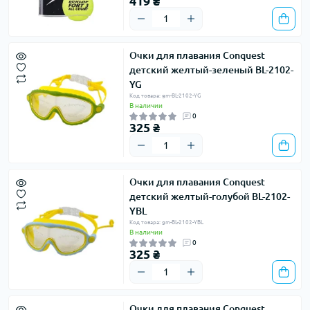
419 ₴
Очки для плавания Conquest
детский желтый-зеленый BL-2102-
YG
Код товара: gm-BL-2102-YG
В наличии
0
325 ₴
Очки для плавания Conquest
детский желтый-голубой BL-2102-
YBL
Код товара: gm-BL-2102-YBL
В наличии
0
325 ₴
Очки для плавания Conquest