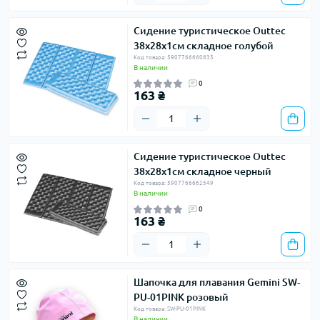
Сидение туристическое Outtec
38x28x1см складное голубой
Код товара: 5907766660835
В наличии
0
163 ₴
Сидение туристическое Outtec
38x28x1см складное черный
Код товара: 5907766662549
В наличии
0
163 ₴
Шапочка для плавания Gemini SW-
PU-01PINK розовый
Код товара: SW-PU-01PINK
В наличии