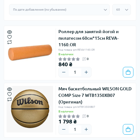
Роллер для занятий йогой и
пилатесом 60см*15см REVA-
1160.OR
Код товара: gm-REVA-1160.OR
В наличии
0
840 ₴
Мяч баскетбольный WILSON GOLD
COMP Size 7 WTB1350XB07
(Оригинал)
Код товара: gm-WTB1350XB07
В наличии
0
1 798 ₴