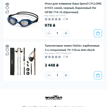
Очки для плавания Aqua Speed ​​CYCLONE
61433 синий, черный, бирюзовый Уні
OFSM 714-10 (Оригинал)
Код товара: gm-714-10
0
978 ₴
Трекинговые палки Outtec карбоновые
3-х секционные 70-135см Anti-shock
Код товара: 5907766665229
0
3 448 ₴