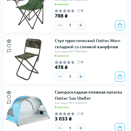
Код товара: 5907766660538
В наличии
0
788 ₴
Стул туристический Outtec Moro
складной со спинкой камуфляж
Код товара: 5907766665632
В наличии
0
478 ₴
Самораскладная пляжная палатка
Outtec Sun Shelter
Код товара: 5907766665014
В наличии
0
3 033 ₴