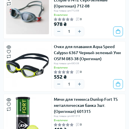
Eclipse 61412 Серо-зеленые
(Оригинал) 712-08
Код товара: gm-712-08
В наличии
0
978 ₴
Очки для плавания Aqua Speed ​​
Calypso 6367 Черный-зеленый Уни
OSFM 083-38 (Оригинал)
Код товара: gm-083-38
В наличии
0
552 ₴
Мячи для тенниса Dunlop Fort TS
металлическая банка 3шт.
(Оригинал) 601315
Код товара: gm-601315
В наличии
0