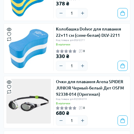
378 ₴
Колобашка Dolvor для плавания
22×11 см (сине-белая) DLV-2211
Код товара: gm-DLV-2211
В наличии
0
330 ₴
Очки для плавания Arena SPIDER
JUNIOR Черный-белый Дет OSFM
92338-014 (Оригинал)
Код товара: gm-92338-014
В наличии
0
680 ₴