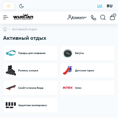
RU
UA
0
Клиенту
Активный отдых
Активный отдых
Товары для плавания
Батуты
Ролики, коньки
Детские горки
Скейт и пенни Борд
Intex
Защитная экипировка