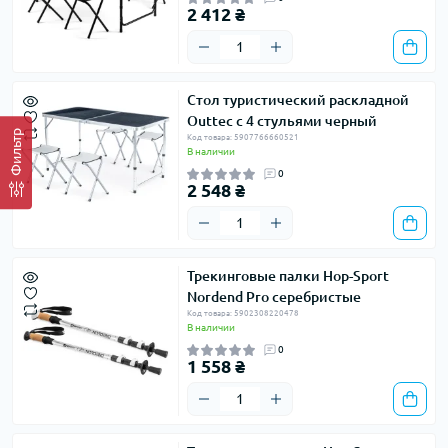
2 412 ₴
Стол туристический раскладной
Outtec с 4 стульями черный
Фильтр
Код товара: 5907766660521
В наличии
0
2 548 ₴
Трекинговые палки Hop-Sport
Nordend Pro серебристые
Код товара: 5902308220478
В наличии
0
1 558 ₴