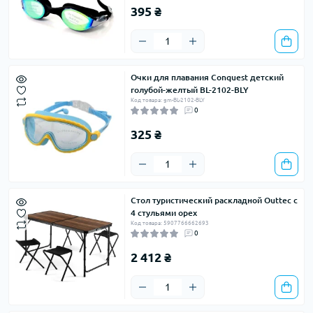
395 ₴
Очки для плавания Conquest детский
голубой-желтый BL-2102-BLY
Код товара: gm-BL-2102-BLY
0
325 ₴
Стол туристический раскладной Outtec с
4 стульями орех
Код товара: 5907766662693
0
2 412 ₴