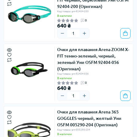
FIT черный, бирюзовый Уни OSFM
92404-200 (Оригинал)
Код товара: gm-92404-200
В наличии
0
640 ₴
Очки для плавания Arena ZOOM X-
FIT темно-зеленый, черный,
зеленый Уни OSFM 92404-056
(Оригинал)
Код товара: gm-92404-056
В наличии
0
640 ₴
Очки для плавания Arena 365
GOGGLES черный, желтый Уни
OSFM 005290-204 (Оригинал)
Код товара: gm-005290-204
В наличии