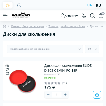
RU
UA
0
Клиенту
Фитнес, йога, аксесуары
Товари для фитнеса и йоги
Диски для 
Диски для скольжения
Диски для скольжения SLIDE
DISCS GEMINI FG-18R
Код товара: 9790
В наличии
0
175 ₴