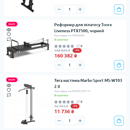
Реформер для пілатесу Toorx
акция
Liveness PTX7500, чорний
Код товара: ins-189860685
В наличии
0
168 823 ₴
-5%
160 382 ₴
Тяга настінна Marbo Sport MS-W103
акция
2.0
Код товара: ins-5903641007115
В наличии
0
12 353 ₴
-5%
11 736 ₴