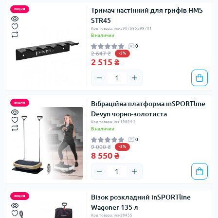
Тримач настінний для грифів HMS
акция
STR45
Код товара: ins-5907695599701
В наличии
0
2 647 ₴
-5%
2 515 ₴
Вібраційна платформа inSPORTline
акция
Devyn чорно-золотиста
Код товара: ins-19894-2
В наличии
0
9 000 ₴
-5%
8 550 ₴
Візок розкладний inSPORTline
акция
Wagoner 135 л
Код товара: ins-28455