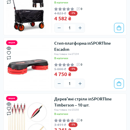
В наличии
0
4 823 ₴
-5%
4 582 ₴
Степ-платформа inSPORTline
акция
Escadon
Код товара: ins-27234
В наличии
0
5 000 ₴
-5%
4 750 ₴
Дерев'яні стріли inSPORTline
акция
Timberson – 10 шт.
Код товара: ins-23250
В наличии
0
3 411 ₴
-5%
3 241 ₴