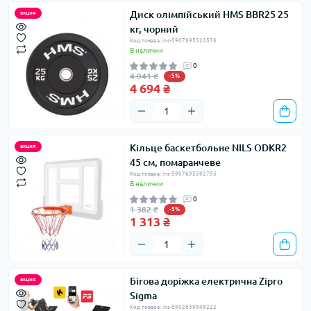
Диск олімпійський HMS BBR25 25
акция
кг, чорний
Код товара: ins-5907695520576
В наличии
0
4 941 ₴
-5%
4 694 ₴
Кільце баскетбольне NILS ODKR2
акция
45 см, помаранчеве
Код товара: ins-5907695592795
В наличии
0
1 382 ₴
-5%
1 313 ₴
Бігова доріжка електрична Zipro
акция
Sigma
Код товара: ins-5902659848222