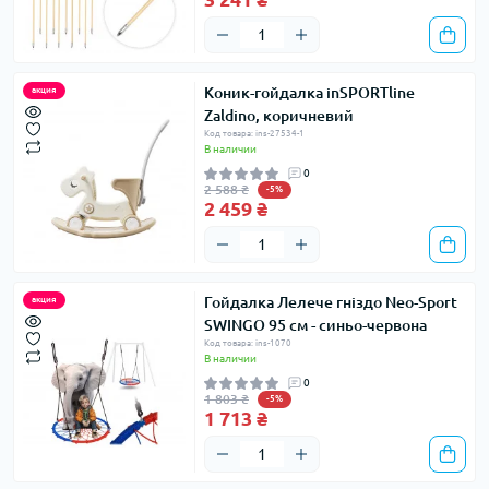
Коник-гойдалка inSPORTline
акция
Zaldino, коричневий
Код товара: ins-27534-1
В наличии
0
2 588 ₴
-5%
2 459 ₴
Гойдалка Лелече гніздо Neo-Sport
акция
SWINGO 95 см - синьо-червона
Код товара: ins-1070
В наличии
0
1 803 ₴
-5%
1 713 ₴