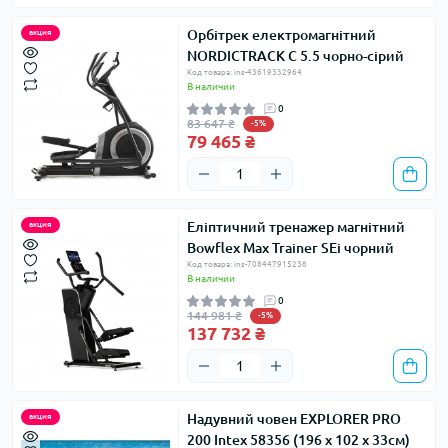
Орбітрек електромагнітний
акция
NORDICTRACK C 5.5 чорно-сірий
Код товара: ins-43619332964
В наличии
0
83 647 ₴
-5%
79 465 ₴
Еліптичний тренажер магнітний
акция
Bowflex Max Trainer SEi чорний
Код товара: ins-708447915238
В наличии
0
144 981 ₴
-5%
137 732 ₴
Надувний човен EXPLORER PRO
акция
200 Intex 58356 (196 x 102 x 33см)