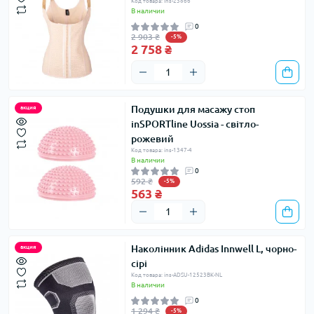
Код товара: ins-23866
В наличии
0
2 903 ₴
-5%
2 758 ₴
Подушки для масажу стоп
акция
inSPORTline Uossia - світло-
рожевий
Код товара: ins-1347-4
В наличии
0
592 ₴
-5%
563 ₴
Наколінник Adidas Innwell L, чорно-
акция
сірі
Код товара: ins-ADSU-12523BK-NL
В наличии
0
1 294 ₴
-5%