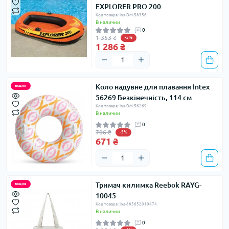
EXPLORER PRO 200
Код товара: ins-DM-58356
В наличии
0
1 353 ₴
-5%
1 286 ₴
Коло надувне для плавання Intex
акция
56269 Безкінечність, 114 см
Код товара: ins-DM-56269
В наличии
0
706 ₴
-5%
671 ₴
Тримач килимка Reebok RAYG-
акция
10045
Код товара: ins-885652010474
В наличии
0