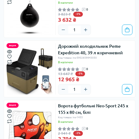
В наличии
0
3 823 ₴
-5%
3 632 ₴
Дорожній холодильник Peme
акция
Expedition 40, 39 л коричневий
Код товара: ins-5902659843050
В наличии
0
13 647 ₴
-5%
12 965 ₴
Ворота футбольні Neo-Sport 245 x
акция
155 x 80 см, білі
Код товара: ins-1455
В наличии
0
2 941 ₴
-5%
2 794 ₴