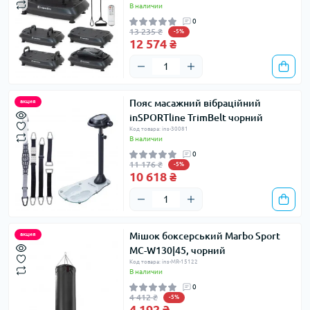
В наличии
0
13 235 ₴
-5%
12 574 ₴
Пояс масажний вібраційний
акция
inSPORTline TrimBelt чорний
Код товара: ins-30081
В наличии
0
11 176 ₴
-5%
10 618 ₴
Мішок боксерський Marbo Sport
акция
MC-W130|45, чорний
Код товара: ins-MR-15122
В наличии
0
4 412 ₴
-5%
4 192 ₴