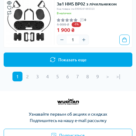
3в1 HMS BP02 з лічильником
Код товара: ins-5908261685323
В наличии
0
1 999 ₴
-5%
1 900 ₴
Показать еще
1
2
3
4
5
6
7
8
9
>
>|
Узнавайте первым об акциях и скидках
Подпишитесь на нашу e-mail рассылку
Подписаться