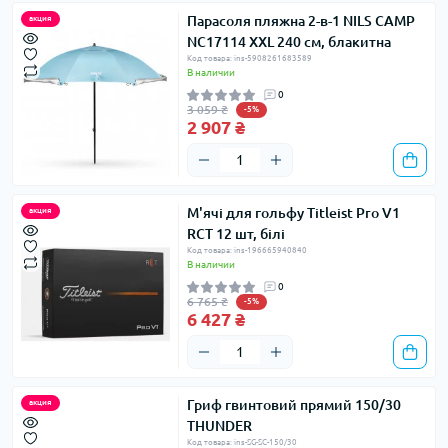
Парасоля пляжна 2-в-1 NILS CAMP
акция
NC17114 XXL 240 см, блакитна
Код товара: ins-5908261683589
В наличии
0
3 059 ₴
-5%
2 907 ₴
М'ячі для гольфу Titleist Pro V1
акция
RCT 12 шт, білі
Код товара: ins-196665940840
В наличии
0
6 765 ₴
-5%
6 427 ₴
Гриф гвинтовий прямий 150/30
акция
THUNDER
Код товара: ins-SG-SC-150/30