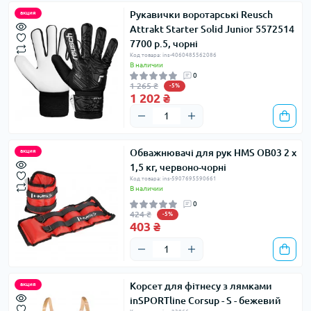
Рукавички воротарські Reusch
акция
Attrakt Starter Solid Junior 5572514
7700 р.5, чорні
Код товара: ins-4060485562086
В наличии
0
1 265 ₴
-5%
1 202 ₴
Обважнювачі для рук HMS OB03 2 x
акция
1,5 кг, червоно-чорні
Код товара: ins-5907695590661
В наличии
0
424 ₴
-5%
403 ₴
Корсет для фітнесу з лямками
акция
inSPORTline Corsup - S - бежевий