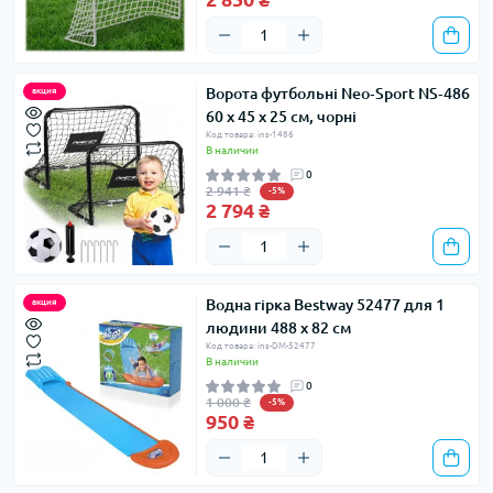
Ворота футбольні Neo‑Sport NS‑486
акция
60 х 45 х 25 см, чорні
Код товара: ins-1486
В наличии
0
2 941 ₴
-5%
2 794 ₴
Водна гірка Bestway 52477 для 1
акция
людини 488 х 82 см
Код товара: ins-DM-52477
В наличии
0
1 000 ₴
-5%
950 ₴