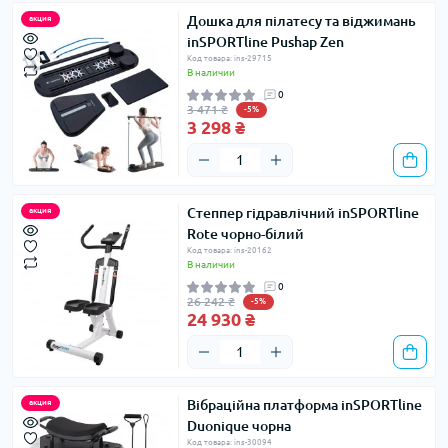
Дошка для пілатесу та віджимань
акция
inSPORTline Pushap Zen
Код товара: ins-29715
В наличии
0
3 471 ₴
-5%
3 298 ₴
Степпер гідравлічний inSPORTline
акция
Rote чорно-білий
Код товара: ins-20162
В наличии
0
26 242 ₴
-5%
24 930 ₴
Вібраційна платформа inSPORTline
акция
Duonique чорна
Код товара: ins-30094