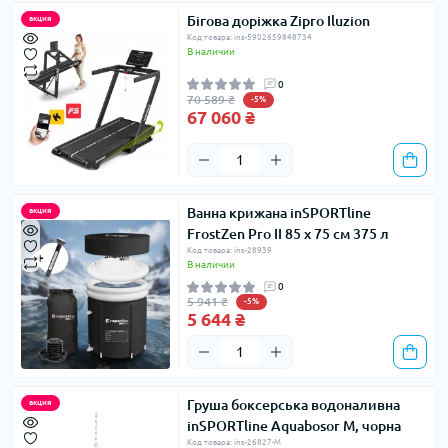
Бігова доріжка Zipro Iluzion
акция
Код товара: ins-5902659848734
В наличии
0
70 589 ₴
-5%
67 060 ₴
Ванна крижана inSPORTline
акция
FrostZen Pro II 85 х 75 см 375 л
Код товара: ins-28939
В наличии
0
5 941 ₴
-5%
5 644 ₴
Груша боксерська водоналивна
акция
inSPORTline Aquabosor M, чорна
Код товара: ins-26827-M