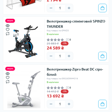
Велотренажер спінінговий SPINZO
акция
THUNDER
Код товара: ins-SPINZO
В наличии
0
25 883 ₴
-5%
24 589 ₴
Велотренажер Zipro Beat DC сіро-
акция
білий
Код товара: ins-5902659844316
В наличии
0
14 412 ₴
-5%
13 692 ₴