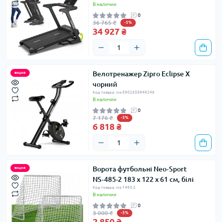
В наличии
0
36 765 ₴
-5%
34 927 ₴
Велотренажер Zipro Eclipse X
акция
чорний
Код товара: ins-5902659848246
В наличии
0
7 176 ₴
-5%
6 818 ₴
Ворота футбольні Neo‑Sport
акция
NS‑485-2 183 х 122 х 61 см, білі
Код товара: ins-1485-2
В наличии
0
3 000 ₴
-5%
2 850 ₴