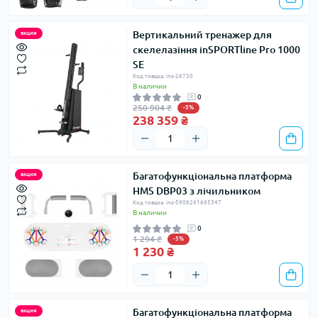
Вертикальний тренажер для
акция
скелелазіння inSPORTline Pro 1000
SE
Код товара: ins-26730
В наличии
0
250 904 ₴
-5%
238 359 ₴
Багатофункціональна платформа
акция
HMS DBP03 з лічильником
Код товара: ins-5908261685347
В наличии
0
1 294 ₴
-5%
1 230 ₴
Багатофункціональна платформа
акция