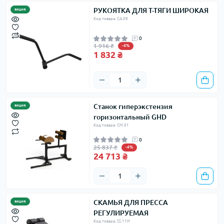
РУКОЯТКА ДЛЯ Т-ТЯГИ ШИРОКАЯ
акция
Код товара: CA.08
0
1 916 ₴
-4%
1 832 ₴
Станок гиперэкстензия
акция
горизонтальный GHD
Код товара: CM.01
0
25 837 ₴
-4%
24 713 ₴
СКАМЬЯ ДЛЯ ПРЕССА
акция
РЕГУЛИРУЕМАЯ
Код товара: SS.11H