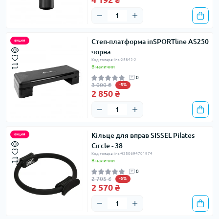
Степ-платформа inSPORTline AS250
акция
чорна
Код товара: ins-25842-2
В наличии
0
3 000 ₴
-5%
2 850 ₴
Кільце для вправ SISSEL Pilates
акция
Circle - 38
Код товара: ins-4250694701974
В наличии
0
2 705 ₴
-5%
2 570 ₴