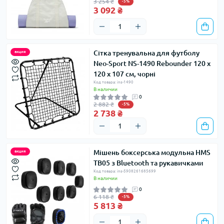
3 254 ₴
-5%
3 092 ₴
Сітка тренувальна для футболу
акция
Neo-Sport NS-1490 Rebounder 120 x
120 х 107 см, чорні
Код товара: ins-1490
В наличии
0
2 882 ₴
-5%
2 738 ₴
Мішень боксерська модульна HMS
акция
TB05 з Bluetooth та рукавичками
Код товара: ins-5908261685699
В наличии
0
6 118 ₴
-5%
5 813 ₴