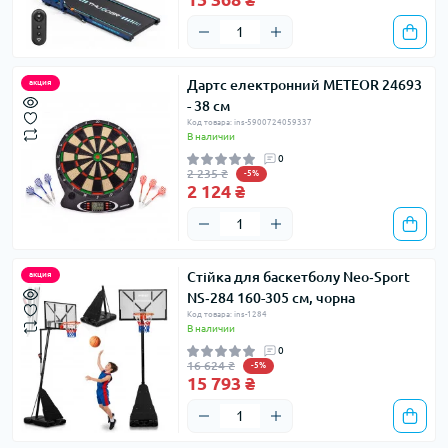
Дартс електронний METEOR 24693
акция
- 38 см
Код товара: ins-5900724059337
В наличии
0
2 235 ₴
-5%
2 124 ₴
Стійка для баскетболу Neo‑Sport
акция
NS‑284 160-305 см, чорна
Код товара: ins-1284
В наличии
0
16 624 ₴
-5%
15 793 ₴