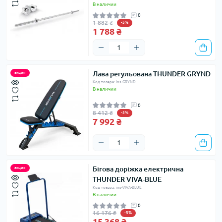
В наличии
0
1 882 ₴
-5%
1 788 ₴
Лава регульована THUNDER GRYND
акция
Код товара: ins-GRYND
В наличии
0
8 412 ₴
-5%
7 992 ₴
Бігова доріжка електрична
акция
THUNDER VIVA-BLUE
Код товара: ins-VIVA-BLUE
В наличии
0
16 176 ₴
-5%
15 368 ₴