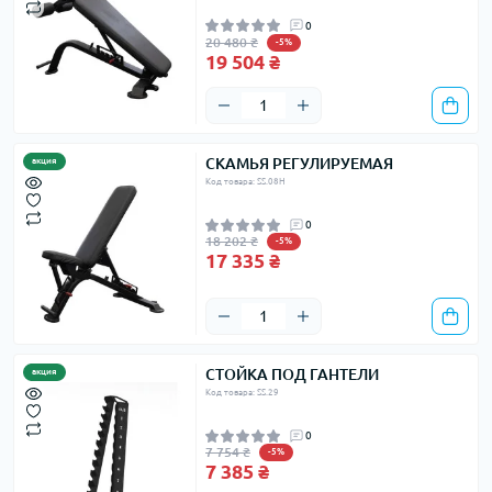
0
20 480 ₴
-5%
19 504 ₴
СКАМЬЯ РЕГУЛИРУЕМАЯ
акция
Код товара: SS.08H
0
18 202 ₴
-5%
17 335 ₴
СТОЙКА ПОД ГАНТЕЛИ
акция
Код товара: SS.29
0
7 754 ₴
-5%
7 385 ₴