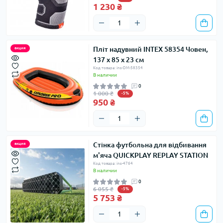
1 230 ₴
Пліт надувний INTEX 58354 Човен,
акция
137 x 85 x 23 см
Код товара: ins-DM-58354
В наличии
0
1 000 ₴
-5%
950 ₴
Стінка футбольна для відбивання
акция
м'яча QUICKPLAY REPLAY STATION
Код товара: ins-4764
В наличии
0
6 055 ₴
-5%
5 753 ₴