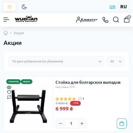
RU
UA
0
Клиенту
Акции
Акции
Стойка для болгарских выпадов
новинка
акция
Код товара: SS.41
1
7 800 ₴
-10%
6 999 ₴