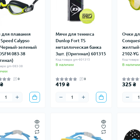
 для плавания
Мячи для тенниса
Очки дл
Speed ​​Calypso
Dunlop Fort TS
Conques
 Черный-зеленый
металлическая банка
желтый-
OSFM 083-38
3шт. (Оригинал) 601315
2102-YG
гинал)
Код товара: gm-601315
Код товара:
В наличии
В наличи
вара: gm-083-38
ичии
0
0
 ₴
419 ₴
325 ₴