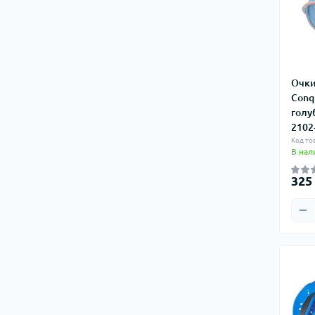
Очки
Conq
голу
2102
Код то
В нал
325