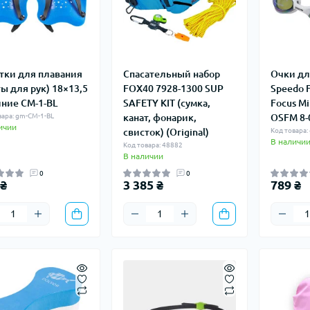
тки для плавания
Спасательный набор
Очки дл
ты для рук) 18×13,5
FOX40 7928-1300 SUP
Speedo ​​
иние CM-1-BL
SAFETY KIT (сумка,
Focus M
вара: gm-CM-1-BL
канат, фонарик,
OSFM 8
ичии
свисток) (Original)
Код товара
В наличи
Код товара: 48882
В наличии
0
0
 ₴
3 385 ₴
789 ₴