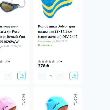
я плавания
Колобашка Dolvor для
Fastskin Pure
плавания 22×14,5 см
irror белый Уни
(сине-жёлтая) DLV-2415
-091026W/W
Код товара: gm-DLV-2415
В наличии
: gm-8-091026W/W
и
0
0
378 ₴