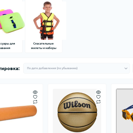
ссуары для
Спасательные
лавания
жилеты и наборы
тировка: