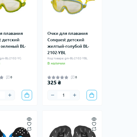
я плавания
Очки для плавания
t детский
Conquest детский
зеленый BL-
желтый-голубой BL-
2102-YBL
 gm-BL-2102-YG
Код товара: gm-BL-2102-YBL
и
В наличии
0
0
325 ₴