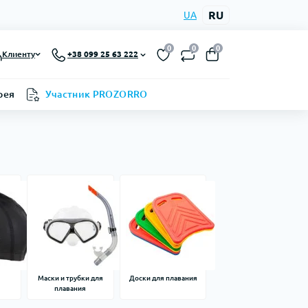
RU
UA
0
0
0
Клиенту
+38 099 25 63 222
рея
Участник PROZORRO
я
Маски и трубки для
Доски для плавания
плавания