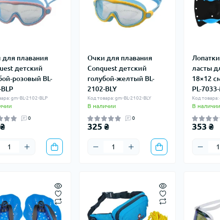
 для плавания
Очки для плавания
Лопатки
uest детский
Conquest детский
ласты д
бой-розовый BL-
голубой-желтый BL-
18×12 с
-BLP
2102-BLY
PL-7033
вара: gm-BL-2102-BLP
Код товара: gm-BL-2102-BLY
Код товара:
ичии
В наличии
В наличи
0
0
 ₴
325 ₴
353 ₴