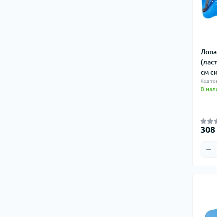
Лопа
(лас
см с
Код то
В нал
308