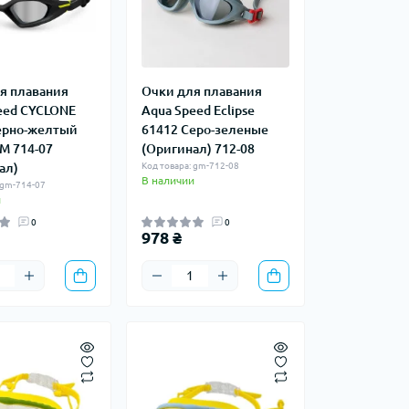
я плавания
Очки для плавания
ed ​​CYCLONE
Aqua Speed ​​Eclipse
ерно-желтый
61412 Серо-зеленые
M 714-07
(Оригинал) 712-08
ал)
Код товара: gm-712-08
В наличии
 gm-714-07
и
0
0
978 ₴