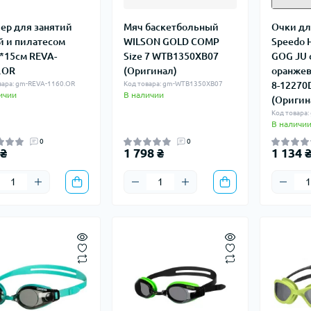
ер для занятий
Мяч баскетбольный
Очки дл
й и пилатесом
WILSON GOLD COMP
Speedo
*15см REVA-
Size 7 WTB1350XB07
GOG JU 
.OR
(Оригинал)
оранже
вара: gm-REVA-1160.OR
Код товара: gm-WTB1350XB07
8-12270
ичии
В наличии
(Оригин
Код товара
В наличи
0
0
 ₴
1 798 ₴
1 134 