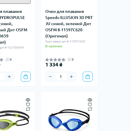
я плавания
Очки для плавания
 HYDROPULSE
Speedo ILLUSION 3D PRT
синий,
JU синий, зелений Дит
вый Дит OSFM
OSFM 8-11597C620
D659
(Оригинал)
ал)
Код товара: gm-8-11597C620
В наличии
: gm-8-12270D659
и
0
0
₴
1 334 ₴