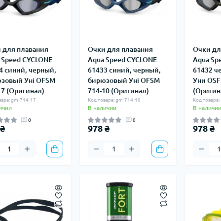
 для плавания
Очки для плавания
Очки дл
 Speed ​​CYCLONE
Aqua Speed ​​CYCLONE
Aqua Spe
4 синий, черный,
61433 синий, черный,
61432 ч
зовый Уні OFSM
бирюзовый Уні OFSM
Уни OSF
17 (Оригинал)
714-10 (Оригинал)
(Оригин
вара: gm-714-17
Код товара: gm-714-10
Код товара:
ичии
В наличии
В наличи
0
0
 ₴
978 ₴
978 ₴