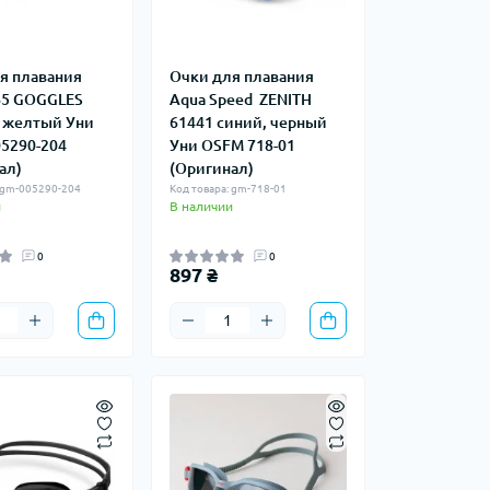
я плавания
Очки для плавания
65 GOGGLES
Aqua Speed ​​ ZENITH
 желтый Уни
61441 синий, черный
5290-204
Уни OSFM 718-01
ал)
(Оригинал)
: gm-005290-204
Код товара: gm-718-01
и
В наличии
0
0
897 ₴