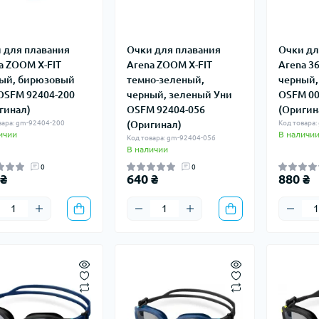
 для плавания
Очки для плавания
Очки дл
a ZOOM X-FIT
Arena ZOOM X-FIT
Arena 3
ый, бирюзовый
темно-зеленый,
черный,
OSFM 92404-200
черный, зеленый Уни
OSFM 00
гинал)
OSFM 92404-056
(Оригин
вара: gm-92404-200
(Оригинал)
Код товара
ичии
В наличи
Код товара: gm-92404-056
В наличии
0
0
 ₴
640 ₴
880 ₴