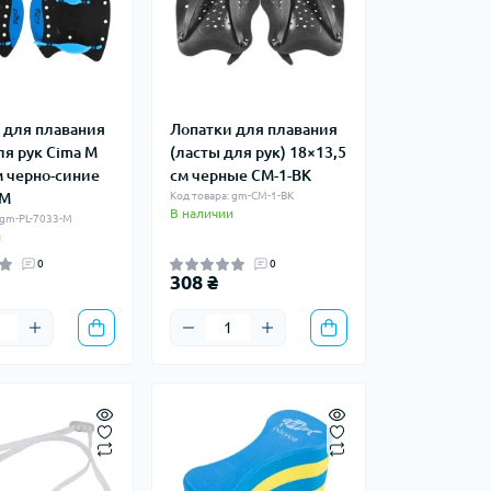
 для плавания
Лопатки для плавания
ля рук Cima M
(ласты для рук) 18×13,5
м черно-синие
см черные CM-1-BK
-M
Код товара: gm-CM-1-BK
В наличии
 gm-PL-7033-M
и
0
0
308 ₴