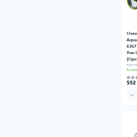
Масла
Топоры, мачете, лопатки
Канистры для воды
Очки
Питьевые системы (гидраторы)
Aqua 
6367
Туристические контейнеры
Уни 
Туристические холодильники
(Ори
Код то
Грелки для рук и ног
В нал
Зарядные станции, батареи питания
552