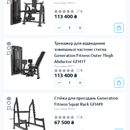
Код товара: GFH19
0
113 400 ₴
Тренажер для відведення
зовнішньої частини стегна
Generation Fitness Outer Thigh
Abductor GFH17
Код товара: GFH17
0
113 400 ₴
Стійка для присідань Generation
Fitness Squat Rack GFH49
Код товара: GFH49
0
67 500 ₴