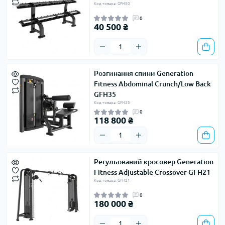
Код товара: GFH50
0
40 500 ₴
Розгинання спини Generation
Fitness Abdominal Crunch/Low Back
GFH35
Код товара: GFH35
0
118 800 ₴
Регульований кросовер Generation
Fitness Adjustable Crossover GFH21
Код товара: GFH21
0
180 000 ₴