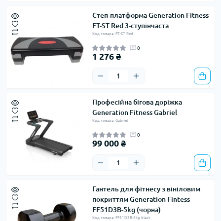
Cтеп-платформа Generation Fitness
FT-ST Red 3-ступінчаста
Код товара: FT-ST Red
0
1 276 ₴
Професійна бігова доріжка
Generation Fitness Gabriel
Код товара: Gabriel
0
99 000 ₴
Гантель для фітнесу з вініловим
покриттям Generation Fintess
FF51D3B-5kg (чорна)
Код товара: FF51D3B-5kg black