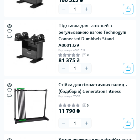
Підставка для гантелей з
регульованою вагою Technogym
Connected Dumbbels Stand
A0001329
Код товара: A0001329
0
81 375 ₴
Стійка для гімнастичних палиць
(бодібарів) Generation Fitness
Код товара: ST-DB
0
11 790 ₴
Замок-пружина для олімпійського