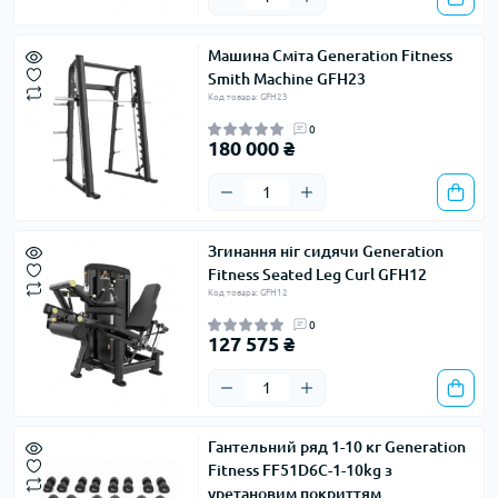
Машина Сміта Generation Fitness
Smith Machine GFH23
Код товара: GFH23
0
180 000 ₴
Згинання ніг сидячи Generation
Fitness Seated Leg Curl GFH12
Код товара: GFH12
0
127 575 ₴
Гантельний ряд 1-10 кг Generation
Fitness FF51D6C-1-10kg з
уретановим покриттям