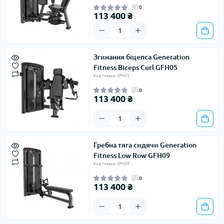
0
113 400 ₴
Згинання біцепса Generation
Fitness Biceps Curl GFH05
Код товара: GFH05
0
113 400 ₴
Гребна тяга сидячи Generation
Fitness Low Row GFH09
Код товара: GFH09
0
113 400 ₴