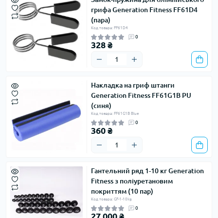
грифа Generation Fitness FF61D4
(пара)
Код товара: FF61D4
0
328 ₴
Накладка на гриф штанги
Generation Fitness FF61G1B PU
(синя)
Код товара: FF61G1B Blue
0
360 ₴
Гантельний ряд 1-10 кг Generation
Fitness з поліуретановим
покриттям (10 пар)
Код товара: GF-1-10kg
0
27 000 ₴