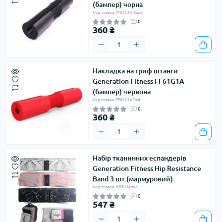
(бампер) чорна
Код товара: FF61G1A Black
0
360 ₴
Накладка на гриф штанги
Generation Fitness FF61G1A
(бампер) червона
Код товара: FF61G1A Red
0
360 ₴
Набір тканинних еспандерів
Generation Fitness Hip Resistance
Band 3 шт (мармуровий)
Код товара: HRB Marble
0
547 ₴