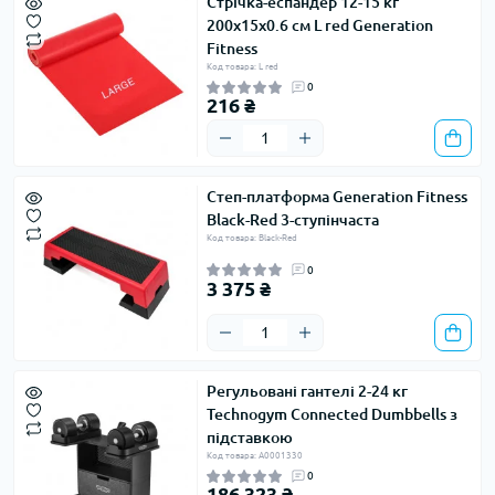
Стрічка-еспандер 12-15 кг
200х15х0.6 см L red Generation
Fitness
Код товара: L red
0
216 ₴
Степ-платформа Generation Fitness
Black-Red 3-ступінчаста
Код товара: Black-Red
0
3 375 ₴
Регульовані гантелі 2-24 кг
Technogym Connected Dumbbells з
підставкою
Код товара: A0001330
0
186 323 ₴