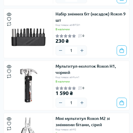
Набір змінних біт (насадок) Roxon 9
шт
Код товара: atl-BITS01
В наличии
0
230 ₴
Мультитул-молоток Roxon H1,
чорний
Код товара: atl-Hum1
В наличии
0
1 590 ₴
Міні мультитул Roxon M2 зі
змінними бітами, сірий
Код товара: atl-M2