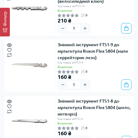
(велосипедний ключ)
Код товара: atl-FTS1-10
В наличии
Фильтр
0
210 ₴
Змінний інструмент FTS1-9 до
мультитула Roxon Flex S804 (мале
серрейторне лезо)
Код товара: atl-FTS1-9
В наличии
0
160 ₴
Змінний інструмент FTS1-8 до
мультитула Roxon Flex S804 (шило,
ниткоріз)
Код товара: atl-FTS1-8
В наличии
0
160 ₴