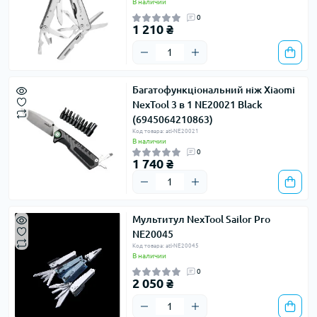
В наличии
0
1 210 ₴
Багатофункціональний ніж Xiaomi
NexTool 3 в 1 NE20021 Black
(6945064210863)
Код товара: atl-NE20021
В наличии
0
1 740 ₴
Мультитул NexTool Sailor Pro
NE20045
Код товара: atl-NE20045
В наличии
0
2 050 ₴