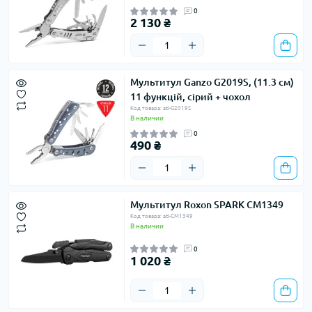
0
2 130 ₴
Мультитул Ganzo G2019S, (11.3 см)
11 функцій, сірий + чохол
Код товара: atl-G2019S
В наличии
0
490 ₴
Мультитул Roxon SPARK CM1349
Код товара: atl-CM1349
В наличии
0
1 020 ₴