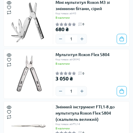
Міні мультитул Roxon M3 зі
змінними бітами, сірий
Код товара: atl-M3
В наличии
0
680 ₴
Мультитул Roxon Flex S804
Код товара: atl-S804G
В наличии
0
3 050 ₴
Змінний інструмент FTL1-8 до
мультитула Roxon Flex S804
(скальпель великий)
Код товара: atl-FTL1-8
В наличии
0