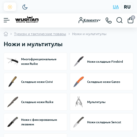
RU
UA
0
Клиенту
Туризм и тактические товары
Ножи и мультитулы
Ножи и мультитулы
Многофункциональные
Ножи складные Firebird
ножи Ruike
Складные ножи Civivi
Складные ножи Ganzo
Складные ножи Ruike
Мультитулы
Ножи с фиксированным
Ножи складные Sencut
лезвием