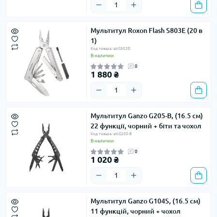
Мультитул Roxon Flash S803E (20 в
1)
Код товара: atl-S803E
В наличии
0
1 880 ₴
Мультитул Ganzo G205-B, (16.5 см)
22 функції, чорний + біти та чохол
Код товара: atl-G205-B
В наличии
0
1 020 ₴
Мультитул Ganzo G104S, (16.5 см)
11 функцій, чорний + чохол