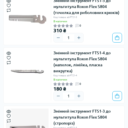
Змінний інструмент FTS1-5 до
мультитула Roxon Flex S804
(точилка для риболовних крюків)
Код товара: atl-FTS1-5
В наличии
0
310 ₴
Змінний інструмент FTS1-4 до
мультитула Roxon Flex S804
(напилок, лінійка, пласка
викрутка)
Код товара: atl-FTS1-4
В наличии
0
180 ₴
Змінний інструмент FTS1-3 до
мультитула Roxon Flex S804
(стропоріз)
Код товара: atl-FTS1-3