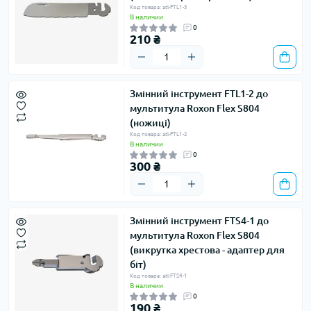
Код товара: atl-FTL1-3
В наличии
0
210 ₴
Змінний інструмент FTL1-2 до
мультитула Roxon Flex S804
(ножиці)
Код товара: atl-FTL1-2
В наличии
0
300 ₴
Змінний інструмент FTS4-1 до
мультитула Roxon Flex S804
(викрутка хрестова - адаптер для
біт)
Код товара: atl-FTS4-1
В наличии
0
190 ₴