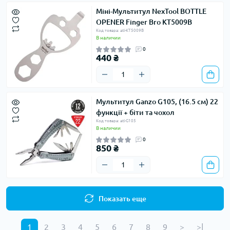
Міні-Мультитул NexTool BOTTLE
OPENER Finger Bro KT5009B
Код товара: atl-KT5009B
В наличии
0
440 ₴
Мультитул Ganzo G105, (16.5 см) 22
функції + біти та чохол
Код товара: atl-G105
В наличии
0
850 ₴
Показать еще
1
2
3
4
5
6
7
8
9
>
>|