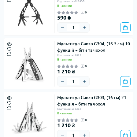
Код товара: atl-G104S-B
В наличии
0
590 ₴
Мультитул Ganzo G304, (16.5 см) 10
функцій + біти та чохол
Код товара: atl-G304
В наличии
0
1 210 ₴
Мультитул Ganzo G303, (16 см) 21
функція + біти та чохол
Код товара: atl-G303
В наличии
0
1 210 ₴