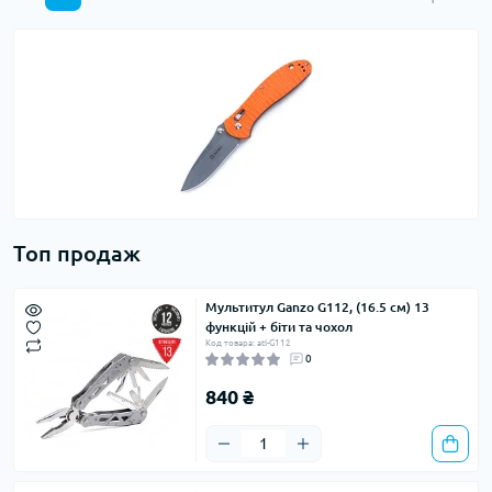
Топ продаж
Мультитул Ganzo G112, (16.5 см) 13
функцій + біти та чохол
Код товара: atl-G112
0
840 ₴