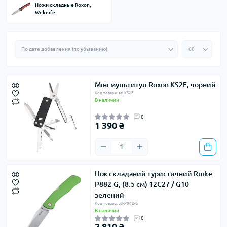
Ножи складные Roxon,
Weknife
Міні мультитул Roxon KS2E, чорний
Код товара: atl-KS2E
В наличии
0
1 390 ₴
Ніж складаний туристичний Ruike
P882-G, (8.5 см) 12C27 / G10
зелений
Код товара: atl-P882-G
В наличии
0
2 810 ₴