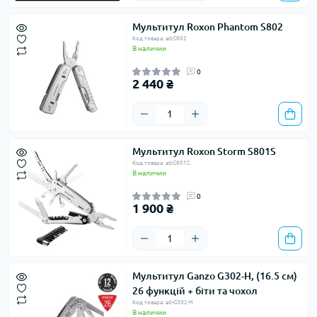
Мультитул Roxon Phantom S802
Код товара: atl-S802
В наличии
0
2 440 ₴
Мультитул Roxon Storm S801S
Код товара: atl-S801S
В наличии
0
1 900 ₴
Мультитул Ganzo G302-H, (16.5 см)
26 функцій + біти та чохол
Код товара: atl-G302-H
В наличии