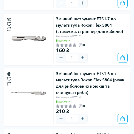
Змінний інструмент FTS1-7 до
мультитула Roxon Flex S804
(стамеска, стриппер для кабелю)
Код товара: atl-FTS1-7
В наличии
0
160 ₴
Змінний інструмент FTS1-6 до
мультитула Roxon Flex S804 (різак
для риболовних крюків та
очищувач риби)
Код товара: atl-FTS1-6
В наличии
0
210 ₴