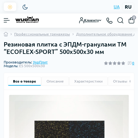
RU
UA
0
Клиенту
Профессиональные тренажеры
Дополнительное оборудование дл
Резиновая плитка с ЭПДМ-гранулами ТМ
“ECOFLEX-SPORT” 500х500х30 мм
Производитель:
УкрПлит
0
Модель:
ES 500х500х30
Все о товаре
Описание
Характеристики
Отзывы
0