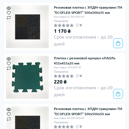
Резиновая плитка с ЭПДМ-гранулами ТМ
“ECOFLEX-SPORT” 500х500х35 мм
Код товара: ES 500х500х35
Предзаказ
0
1 170 ₴
Срок изготовления – до 20
дней
Плитка с резиновой крошки «ПАЗЛ»
455х455х20 мм
Код товара: 455х455*20
Предзаказ
0
220 ₴
Срок изготовления – до 20
дней
Резиновая плитка с ЭПДМ-гранулами ТМ
“ECOFLEX-SPORT” 500х500х50 мм
Код товара: ES 500х500х50
Предзаказ
0