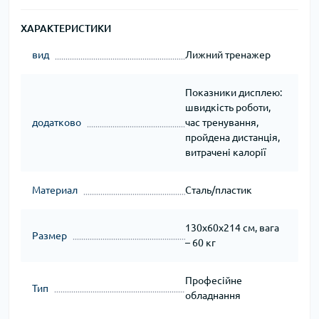
ХАРАКТЕРИСТИКИ
вид
Лижний тренажер
Показники дисплею:
швидкість роботи,
додатково
час тренування,
пройдена дистанція,
витрачені калорії
Материал
Сталь/пластик
130х60х214 см, вага
Размер
– 60 кг
Професійне
Тип
обладнання