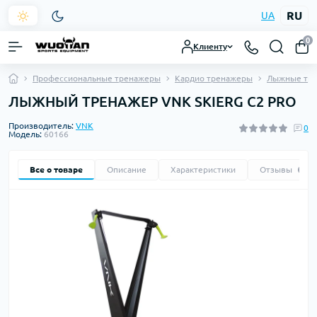
RU
UA
0
Клиенту
Профессиональные тренажеры
Кардио тренажеры
Лыжные тр
ЛЫЖНЫЙ ТРЕНАЖЕР VNK SKIERG C2 PRO
Производитель:
VNK
0
Модель:
60166
Все о товаре
Описание
Характеристики
Отзывы
0