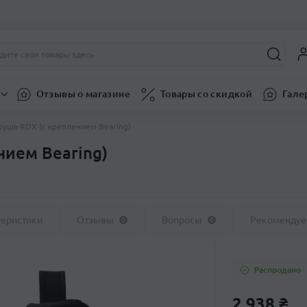
Отзывы о магазине
Товары со скидкой
Гале
уша RDX (с креплением Bearing)
нием Bearing)
теристики
Отзывы
Вопросы
Рекоменду
0
0
Распродано
2 938 ₴