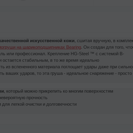
качественной искусственной кожи
, сшитая вручную, в компле
огруши на шарикоподшипниках Bearing
. Он создан для того, чт
ль или профессионал. Крепление HG-Steel ™ с системой B-
ти остается стабильным, в то же время идеально
сть из вспененного материала поглощает удары даже при сильн
ть ваших ударов, то эта груша - идеальное снаряжение - просто
ли
, который можно прикрепить ко многим поверхностям
невероятную прочность
 для легкой очистки и долговечности