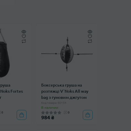
груша
Боксерська груша на
Noks Fortes
розтяжці V`Noks All way
г
bag з гумовим джгутом
4
Код товара: 60154
В наличии
0
0
984 ₴