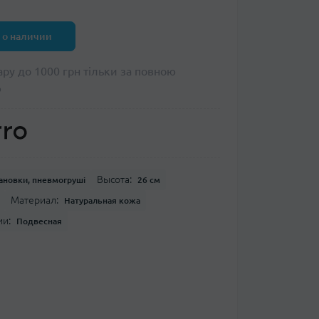
 о наличии
ару до 1000 грн тільки за повною
ю
Высота:
ановки, пневмогруші
26 см
Материал:
Натуральная кожа
ии:
Подвесная