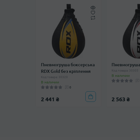
Пневмогруша боксерська
Пневмогруша
RDX Gold без кріплення
Код товара: 30305
В наличии
Код товара: 30320
В наличии
0
2 441 ₴
2 563 ₴