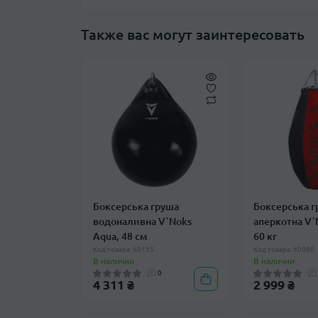
Также вас могут заинтересовать
Боксерська груша
Боксерська 
водоналивна V`Noks
аперкотна V`
Aqua, 48 см
60 кг
Код товара: 60155
Код товара: 60090
В наличии
В наличии
0
4 311 ₴
2 999 ₴