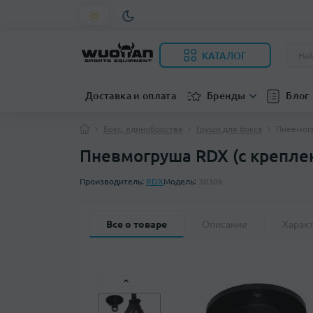
КАТАЛОГ
Доставка и оплата
Бренды
Блог
Бокс, единоборства
Груши для бокса
Пневмогр
Пневмогруша RDX (с крепле
Производитель:
RDX
Модель:
30306
Все о товаре
Описание
Харак