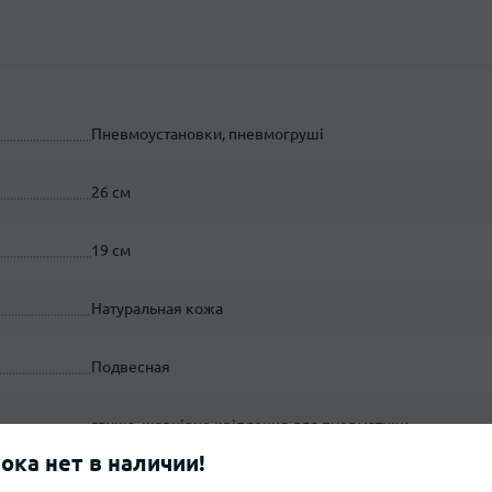
Пневмоустановки, пневмогруші
26 см
19 см
Натуральная кожа
Подвесная
груша, шарнірне кріплення для пневматики
пока нет в наличии!
White