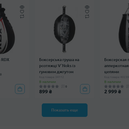
 RDX
Боксерська груша на
Боксерская 
розтяжці V`Noks із
апперкотная
гумовим джгутом
цепями
0
Код товара: 34112
Код товара: 4023
В наличии
В наличии
0
899 ₴
2 999 ₴
Показать еще