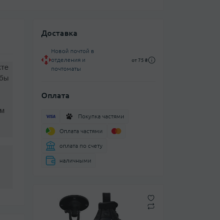
Доставка
Новой почтой в
отделения и
от 75 ₴
кте
почтоматы
обы
Оплата
ом
Покупка частями
Оплата частями
оплата по счету
наличными