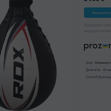
Уведомить
Відправка тов
передоплато
вид:
Пневмоуст
Диаметр:
19 см
Способ фиксац