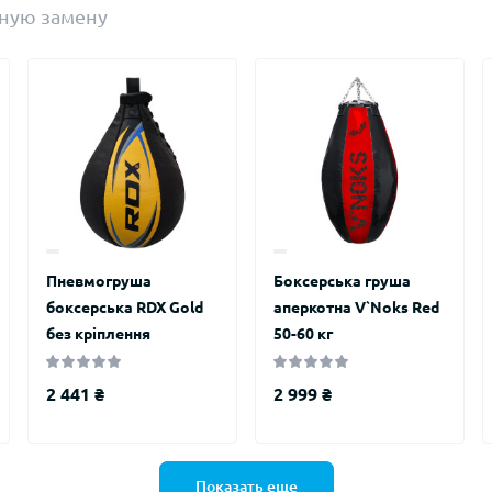
ную замену
Пневмогруша
Боксерська груша
боксерська RDX Gold
аперкотна V`Noks Red
оваре, станьте первым, оставьте свой отзыв.
без кріплення
50-60 кг
2 441 ₴
2 999 ₴
Показать еще