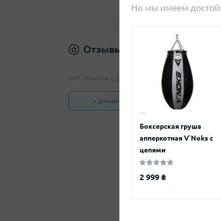
Но мы имеем достой
Отзывы
Нет отзывов о данном товаре.
+ Добавить отзыв
Боксерская груша
апперкотная V`Noks с
Нет отзывов о данном т
цепями
2 999 ₴