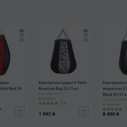
груша
Боксерська груша V`Noks
Боксерська 
Noks Red 50-
Reaction Bag 22-25 кг
аперкотна V`
Код товара: 60210
Black 45-55 к
В наличии
Код товара: 6020
0
В наличии
0
1 995 ₴
8 400 ₴