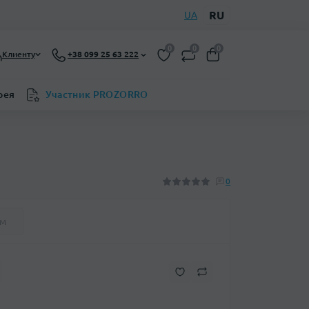
RU
UA
0
0
0
Клиенту
+38 099 25 63 222
рея
Участник PROZORRO
0
ем