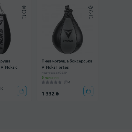
груша
Пневмогруша боксерська
 V`Noks с
V`Noks Fortes
Код товара: 60239
В наличии
9
0
0
1 332 ₴