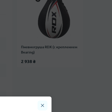
Пневмогруша RDX (с креплением
Bearing)
2 938 ₴