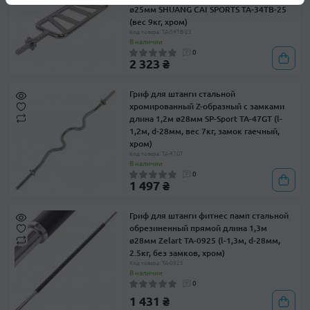
ø25мм SHUANG CAI SPORTS TA-34TB-25
(вес 9кг, хром)
Код товара: TA-34TB-25
В наличии
0
2 323 ₴
Гриф для штанги стальной
хромированный Z-образный с замками
длина 1,2м ø28мм SP-Sport TA-47GT (l-
1,2м, d-28мм, вес 7кг, замок гаечный,
хром)
Код товара: TA-47GT
В наличии
0
1 497 ₴
Гриф для штанги фитнес памп стальной
обрезиненный прямой длина 1,3м
ø28мм Zelart TA-0925 (l-1,3м, d-28мм,
2.5кг, без замков, хром)
Код товара: TA-0925
В наличии
0
1 431 ₴