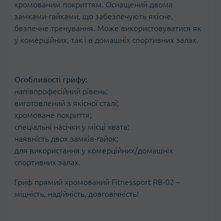
хромованим покриттям. Оснащений двома
замками-гайками, що забезпечують якісне,
безпечне тренування. Може використовуватися як
у комерційних, так і в домашніх спортивних залах.
Особливості грифу:
напівпрофесійний рівень;
виготовлений з якісної сталі;
хромоване покриття;
спеціальні насічки у місці хвата;
наявність двох замків-гайок;
для використання у комерційних/домашніх
спортивних залах.
Гриф прямий хромований Fitnessport RB-02 –
міцність, надійність, довговічність!