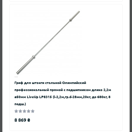
Нет отзывов о данном товаре, станьте
первым, оставьте свой отзыв.
Вопросы и ответы
Гриф для штанги стальной Олимпийский
профессиональный прямой с подшипником длина 2,2м
ø50мм LiveUp LP8315 (l-2,2м,гр.d-28мм,20кг, до 680кг, 8
Добавьте вопрос, и мы ответим в ближайшее время.
подш.)
+ Задать вопрос
8 869 ₴