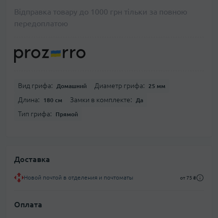
Відправка товару до 1000 грн тільки за повною
передоплатою
Вид грифа:
Диаметр грифа:
Домашний
25 мм
Длина:
Замки в комплекте:
180 см
Да
Тип грифа:
Прямой
Доставка
Новой почтой в отделения и почтоматы
от 75 ₴
Оплата