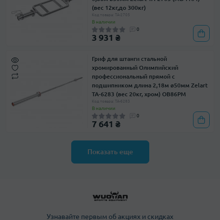
(вес 12кг,до 300кг)
Код товара: TA-2705
В наличии
0
3 931 ₴
Гриф для штанги стальной
хромированный Олимпийский
профессиональный прямой с
подшипником длина 2,18м ø50мм Zelart
TA-6283 (вес 20кг, хром) OB86PM
Код товара: TA-6283
В наличии
0
7 641 ₴
Показать еще
Узнавайте первым об акциях и скидках