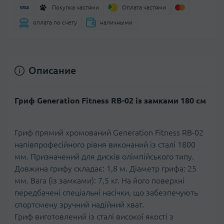
Покупка частями
Оплата частями
оплата по счету
наличными
Описание
Гриф Generation Fitness RB-02 із замками 180 см
Гриф прямий хромований Generation Fitness RB-02
напівпрофесійного рівня виконаний із сталі 1800
мм. Призначений для дисків олімпійського типу.
Довжина грифу складає: 1,8 м. Діаметр грифа: 25
мм. Вага (із замками): 7,5 кг. На його поверхні
передбачені спеціальні насічки, що забезпечують
спортсмену зручний надійний хват.
Гриф виготовлений із сталі високої якості з