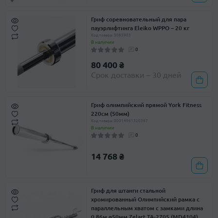
Гриф соревновательный для пара
пауэрлифтинга Eleiko WPPO – 20 кг
Код товара: 3085903
В наличии
0
80 400 ₴
Срок доставки – 30 дней
Гриф олимпийский прямой York Fitness
220см (50мм)
Код товара: 00014961320367
В наличии
0
14 768 ₴
Гриф для штанги стальной
хромированный Олимпийский рамка с
параллельным хватом с замками длина
0,86м ø50мм Zelart TA-2705 (MD4104)