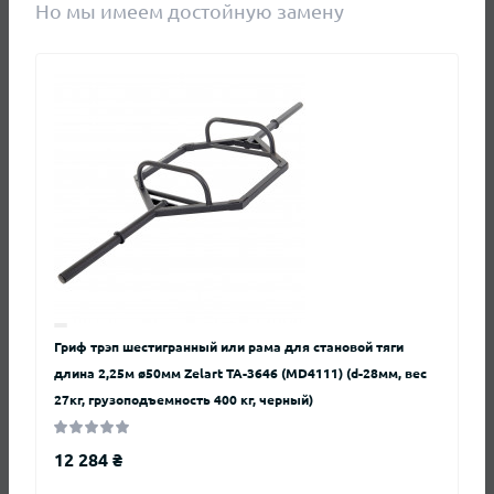
Но мы имеем достойную замену
Длина
180 см
Замки в комплекте
Да
Тип грифа
Прямой
Группа тренажеров
Отзывы
Гриф трэп шестигранный или рама для становой тяги
Нет отзывов о данном товаре.
длина 2,25м ø50мм Zelart TA-3646 (MD4111) (d-28мм, вес
27кг, грузоподъемность 400 кг, черный)
+ Добавить отзыв
12 284 ₴