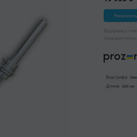
Уведомить
Відправка тов
передоплато
Вид грифа:
Оли
Длина:
220 см