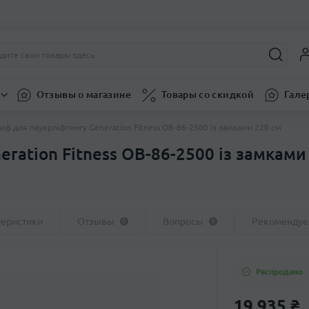
Отзывы о магазине
Товары со скидкой
Гале
иф для пауерліфтингу Generation Fitness OB-86-2500 із замками 220 см
ration Fitness OB-86-2500 із замками
теристики
Отзывы
Вопросы
Рекоменду
0
0
Распродано
19 935 ₴