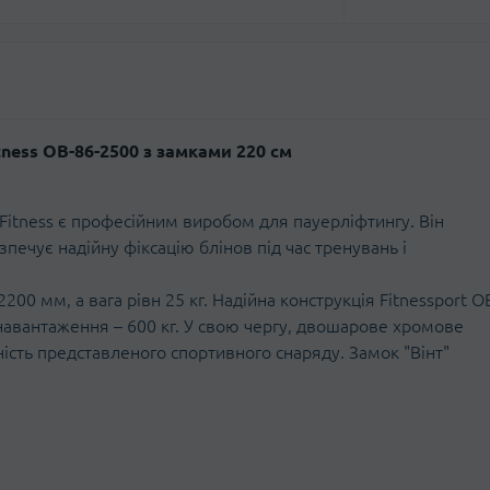
ness OB-86-2500 з замками 220 см
 Fitness є професійним виробом для пауерліфтингу. Він
печує надійну фіксацію блінов під час тренувань і
00 мм, а вага рівн 25 кг. Надійна конструкція Fitnessport O
 навантаження – 600 кг. У свою чергу, двошарове хромове
чність представленого спортивного снаряду. Замок "Вінт"