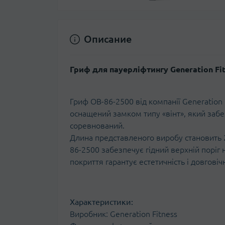
Описание
Гриф для пауерліфтингу Generation Fit
Гриф OB-86-2500 від компанії Generation
оснащений замком типу «вінт», який забез
соревнований.
Длина представленого виробу становить 22
86-2500 забезпечує гідний верхній поріг
покриття гарантує естетичність і довгові
Характеристики:
Виробник: Generation Fitness