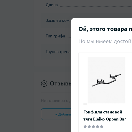
Длина
Замки в комплекте
Ой, этого товара 
Тип грифа
Но мы имеем достой
Группа тренажеров
Отзывы
Нет отзывов о данном товаре.
Гриф для становой
+ Добавить отзыв
тяги Eleiko Öppen Bar