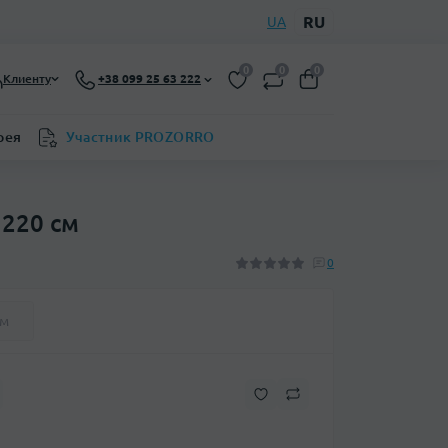
RU
UA
0
0
0
Клиенту
+38 099 25 63 222
рея
Участник PROZORRO
 220 см
0
ем