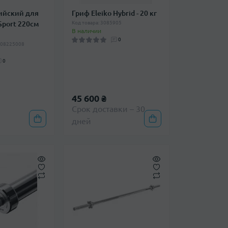
ийский для
Гриф Eleiko Hybrid - 20 кг
Sport 220см
Код товара: 3085905
В наличии
0
308225008
0
45 600 ₴
Срок доставки – 30
дней