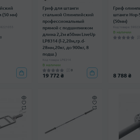
ийский
Гриф для штанги
Гриф олимп
 (50 мм)
стальной Олимпийский
штанги Hop-
профессиональный
(50мм)
308221055
прямой с подшипником
Код товара: 5902
В наличии
длина 2,2м ø50мм LiveUp
0
LP8314 (l-2,20м,гр.d-
28мм,20кг, до 900кг, 8
подш.)
Код товара: LP8314
В наличии
0
19 772 ₴
8 788 ₴