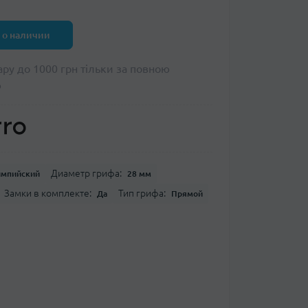
 о наличии
ару до 1000 грн тільки за повною
ю
Диаметр грифа:
мпийский
28 мм
Замки в комплекте:
Тип грифа:
Да
Прямой