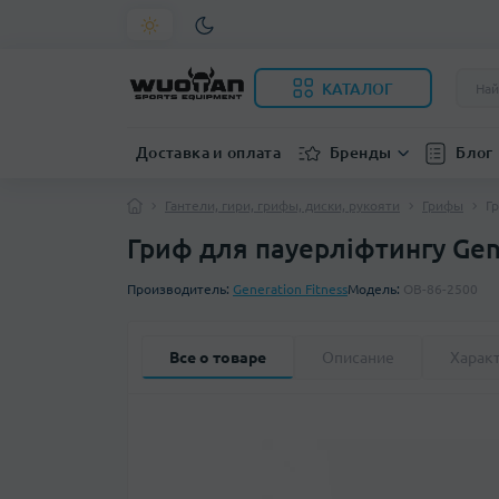
КАТАЛОГ
Доставка и оплата
Бренды
Блог
Гантели, гири, грифы, диски, рукояти
Грифы
Гр
Гриф для пауерліфтингу Gene
Производитель:
Generation Fitness
Модель:
OB-86-2500
Все о товаре
Описание
Харак