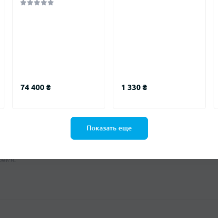
оваре, станьте первым, оставьте свой отзыв.
74 400 ₴
1 330 ₴
Показать еще
ремя.