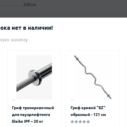
220 см
Да
пока нет в наличии!
Прямой
ную замену
Гриф тренировочный
Гриф кривой "EZ"
для пауэрлифтинга
образный - 121 см
Eleiko IPF – 20 кг