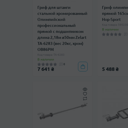
Гриф для штанги
Гриф олимп
стальной хромированный
прямой 165см
Олимпийский
Hop-Sport
профессиональный
Код товара: 5902
В наличии
прямой с подшипником
длина 2,18м ø50мм Zelart
TA-6283 (вес 20кг, хром)
OB86PM
Код товара: TA-6283
В наличии
0
7 641 ₴
5 488 ₴